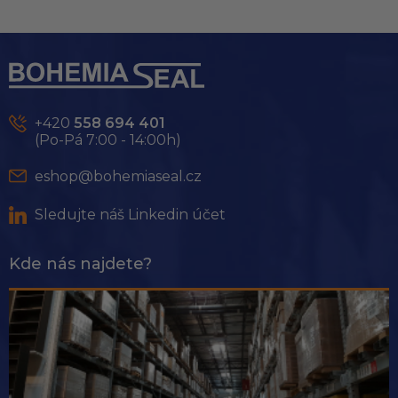
Z
á
p
a
t
+420
558 694 401
í
(Po-Pá 7:00 - 14:00h)
eshop@bohemiaseal.cz
Sledujte náš Linkedin účet
Kde nás najdete?