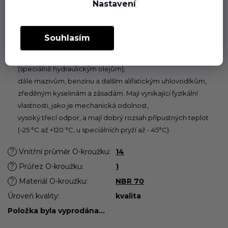
Nastavení
povolených pro příslušný pryžový materiál.
Butadien-akrylonitrilový kaučuk (NBR)
Souhlasím
Pryž NBR je nejběžněji používaným materiálem pro výrobu
O-kroužků. O-kroužky z tohoto materiálu jsou odolné olejům
(speciálně hydraulickým olejům),
dále mazivům, benzínu a dalším alifatickým uhlovodíkům,
zředěným kyselinám a zásadám. Mají vynikající fyzikální
vlastnosti, jako je mechanická odolnost,
vysoký třecí odpor, a mají dobrý rozsah přípustných teplot
(-25 °C až +120 °C, u speciálních pryží až - 45°C).
?
Vnitřní průměr O-kroužku
:
14
?
Průřez O-kroužku
:
1
?
Materiál O-kroužku
:
NBR 70
Úroveň kvality
:
kvalita
Položka byla vyprodána…