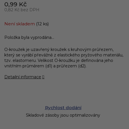
0,99 Kč
0,82 Kč bez DPH
Měrná
cena:
Není skladem
(12 ks)
Položka byla vyprodána…
O-kroužek je uzavřený kroužek s kruhovým průřezem,
který se vyrábí převážně z elastického pryžového materiálu,
tzv. elastomeru. Velikost O-kroužku je definována jeho
vnitřním průměrem (d1) a průřezem (d2).
Detailní informace
Rychlost dodání
Skladové zásoby jsou optimalizovány