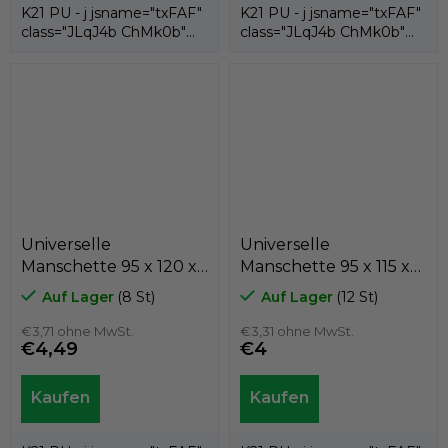
K21 PU - j jsname="txFAF"
K21 PU - j jsname="txFAF"
class="JLqJ4b ChMk0b"
class="JLqJ4b ChMk0b"
jscontroller=" Zl5N8">es ist
jscontroller=" Zl5N8">es ist
eine...
eine...
Universelle
Universelle
Manschette 95 x 120 x
Manschette 95 x 115 x
12 K21-095/4 PU , Kastas
15 K21-095/3 PU , Kastas
Auf Lager
(8 St)
Auf Lager
(12 St)
€3,71 ohne MwSt.
€3,31 ohne MwSt.
€4,49
€4