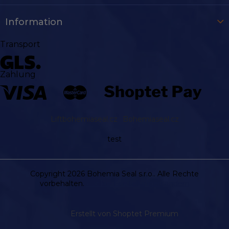
Information
Transport
Zahlung
Liftbohemiaseal.cz
Bohemiaseal.cz
test
Copyright 2026
Bohemia Seal s.r.o.
. Alle Rechte
vorbehalten.
Cookie-Einstellungen ändern
Erstellt von Shoptet Premium