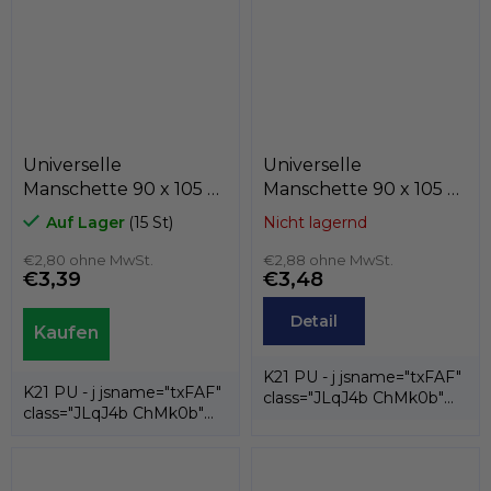
Universelle
Universelle
Manschette 90 x 105 x
Manschette 90 x 105 x
9 K21-090/12 PU ,
12 K21-090/7 PU ,
Auf Lager
(15 St)
Nicht lagernd
Kastas
Kastas
€2,80 ohne MwSt.
€2,88 ohne MwSt.
€3,39
€3,48
Detail
K21 PU - j jsname="txFAF"
K21 PU - j jsname="txFAF"
class="JLqJ4b ChMk0b"
class="JLqJ4b ChMk0b"
jscontroller=" Zl5N8">es ist
jscontroller=" Zl5N8">es ist
eine...
eine...