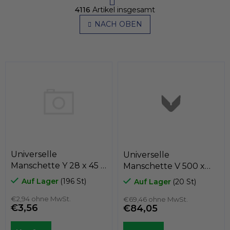
S
g
4116
Artikel insgesamt
t
i
e
NACH OBEN
n
u
i
e
e
r
r
u
e
n
l
g
e
m
e
n
t
e
d
e
Universelle
Universelle
r
Manschette Y 28 x 45 x
Manschette V 500 x
L
10,5 měkká
540 x 21,5
i
Auf Lager
(196 St)
Auf Lager
(20 St)
Textilkautschuk,
Textilkautschuk, INCO
s
t
Kastas
€2,94 ohne MwSt.
€69,46 ohne MwSt.
€3,56
€84,05
e