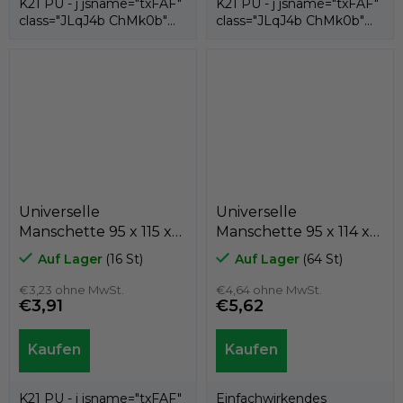
K21 PU - j jsname="txFAF"
K21 PU - j jsname="txFAF"
class="JLqJ4b ChMk0b"
class="JLqJ4b ChMk0b"
jscontroller=" Zl5N8">es ist
jscontroller=" Zl5N8">es ist
eine...
eine...
Universelle
Universelle
Manschette 95 x 115 x
Manschette 95 x 114 x
12 K21-095/2 PU ,
15 DRPU 95ShA NBR,
Auf Lager
(16 St)
Auf Lager
(64 St)
Kastas
PN 029269.3
€3,23 ohne MwSt.
€4,64 ohne MwSt.
€3,91
€5,62
K21 PU - j jsname="txFAF"
Einfachwirkendes