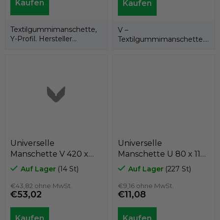
Textilgummimanschette,
V –
Y-Profil. Hersteller
Textilgummimanschette.
KASTAS.
Hersteller INCO.
Universelle
Universelle
Manschette V 420 x
Manschette U 80 x 110
450 x 12,3/7,5
x 19 Textilkautschuk,
Auf Lager
(14 St)
Auf Lager
(227 St)
Textilkautschuk, INCO
Kastas
€43,82 ohne MwSt.
€9,16 ohne MwSt.
€53,02
€11,08