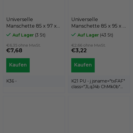
Universelle
Universelle
Manschette 85 x 97 x
Manschette 85 x 95 x 9
9,6 K36-085
K21-085/3 PU , Kastas
Auf Lager
(3 St)
Auf Lager
(43 St)
Textilkautschuk / NBR,
Kastas
€6,35 ohne MwSt.
€2,66 ohne MwSt.
€7,68
€3,22
K36 -
K21 PU - j jsname="txFAF"
class="JLqJ4b ChMk0b"
jscontroller=" Zl5N8">es ist
eine...