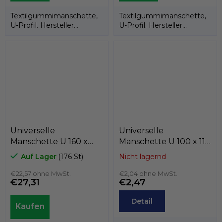
Textilgummimanschette,
Textilgummimanschette,
U-Profil. Hersteller
U-Profil. Hersteller
KASTAS.
KASTAS.
Universelle
Universelle
Manschette U 160 x
Manschette U 100 x 115
200 x 24
x 9,2 Textilkautschuk,
Auf Lager
(176 St)
Nicht lagernd
Textilkautschuk,
Kastas
Kastas
€22,57 ohne MwSt.
€2,04 ohne MwSt.
€27,31
€2,47
Detail