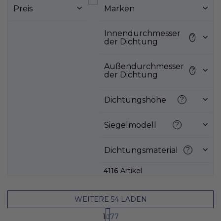
s
Preis
Marken
t
e
d
Innendurchmesser
?
der Dichtung
e
r
P
Außendurchmesser
?
der Dichtung
r
o
d
Dichtungshöhe
?
u
k
Siegelmodell
?
t
e
Dichtungsmaterial
?
4116
Artikel
WEITERE 54 LADEN
P
1
77
a