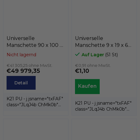
Universelle
Universelle
Manschette 90 x 100 x
Manschette 9 x 19 x 6
5 K21-090/13 PU ,
K21-009/1 PU , Kastas
Nicht lagernd
Auf Lager
(51 St)
Kastas
€41 305,25 ohne MwSt.
€0,91 ohne MwSt.
€49 979,35
€1,10
Detail
K21 PU - j jsname="txFAF"
K21 PU - j jsname="txFAF"
class="JLqJ4b ChMk0b"
class="JLqJ4b ChMk0b"
jscontroller=" Zl5N8">es ist
jscontroller=" Zl5N8">es ist
eine...
eine...