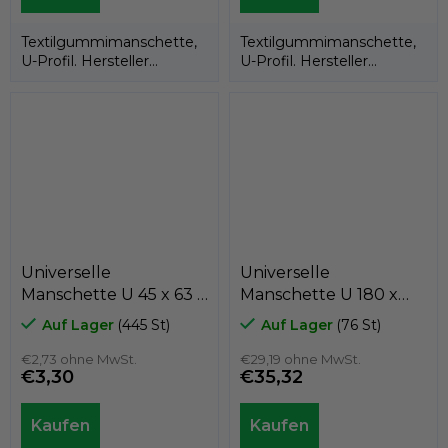
Textilgummimanschette,
Textilgummimanschette,
U-Profil. Hersteller
U-Profil. Hersteller
KASTAS.
KASTAS.
Universelle
Universelle
Manschette U 45 x 63 x
Manschette U 180 x
13 měkká
210 x 19
Auf Lager
(445 St)
Auf Lager
(76 St)
Textilkautschuk,
Textilkautschuk,
Kastas
€2,73 ohne MwSt.
Kastas
€29,19 ohne MwSt.
€3,30
€35,32