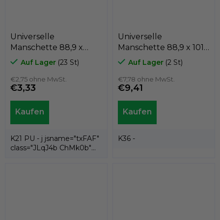
Universelle
Universelle
Manschette 88,9 x
Manschette 88,9 x 101,6
107,95 x 12,7 K21-088
x 10 K36-088
Auf Lager
(23 St)
Auf Lager
(2 St)
PU , Kastas
Textilkautschuk / NBR,
€2,75 ohne MwSt.
Kastas
€7,78 ohne MwSt.
€3,33
€9,41
K21 PU - j jsname="txFAF"
K36 -
class="JLqJ4b ChMk0b"
jscontroller=" Zl5N8">es ist
eine...