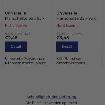
Universelle
Universelle
Manschette 85 x 95 x
Manschette 85 x 95 x 7
8,5 MA25 PU,
K22-085/1 PU, Kastas
Nicht lagernd
Nicht lagernd
Dichtomatik
€2,02 ohne MwSt.
€2,85 ohne MwSt.
€2,45
€3,45
Detail
Detail
Universelle Polyurethan-
K22 PU - ist ein
Rillenmanschette. Marke
einfachwirkendes
Dichtomatik.
Dichtelement
(Nutmanschette) aus
Polyurethan und...
Schnelligkeit der Lieferung
Die Bestände werden optimiert