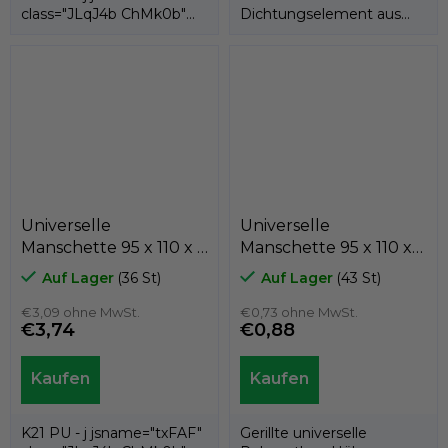
class="JLqJ4b ChMk0b"
Dichtungselement aus
jscontroller=" Zl5N8">es ist
Gummimaterial, das im
eine...
Kolben oder in der...
Universelle
Universelle
Manschette 95 x 110 x 9
Manschette 95 x 110 x
K21-095/6 PU , Kastas
12 TTU
Auf Lager
(36 St)
Auf Lager
(43 St)
€3,09 ohne MwSt.
€0,73 ohne MwSt.
€3,74
€0,88
K21 PU - j jsname="txFAF"
Gerillte universelle