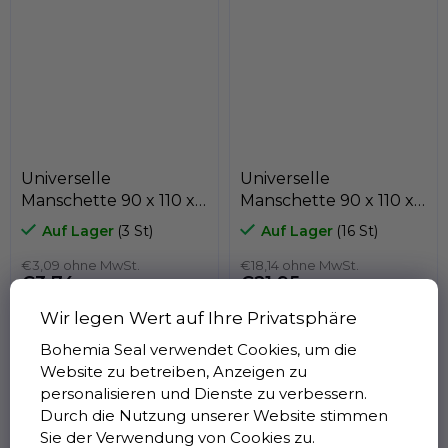
eine...
eine...
Universelle
Universelle
Manschette 90 x 110 x
Manschette 90 x 110 x
15 K21-090/4 PU ,
13 UNP PU, NAK
Auf Lager
(3 St)
Auf Lager
(16 St)
Kastas
€3,09 ohne MwSt.
€18,14 ohne MwSt.
€3,74
€21,95
Wir legen Wert auf Ihre Privatsphäre
Bohemia Seal verwendet Cookies, um die
Website zu betreiben, Anzeigen zu
K21 PU - j jsname="txFAF"
Universelle
personalisieren und Dienste zu verbessern.
class="JLqJ4b ChMk0b"
Dichtungsmanschette mit
Durch die Nutzung unserer Website stimmen
jscontroller=" Zl5N8">es ist
symmetrischen Lamellen,
Sie der Verwendung von Cookies zu.
eine...
die sowohl für Kolben-...