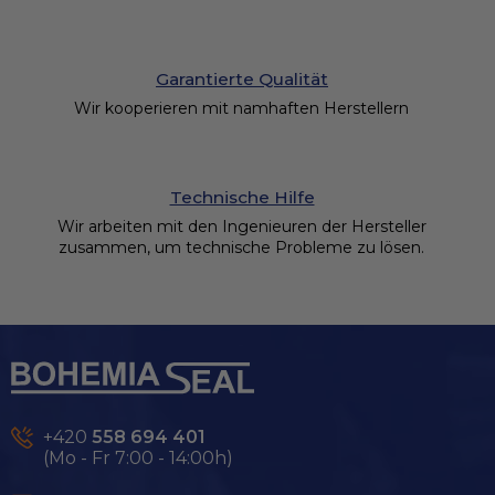
Garantierte Qualität
Wir kooperieren mit namhaften Herstellern
Technische Hilfe
Wir arbeiten mit den Ingenieuren der Hersteller
zusammen, um technische Probleme zu lösen.
F
u
ß
z
e
+420
558 694 401
i
(Mo - Fr 7:00 - 14:00h)
l