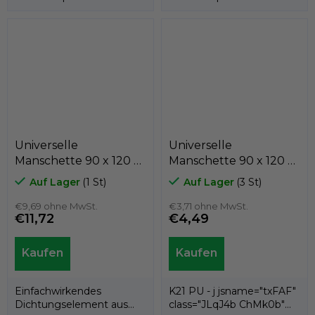
jscontroller=" Zl5N8">es ist
jscontroller=" Zl5N8">es ist
eine...
eine...
Universelle
Universelle
Manschette 90 x 120 x
Manschette 90 x 120 x
15 U NBR , PN 029260.3
15 K21-090/11 PU ,
Auf Lager
(1 St)
Auf Lager
(3 St)
Kastas
€9,69 ohne MwSt.
€3,71 ohne MwSt.
€11,72
€4,49
Einfachwirkendes
K21 PU - j jsname="txFAF"
Dichtungselement aus
class="JLqJ4b ChMk0b"