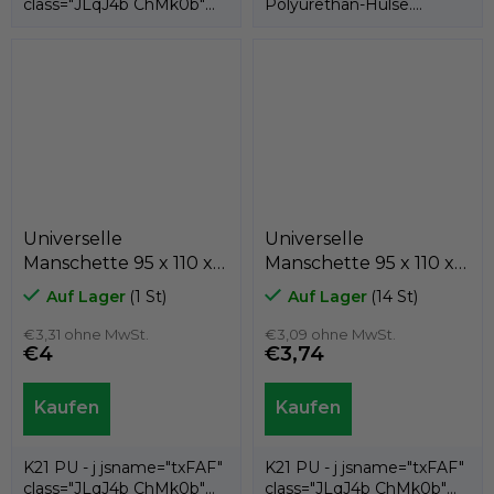
class="JLqJ4b ChMk0b"
Polyurethan-Hülse.
jscontroller=" Zl5N8">es ist
Hersteller Guarnitec.
eine...
Universelle
Universelle
Manschette 95 x 110 x
Manschette 95 x 110 x
12 K21-095/7 PU ,
10 K21-095/1 PU , Kastas
Auf Lager
(1 St)
Auf Lager
(14 St)
Kastas
€3,31 ohne MwSt.
€3,09 ohne MwSt.
€4
€3,74
K21 PU - j jsname="txFAF"
K21 PU - j jsname="txFAF"
class="JLqJ4b ChMk0b"
class="JLqJ4b ChMk0b"