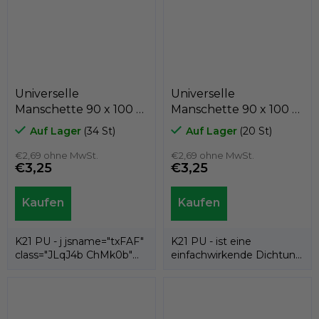
Universelle
Universelle
Manschette 90 x 100 x
Manschette 90 x 100 x
6,8 K21 PU, Kastas
5 K21-090/13 PU, Kastas
Auf Lager
(34 St)
Auf Lager
(20 St)
€2,69 ohne MwSt.
€2,69 ohne MwSt.
€3,25
€3,25
K21 PU - j jsname="txFAF"
K21 PU - ist eine
class="JLqJ4b ChMk0b"
einfachwirkende Dichtung
jscontroller=" Zl5N8">es ist
(Rillenmanschette) aus
eine...
Polyurethan und...