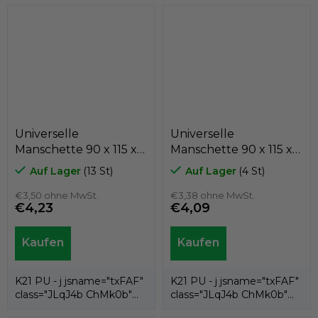
Universelle
Universelle
Manschette 90 x 115 x
Manschette 90 x 115 x
15 K21-090/14 PU ,
12 K21-090/6 PU ,
Auf Lager
(13 St)
Auf Lager
(4 St)
Kastas
Kastas
€3,50 ohne MwSt.
€3,38 ohne MwSt.
€4,23
€4,09
K21 PU - j jsname="txFAF"
K21 PU - j jsname="txFAF"
class="JLqJ4b ChMk0b"
class="JLqJ4b ChMk0b"
jscontroller=" Zl5N8">es ist
jscontroller=" Zl5N8">es ist