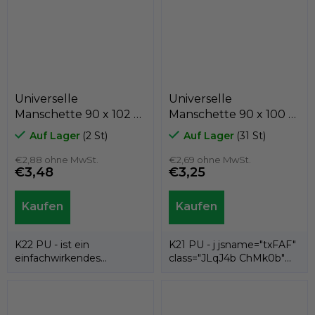
Universelle
Universelle
Manschette 90 x 102 x
Manschette 90 x 100 x
8,5 K22-090/1 NBR,
8 K21-090/2 PU , Kastas
Auf Lager
(2 St)
Auf Lager
(31 St)
Kastas
€2,88 ohne MwSt.
€2,69 ohne MwSt.
€3,48
€3,25
K22 PU - ist ein
K21 PU - j jsname="txFAF"
einfachwirkendes
class="JLqJ4b ChMk0b"
Dichtelement
jscontroller=" Zl5N8">es ist
(Nutmanschette) aus
eine...
Polyurethan und...