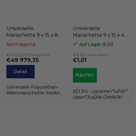
Universelle
Universelle
Manschette 9 x 15 x 8
Manschette 9 x 15 x 4
MA25 PU, Dichtomatik
K21-009/6 PU , Kastas
Nicht lagernd
Auf Lager
(6 St)
€41 305,25 ohne MwSt.
€0,83 ohne MwSt.
€49 979,35
€1,01
Detail
Universelle Polyurethan-
K21 PU - j jsname="txFAF"
Rillenmanschette. Marke
class="JLqJ4b ChMk0b"
Dichtomatik.
jscontroller=" Zl5N8">es ist
eine...