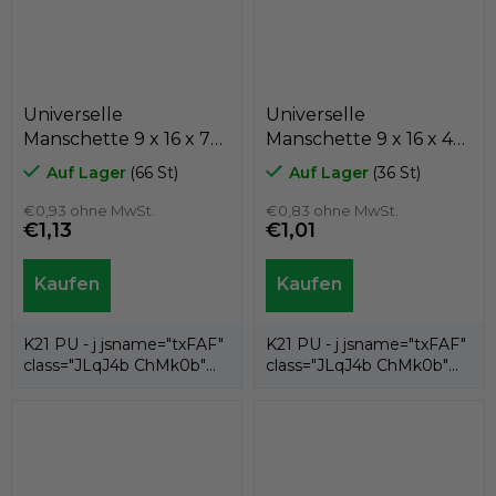
Universelle
Universelle
Manschette 9 x 16 x 7
Manschette 9 x 16 x 4
K21-009/3 PU , Kastas
K21-009/2 PU , Kastas
Auf Lager
(66 St)
Auf Lager
(36 St)
€0,93 ohne MwSt.
€0,83 ohne MwSt.
€1,13
€1,01
K21 PU - j jsname="txFAF"
K21 PU - j jsname="txFAF"
class="JLqJ4b ChMk0b"
class="JLqJ4b ChMk0b"
jscontroller=" Zl5N8">es ist
jscontroller=" Zl5N8">es ist
eine...
eine...