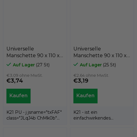
Universelle
Universelle
Manschette 90 x 110 x
Manschette 90 x 110 x
10 K21-090/3 PU ,
10 K21-090/3 NBR,
Auf Lager
(27 St)
Auf Lager
(25 St)
Kastas
Kastas
€3,09 ohne MwSt.
€2,64 ohne MwSt.
€3,74
€3,19
K21 PU - j jsname="txFAF"
K21 - ist ein
class="JLqJ4b ChMk0b"
einfachwirkendes
jscontroller=" Zl5N8">es ist
Dichtungselement
eine...
(Nutmanschette) aus
NBR-Elastomer...