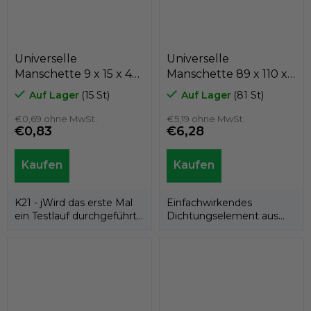
Universelle
Universelle
Manschette 9 x 15 x 4
Manschette 89 x 110 x
K21-009/6 NBR, Kastas
15 DRPU 95ShA NBR,
Auf Lager
(15 St)
Auf Lager
(81 St)
PN 029269.3
€0,69 ohne MwSt.
€5,19 ohne MwSt.
€0,83
€6,28
K21 - jWird das erste Mal
Einfachwirkendes
ein Testlauf durchgeführt,
Dichtungselement aus
wird das NBR-Elastomer
Gummimaterial, das im
mit...
Kolben oder in der...