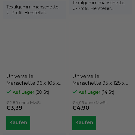
Textilgummimanschette,
Textilgummimanschette,
U-Profil. Hersteller
U-Profil. Hersteller
KASTAS.
KASTAS.
Universelle
Universelle
Manschette 96 x 105 x
Manschette 95 x 125 x
11 K21 PU, Kastas
18 K21-095/8 PU, Kastas
Auf Lager
(20 St)
Auf Lager
(14 St)
€2,80 ohne MwSt.
€4,05 ohne MwSt.
€3,39
€4,90