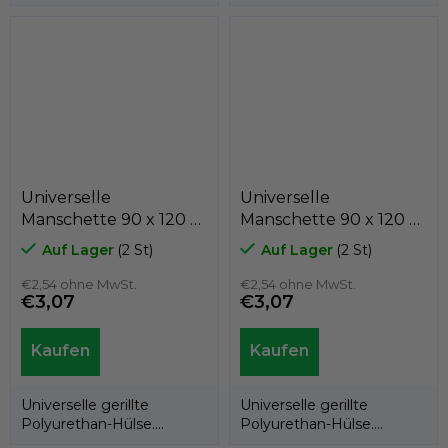
Gummimaterial, das im
jscontroller=" Zl5N8">es ist
Kolben oder in der...
eine...
Universelle
Universelle
Manschette 90 x 120 x
Manschette 90 x 120 x
15 AUN1 PU, Merkel
15 AUN1 PU, Merkel
Auf Lager
(2 St)
Auf Lager
(2 St)
Simrit
Simrit
€2,54 ohne MwSt.
€2,54 ohne MwSt.
€3,07
€3,07
Universelle gerillte
Universelle gerillte
Polyurethan-Hülse.
Polyurethan-Hülse.
Hersteller SIMRIT Merkel.
Hersteller SIMRIT Merkel.