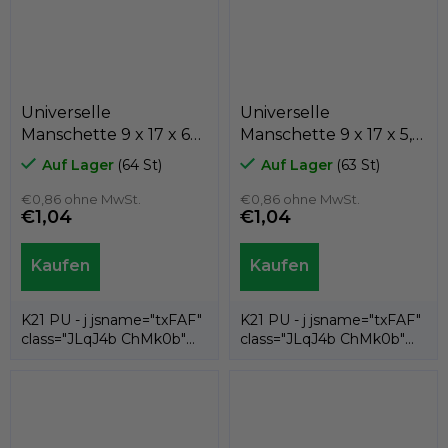
Universelle
Universelle
Manschette 9 x 17 x 6
Manschette 9 x 17 x 5,5
K21-009 PU , Kastas
K21-009/4 PU , Kastas
Auf Lager
(64 St)
Auf Lager
(63 St)
€0,86 ohne MwSt.
€0,86 ohne MwSt.
€1,04
€1,04
K21 PU - j jsname="txFAF"
K21 PU - j jsname="txFAF"
class="JLqJ4b ChMk0b"
class="JLqJ4b ChMk0b"
jscontroller=" Zl5N8">es ist
jscontroller=" Zl5N8">es ist
eine...
eine...