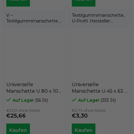
V –
Textilgummimanschette,
Textilgummimanschette.
U-Profil. Hersteller
Hersteller INCO.
KASTAS.
Universelle
Universelle
Manschette U 80 x 105
Manschette U 45 x 63 x
x 16 Textilkautschuk,
13 tvrdá
Auf Lager
(56 St)
Auf Lager
(353 St)
Kastas
Textilkautschuk,
€21,21 ohne MwSt.
Kastas
€2,73 ohne MwSt.
€25,66
€3,30