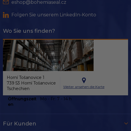
e
eshop@bohemiaseal.cz
Folgen Sie unserem LinkedIn-Konto
Wo Sie uns finden?
Horní Tošanovice 1
739 53 Horní Tošanovice
Weiter ansehen die Karte
Tschechien
Öffnungszeit
Mo - Fr:
7 - 14 h
en
Für Kunden