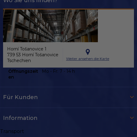
Wo Sie uns finden?
Horní Tošanovice 1
739 53 Horní Tošanovice
Weiter ansehen die Karte
Tschechien
Öffnungszeit
Mo - Fr:
7 - 14 h
en
Für Kunden
Information
Transport