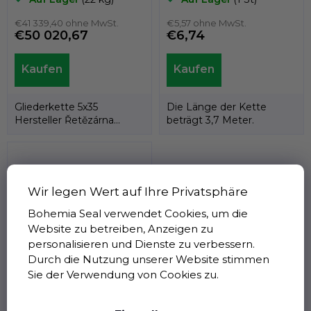
€41 339,40 ohne MwSt.
€5,57 ohne MwSt.
€50 020,67
€6,74
Gliederkette 5x35
Die Länge der Kette
Hersteller Řetězárna
beträgt 3,7 Meter.
Česká Ves.
Wir legen Wert auf Ihre Privatsphäre
Bohemia Seal verwendet Cookies, um die
Website zu betreiben, Anzeigen zu
personalisieren und Dienste zu verbessern.
Durch die Nutzung unserer Website stimmen
Gliederkette 4x19 G
Sie der Verwendung von Cookies zu.
Zink, Řetězárna Česká
Ves
Auf Lager
(1 St)