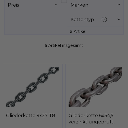
s
Preis
Marken
t
e
d
Kettentyp
?
e
r
5
Artikel
P
r
5
Artikel insgesamt
S
o
t
d
e
u
u
k
e
r
t
e
e
l
e
m
e
n
t
Gliederkette 9x27 T8
Gliederkette 6x34,5
e
verzinkt ungeprüft,
d