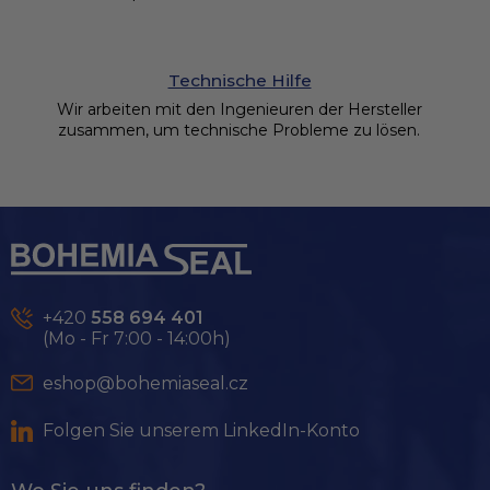
Technische Hilfe
Wir arbeiten mit den Ingenieuren der Hersteller
zusammen, um technische Probleme zu lösen.
F
u
ß
z
e
+420
558 694 401
i
(Mo - Fr 7:00 - 14:00h)
l
e
eshop@bohemiaseal.cz
Folgen Sie unserem LinkedIn-Konto