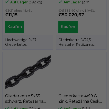
Řetězárna Česká Ves
e
Auf Lager
(392 kg)
Auf Lager
(2 m)
r
L
€9,21 ohne MwSt.
€41 339,40 ohne MwSt.
€11,15
€50 020,67
i
s
t
e
Hochwertige 9x27
Gliederkette 6x34,5
Gliederkette.
Hersteller Řetězárna
Česká Ves.
Gliederkette 5x35
Gliederkette 4x19 G
schwarz, Řetězárna
Zink, Řetězárna Česká
Česká Ves
Ves
Auf Lager
(22 kg)
Auf Lager
(1 St)