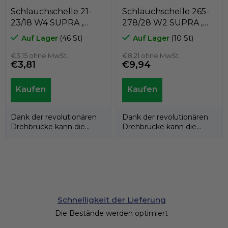
Schlauchschelle 21-
Schlauchschelle 265-
23/18 W4 SUPRA ,
278/28 W2 SUPRA ,
MIKALOR 03013032
MIKALOR 03019477
Auf Lager
(46 St)
Auf Lager
(10 St)
€3,15 ohne MwSt.
€8,21 ohne MwSt.
€3,81
€9,94
Dank der revolutionären
Dank der revolutionären
Drehbrücke kann die
Drehbrücke kann die
Supra W4-Schlauchschelle
Supra W2-Schlauchschelle
an den...
auch an den...
Schnelligkeit der Lieferung
Die Bestände werden optimiert