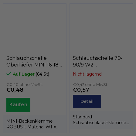
9 mm. Material W4 =
340, Schloss und...
Band,...
Schlauchschelle
Schlauchschelle 70-
Oberkiefer MINI 16-18
90/9 W2
W1, GeTech CBZ16
(Edelstahlband und
Auf Lager
(64 St)
Nicht lagernd
Verschluss AISI 340,
€0,40 ohne MwSt.
verzinkte Schraube),
€0,47 ohne MwSt.
€0,48
€0,57
GeTech F070
Detail
Standard-
MINI-Backenklemme
Schraubschlauchklemme
ROBUST. Material W1 =
mit einer Bandbreite von
verzinktes Band, Schraube
9 mm. Material W2 =