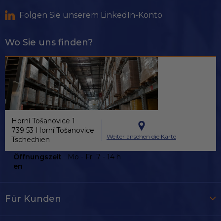
Folgen Sie unserem LinkedIn-Konto
Wo Sie uns finden?
Horní Tošanovice 1
739 53 Horní Tošanovice
Weiter ansehen die Karte
Tschechien
Öffnungszeit
Mo - Fr:
7 - 14 h
en
Für Kunden