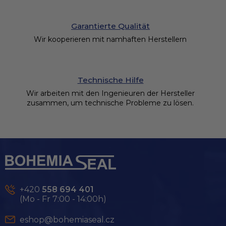
Garantierte Qualität
Wir kooperieren mit namhaften Herstellern
Technische Hilfe
Wir arbeiten mit den Ingenieuren der Hersteller
zusammen, um technische Probleme zu lösen.
F
u
ß
z
e
+420
558 694 401
i
(Mo - Fr 7:00 - 14:00h)
l
e
eshop@bohemiaseal.cz