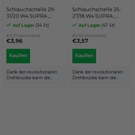
Schlauchschelle 29-
Schlauchschelle 25-
31/20 W4 SUPRA ,
27/18 W4 SUPRA ,
MIKALOR 03013075
MIKALOR 03013059
Auf Lager
(34 St)
Auf Lager
(47 St)
€3,27 ohne MwSt.
€2,95 ohne MwSt.
€3,96
€3,57
Dank der revolutionären
Dank der revolutionären
Drehbrücke kann die
Drehbrücke kann die
Supra W4-Schlauchschelle
Supra W4-Schlauchschelle
an den...
an den...