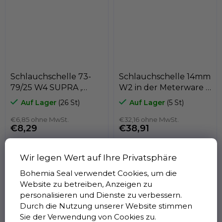
Schlauchschelle 73-
Schlauchschelle 14mm
79/25 W4 SUPRA ,
W2 in der Meterware ,
MIKALOR 03013198
länge 3000mm , 6
Auf Lager
(26 St)
Auf Lager
(5 St)
schlösser , GeTech
€6,85 ohne MwSt.
€32,16 ohne MwSt.
€8,29
€38,91
Wir legen Wert auf Ihre Privatsphäre
Bohemia Seal verwendet Cookies, um die
Dank der revolutionären
Schlauchschellensatz in
Website zu betreiben, Anzeigen zu
Drehbrücke kann die
Meterware, Breite 8mm,
personalisieren und Dienste zu verbessern.
Supra W4-Schlauchschelle
Material W2 , Länge
Durch die Nutzung unserer Website stimmen
an den...
3000mm, 8...
Sie der Verwendung von Cookies zu.