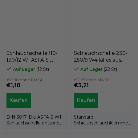
Schlauchschelle 110-
Schlauchschelle 230-
130/12 W1 ASFA-S ,
250/9 W4 (alles aus
MIKALOR 03009013
Edelstahl AISI 304),
Auf Lager
(12 St)
Auf Lager
(22 St)
GeTech FX230
€0,98 ohne MwSt.
€2,65 ohne MwSt.
€1,18
€3,21
DIN 3017. Die ASFA-S W1
Standard-
Schlauchschelle entspricht
Schraubschlauchklemme
vollständig der DIN 3017
mit einer Bandbreite von
und...
9 mm. Material W4 =