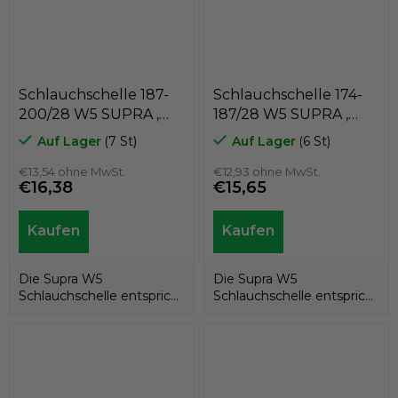
Schlauchschelle 187-
Schlauchschelle 174-
200/28 W5 SUPRA ,
187/28 W5 SUPRA ,
MIKALOR 03013921
MIKALOR 03013913
Auf Lager
(7 St)
Auf Lager
(6 St)
€13,54 ohne MwSt.
€12,93 ohne MwSt.
€16,38
€15,65
Die Supra W5
Die Supra W5
Schlauchschelle entspricht
Schlauchschelle entspricht
der EU-Richtlinie
der EU-Richtlinie
20032/95/EG. Dank ihrer...
20032/95/EG. Dank ihrer...