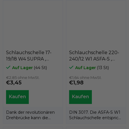
und Schloss.
Band...
Schlauchschelle 17-
Schlauchschelle 220-
19/18 W4 SUPRA ,
240/12 W1 ASFA-S ,
MIKALOR 03013016
MIKALOR 03009024
Auf Lager
(44 St)
Auf Lager
(13 St)
€2,85 ohne MwSt.
€1,64 ohne MwSt.
€3,45
€1,98
Dank der revolutionären
DIN 3017. Die ASFA-S W1
Drehbrücke kann die
Schlauchschelle entspricht
Supra W2-Schlauchschelle
vollständig der DIN 3017
auch an den...
und...