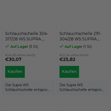
Schlauchschelle 304-
Schlauchschelle 291-
317/28 W5 SUPRA ,
304/28 W5 SUPRA ,
MIKALOR 03013984
MIKALOR 03013983
Auf Lager
(3 St)
Auf Lager
(1 St)
€24,85 ohne MwSt.
€21,34 ohne MwSt.
€30,07
€25,82
Die Supra W5
Die Supra W5
Schlauchschelle entspricht
Schlauchschelle entspricht
der EU-Richtlinie
der EU-Richtlinie
20032/95/EG. Dank ihrer...
20032/95/EG. Dank ihrer...