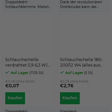
Doppeldraht-
Dank der revolutionären
Schlauchklemme. Material
Drehbrücke kann die
W1 = verzinkt.
Supra W2-Schlauchschelle
auch an den...
Schlauchschelle
Schlauchschelle 180-
verdrahtet 5,9-6,3 W1,
200/12 W4 (alles aus
GeTech BM0059
Edelstahl AISI 304),
Auf Lager
(1105 St)
Auf Lager
(5 St)
GeTech GX180
€0,06 ohne MwSt.
€2,28 ohne MwSt.
€0,07
€2,76
Doppeldraht-
Standard-