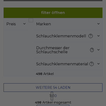
L
filter öffnen
i
s
Preis
Marken
t
e
d
Schlauchklemmenmodell
?
e
r
Durchmesser der
?
P
Schlauchschelle
r
o
Schlauchklemmenmaterial
?
d
u
498
Artikel
k
t
e
WEITERE 54 LADEN
P
1
10
a
S
g
498
Artikel insgesamt
t
i