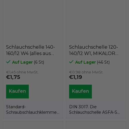
Band,...
Schlauchschelle 140-
Schlauchschelle 120-
160/12 W4 (alles aus
140/12 W1, MIKALOR
Edelstahl AISI 304),
ASFA-S 03009014
Auf Lager
(6 St)
Auf Lager
(46 St)
GeTech GX140
€1,45 ohne MwSt.
€0,98 ohne MwSt.
€1,75
€1,19
Standard-
DIN 3017. Die
Schraubschlauchklemme
Schlauchschelle ASFA-S
mit einer Bandbreite von
W1 entspricht vollständig
12 mm. Material W4 =
der Norm DIN 3017...
Band,...