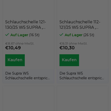
Schlauchschelle 121-
Schlauchschelle 112-
130/25 W5 SUPRA ,
121/25 W5 SUPRA ,
MIKALOR 03013868
MIKALOR 03013850
Auf Lager
(16 St)
Auf Lager
(26 St)
€8,67 ohne MwSt.
€8,51 ohne MwSt.
€10,49
€10,30
Die Supra W5
Die Supra W5
Schlauchschelle entspricht
Schlauchschelle entspricht
der EU-Richtlinie
der EU-Richtlinie
20032/95/EG. Dank ihrer...
20032/95/EG. Dank ihrer...