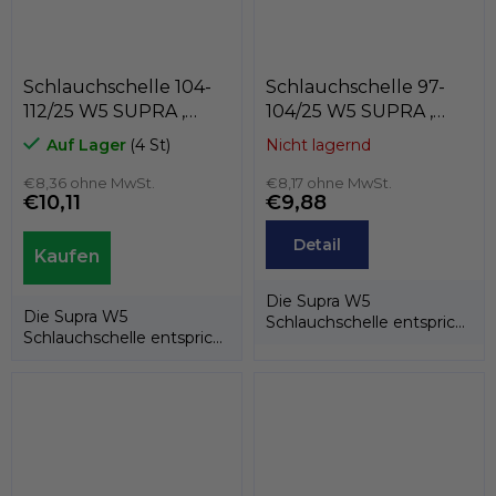
Schlauchschelle 104-
Schlauchschelle 97-
112/25 W5 SUPRA ,
104/25 W5 SUPRA ,
MIKALOR 03013841
MIKALOR 03013833
Auf Lager
(4 St)
Nicht lagernd
€8,36 ohne MwSt.
€8,17 ohne MwSt.
€10,11
€9,88
Detail
Die Supra W5
Die Supra W5
Schlauchschelle entspricht
Schlauchschelle entspricht
der EU-Richtlinie
der EU-Richtlinie
20032/95/EG. Dank ihrer...
20032/95/EG. Dank ihrer...