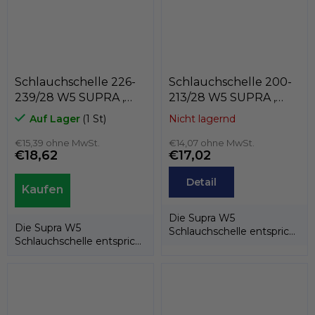
Schlauchschelle 226-
Schlauchschelle 200-
239/28 W5 SUPRA ,
213/28 W5 SUPRA ,
MIKALOR 03013956
MIKALOR 03013930
Auf Lager
(1 St)
Nicht lagernd
€15,39 ohne MwSt.
€14,07 ohne MwSt.
€18,62
€17,02
Detail
Die Supra W5
Die Supra W5
Schlauchschelle entspricht
Schlauchschelle entspricht
der EU-Richtlinie
der EU-Richtlinie
20032/95/EG. Dank ihrer...
20032/95/EG. Dank ihrer...