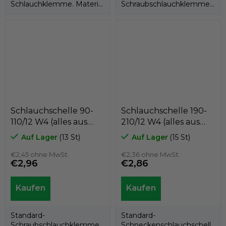
Schlauchklemme. Material
Schraubschlauchklemme
W1 = verzinkt.
mit einer Bandbreite von
12 mm. Material W4 =
Band,...
Schlauchschelle 90-
Schlauchschelle 190-
110/12 W4 (alles aus
210/12 W4 (alles aus
Edelstahl AISI 304),
Edelstahl AISI 304),
Auf Lager
(13 St)
Auf Lager
(15 St)
GeTech GX090
GeTech GX190
€2,45 ohne MwSt.
€2,36 ohne MwSt.
€2,96
€2,86
Standard-
Standard-
Schraubschlauchklemme
Schneckenschlauchschelle