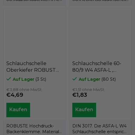
mit einer Bandbreite von
mit 12mm Bandbreite.
12 mm. Material W4 =
Material W4 = Edelstahl...
Band,...
Schlauchschelle
Schlauchschelle 60-
Oberkiefer ROBUST
80/9 W4 ASFA-L ,
052-055/22 W4 (alles
MIKALOR 03014107,
Auf Lager
(3 St)
Auf Lager
(80 St)
aus Edelstahl AISI 304),
alles aus Edelstahl AISI
GeTech CX052
€3,88 ohne MwSt.
304
€1,51 ohne MwSt.
€4,69
€1,83
ROBUSTE Hochdruck-
DIN 3017. Die ASFA-L W4
Backenklemme. Material
Schlauchschelle entspricht