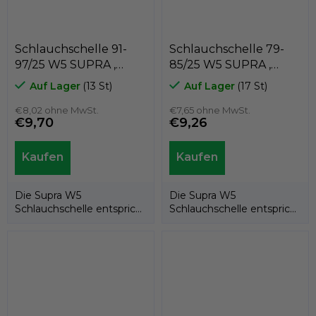
Schlauchschelle 91-
Schlauchschelle 79-
97/25 W5 SUPRA ,
85/25 W5 SUPRA ,
MIKALOR 03013825
MIKALOR 03013809
Auf Lager
(13 St)
Auf Lager
(17 St)
€8,02 ohne MwSt.
€7,65 ohne MwSt.
€9,70
€9,26
Die Supra W5
Die Supra W5
Schlauchschelle entspricht
Schlauchschelle entspricht
der EU-Richtlinie
der EU-Richtlinie
20032/95/EG. Dank ihrer...
20032/95/EG. Dank ihrer...