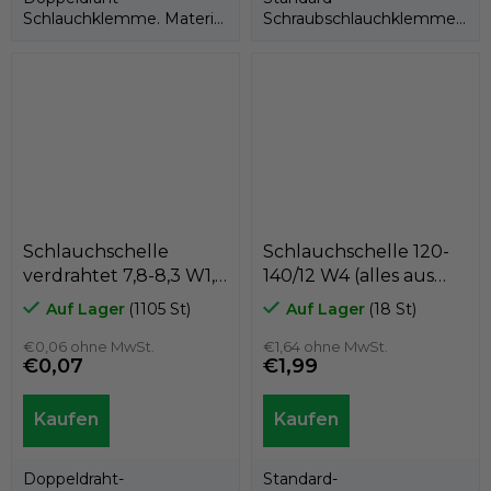
Schlauchklemme. Material
Schraubschlauchklemme
W1 = verzinkt.
mit einer Bandbreite von
12 mm. Material W4 =
Band,...
Schlauchschelle
Schlauchschelle 120-
verdrahtet 7,8-8,3 W1,
140/12 W4 (alles aus
GeTech BM0078
Edelstahl AISI 304),
Auf Lager
(1105 St)
Auf Lager
(18 St)
GeTech GX120
€0,06 ohne MwSt.
€1,64 ohne MwSt.
€0,07
€1,99
Doppeldraht-
Standard-