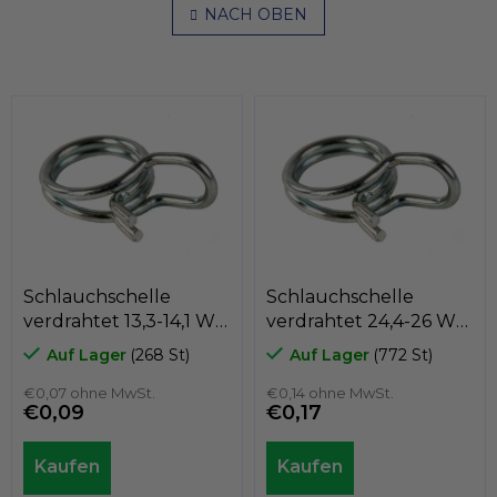
e
NACH OBEN
n
u
i
e
e
r
r
u
e
n
l
g
e
m
e
n
t
e
d
e
Schlauchschelle
Schlauchschelle
r
verdrahtet 13,3-14,1 W1,
verdrahtet 24,4-26 W1,
L
GeTech BM0133
GeTech BM0244
i
Auf Lager
(268 St)
Auf Lager
(772 St)
s
t
€0,07 ohne MwSt.
€0,14 ohne MwSt.
€0,09
€0,17
e