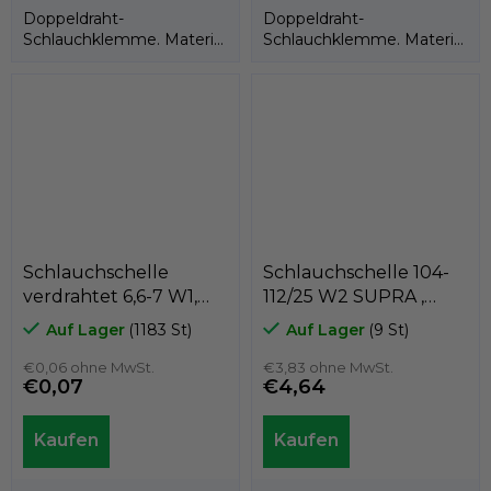
Doppeldraht-
Doppeldraht-
Schlauchklemme. Material
Schlauchklemme. Material
W1 = verzinkt.
W1 = verzinkt.
Schlauchschelle
Schlauchschelle 104-
verdrahtet 6,6-7 W1,
112/25 W2 SUPRA ,
GeTech BM0066
MIKALOR 03019240
Auf Lager
(1183 St)
Auf Lager
(9 St)
€0,06 ohne MwSt.
€3,83 ohne MwSt.
€0,07
€4,64