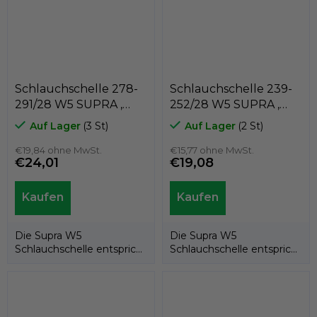
Schlauchschelle 278-
Schlauchschelle 239-
291/28 W5 SUPRA ,
252/28 W5 SUPRA ,
MIKALOR 03013982
MIKALOR 03013964
Auf Lager
(3 St)
Auf Lager
(2 St)
€19,84 ohne MwSt.
€15,77 ohne MwSt.
€24,01
€19,08
Die Supra W5
Die Supra W5
Schlauchschelle entspricht
Schlauchschelle entspricht
der EU-Richtlinie
der EU-Richtlinie
20032/95/EG. Dank ihrer...
20032/95/EG. Dank ihrer...