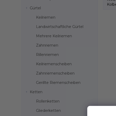
Kolb
Gürtel
150
Keilriemen
Landwirtschaftliche Gürtel
Mehrere Keilriemen
Zahnriemen
Rillenriemen
Keilriemenscheiben
Zahnriemenscheiben
Gerillte Riemenscheiben
Ketten
Rollenketten
Gliederketten