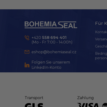
F
u
ß
Für 
z
e
Kontak
i
+420
558 694 401
Versan
(Mo - Fr 7:00 - 14:00h)
l
Geschä
e
eshop@bohemiaseal.cz
Bedin
person
Folgen Sie unserem
LinkedIn-Konto
Transport
Zahlung