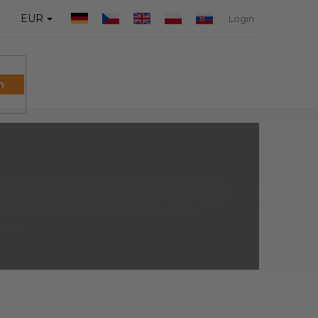
EUR
Login
n
WARENK
te, die für sehr anspruchsvolle Anwendungen,
kelt wurden. Diese hochwertigen Knorr-Ringe
ge Lebensdauer. Wählen Sie aus unserem
stung.