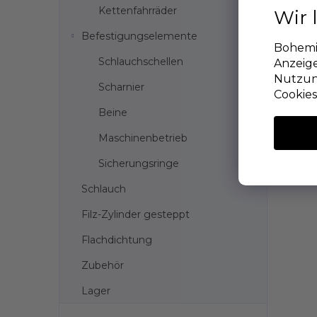
Kettenfahrräder
Wir 
Befestigungselemente
Bohemia
Schlauchschellen
Anzeige
Nutzun
Scharnier
Cookies
Beine
Maschinenbetrieb
Sicherungsringe
Schlauch
Filz-Zylinder gesteppt
Flachdichtung
Zubehör
Lager