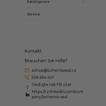
Katalogware
Service
Kontakt
eshop
@
bohemiaseal.cz
558 694 401
Sledujte náš FB účet
https://cz.linkedin.com/com
pany/bohemia-seal