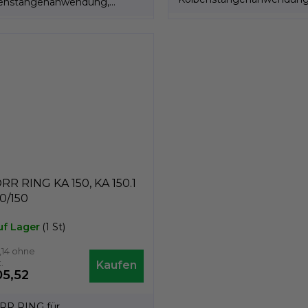
enstangenanwendung,
Kolbenstange 32 mm.
enstange 34mm.
R RING KA 150, KA 150.1
0/150
uf Lager
(1 St)
,14 ohne
.
5,52
R RING für