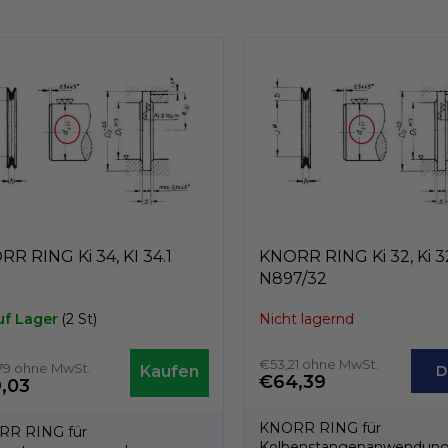
t
e
u
e
r
e
l
e
m
e
n
t
e
d
R RING Ki 34, KI 34.1
KNORR RING Ki 32, Ki 32
e
N897/32
r
L
uf Lager
(2 St)
Nicht lagernd
i
s
t
€53,21 ohne MwSt.
79 ohne MwSt.
D
€64,39
e
,03
KNORR RING für
R RING für
Kolbenstangenanwendung