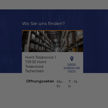
Wo Sie uns finden?
Horní Tošanovice 1
739 53 Horní
Weiter
Tošanovice
ansehen die
Karte
Tschechien
Öffnungszeiten
Mo -
7 - 14
Fr:
h