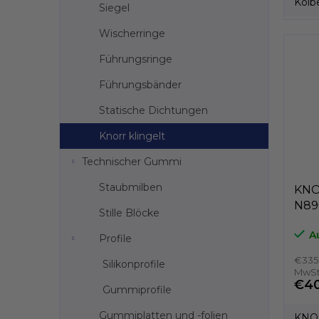
Kolb
Siegel
Kolb
Wischerringe
Führungsringe
Führungsbänder
Statische Dichtungen
Knorr klingelt
Technischer Gummi
Staubmilben
KNOR
N89
Stille Blöcke
A
Profile
€335
Silikonprofile
MwSt
€40
Gummiprofile
Gummiplatten und -folien
KNOR