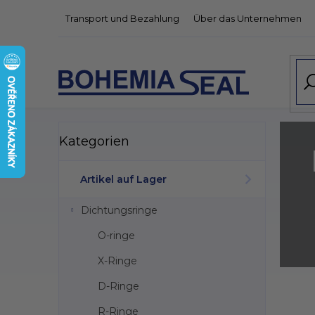
Zum
Transport und Bezahlung
Über das Unternehmen
Inhalt
springen
S
Kategorien
Kategorien
überspringen
e
i
t
Artikel auf Lager
e
n
Dichtungsringe
l
e
O-ringe
i
X-Ringe
s
t
D-Ringe
L
e
i
R-Ringe