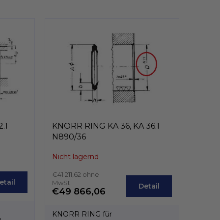
.1
KNORR RING KA 36, KA 36.1
N890/36
Nicht lagernd
€41 211,62 ohne
etail
MwSt.
Detail
€49 866,06
KNORR RING für
,