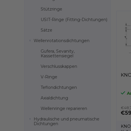
s
Stützringe
t
e
USIT-Ringe (Fitting-Dichtungen)
d
e
Sätze
r
Wellenrotationsdichtungen
P
r
Gufera, Sevanity,
o
Kassettensiegel
d
Verschlusskappen
u
k
KNOR
V-Ringe
t
e
Teflondichtungen
A
Axialdichtung
€48,
Wellenringe reparieren
€59
Hydraulische und pneumatische
Dichtungen
KNOR