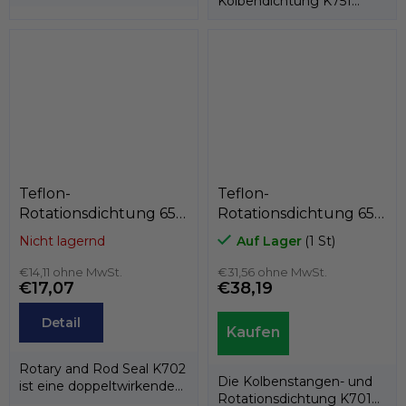
Kolbendichtung K751
besteht aus einem PTFE-
besteht aus einem PTFE-
Ring und einem...
Dichtring und einer...
Teflon-
Teflon-
Rotationsdichtung 65 x
Rotationsdichtung 65 x
76 x 4,2
74,4 x 7,1
Nicht lagernd
Auf Lager
(1 St)
PTFE+Bronze/NBR,
PTFE+C/Edelstahlfeder,
Kastas K702-065
€14,11 ohne MwSt.
Kastas K701-065
€31,56 ohne MwSt.
€17,07
€38,19
Detail
Rotary and Rod Seal K702
Die Kolbenstangen- und
ist eine doppeltwirkende
Rotationsdichtung K701
Rotations-/Stangendichtung,...