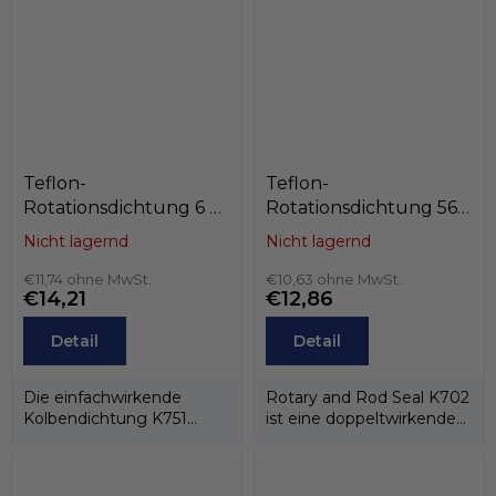
Teflon-
Teflon-
Rotationsdichtung 6 x
Rotationsdichtung 56 x
3,1 x 2,4
67 x 4,2
Nicht lagernd
Nicht lagernd
PTFE+C/Edelstahlfeder,
PTFE+Bronze/NBR,
Kastas K751-006
€11,74 ohne MwSt.
Kastas K702-056
€10,63 ohne MwSt.
€14,21
€12,86
Detail
Detail
Die einfachwirkende
Rotary and Rod Seal K702
Kolbendichtung K751
ist eine doppeltwirkende
besteht aus einem PTFE-
Rotations-/Stangendichtung,..
Dichtring und einer...