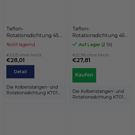
Teflon-
Teflon-
Rotationsdichtung 45 x
Rotationsdichtung 45 x
54,5 x 7
54,4 x 7,1
Nicht lagernd
Auf Lager
(2 St)
PTFE+C/Edelstahlfeder,
PTFE+C/Edelstahlfeder,
Kastas K701-SPEC
€23,15 ohne MwSt.
Kastas K701-045
€22,98 ohne MwSt.
€28,01
€27,81
Detail
Die Kolbenstangen- und
Die Kolbenstangen- und
Rotationsdichtung K701
Rotationsdichtung K701
besteht aus einem PTFE-
besteht aus einem PTFE-
Dichtring und...
Dichtring und...