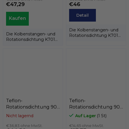
€47,29
€46
Detail
Die Kolbenstangen- und
Die Kolbenstangen- und
Rotationsdichtung K701
Rotationsdichtung K701
besteht aus einem PTFE-
besteht aus einem PTFE-
Dichtring und...
Dichtring und...
Teflon-
Teflon-
Rotationsdichtung 90
Rotationsdichtung 90
x 80,6 x 7,1
x 79 x 4,2
Nicht lagernd
Auf Lager
(1 St)
PTFE+C/Edelstahlfeder,
PTFE+Bronze/NBR,
Kastas K751-090
€36,83 ohne MwSt.
Kastas K752-090
€14,65 ohne MwSt.