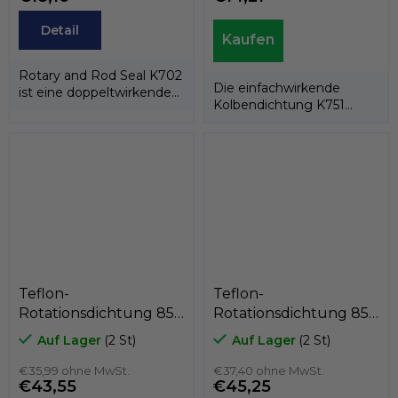
Detail
Rotary and Rod Seal K702
Die einfachwirkende
ist eine doppeltwirkende
Kolbendichtung K751
Rotations-/Stangendichtung,...
besteht aus einem PTFE-
Dichtring und einer...
Teflon-
Teflon-
Rotationsdichtung 85
Rotationsdichtung 85
x 94,4 x 7,1
x 75,6 x 7,1
Auf Lager
(2 St)
Auf Lager
(2 St)
PTFE+C/Edelstahlfeder,
PTFE+C/Edelstahlfeder,
Kastas K701-085
€35,99 ohne MwSt.
Kastas K751-085
€37,40 ohne MwSt.
€43,55
€45,25