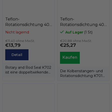
Teflon-
Teflon-
Rotationsdichtung 40
Rotationsdichtung 40
x 51 x 4,2
x 49,4 x 7,1
Nicht lagernd
Auf Lager
(1 St)
PTFE+Bronze/NBR,
PTFE+C/Edelstahlfeder,
Kastas K702-040
€11,40 ohne MwSt.
Kastas K701-040
€20,88 ohne MwSt.
€13,79
€25,27
Detail
Rotary and Rod Seal K702
Die Kolbenstangen- und
ist eine doppeltwirkende
Rotationsdichtung K701
Rotations-/Stangendichtung,...
besteht aus einem PTFE-
Dichtring und...