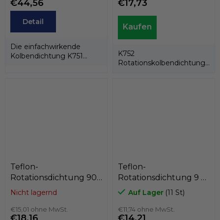
€44,56
€17,73
Detail
Die einfachwirkende
K752
Kolbendichtung K751
Rotationskolbendichtung
besteht aus einem PTFE-
besteht aus einem PTFE-
Dichtring und einer...
Ring und einem...
Teflon-
Teflon-
Rotationsdichtung 90
Rotationsdichtung 9 x
x 101 x 4,2
5,6 x 2,4
Nicht lagernd
Auf Lager
(11 St)
PTFE+Bronze/NBR,
PTFE+C/Edelstahlfeder,
Kastas K702-090
€15,01 ohne MwSt.
Kastas K751-SPEC
€11,74 ohne MwSt.
€18,16
€14,21