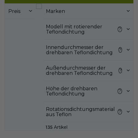
s
Preis
Marken
t
e
d
Modell mit rotierender
?
Teflondichtung
e
r
P
Innendurchmesser der
?
drehbaren Teflondichtung
r
o
d
Außendurchmesser der
?
drehbaren Teflondichtung
u
k
t
Höhe der drehbaren
?
e
Teflondichtung
Rotationsdichtungsmaterial
?
aus Teflon
135
Artikel