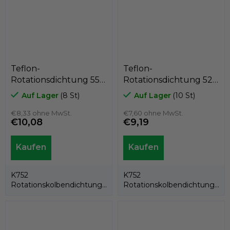
Teflon-
Teflon-
Rotationsdichtung 55 x
Rotationsdichtung 52 x
47,5 x 3,2
44,5 x 3,2
Auf Lager
(8 St)
Auf Lager
(10 St)
PTFE+Bronze/NBR,
PTFE+Bronze/NBR,
Kastas K752-055
€8,33 ohne MwSt.
Kastas K752-052
€7,60 ohne MwSt.
€10,08
€9,19
K752
K752
Rotationskolbendichtung
Rotationskolbendichtung
besteht aus einem PTFE-
besteht aus einem PTFE-
Ring und einem...
Ring und einem...