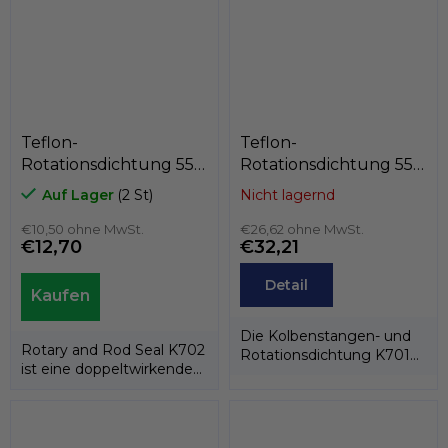
Teflon-
Teflon-
Rotationsdichtung 55 x
Rotationsdichtung 55 x
66 x 4,2
64,4 x 7,1
Auf Lager
(2 St)
Nicht lagernd
PTFE+Bronze/NBR,
PTFE+C/Edelstahlfeder,
Kastas K702-055
€10,50 ohne MwSt.
Kastas K701-055
€26,62 ohne MwSt.
€12,70
€32,21
Detail
Die Kolbenstangen- und
Rotary and Rod Seal K702
Rotationsdichtung K701
ist eine doppeltwirkende
besteht aus einem PTFE-
Rotations-/Stangendichtung,...
Dichtring und...