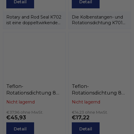
Detail
Detail
Rotary and Rod Seal K702
Die Kolbenstangen- und
ist eine doppeltwirkende
Rotationsdichtung K701
Rotations-/Stangendichtung,...
besteht aus einem PTFE-
Dichtring und...
Teflon-
Teflon-
Rotationsdichtung 80
Rotationsdichtung 80
x 70,6 x 7,1
x 69 x 4,2
Nicht lagernd
Nicht lagernd
PTFE+C/Edelstahlfeder,
PTFE+Bronze/NBR,
Kastas K751-080
€37,96 ohne MwSt.
Kastas K752-080
€14,23 ohne MwSt.
€45,93
€17,22
Detail
Detail