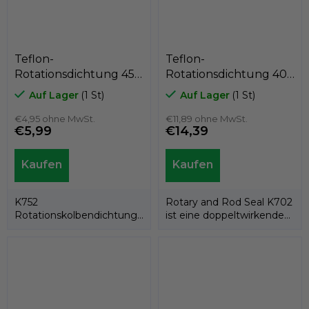
Teflon-
Teflon-
Rotationsdichtung 45 x
Rotationsdichtung 40
37,5 x 3,2
x 55,5 x 6,3
Auf Lager
(1 St)
Auf Lager
(1 St)
PTFE+Bronze/NBR,
PTFE+Bronze/NBR,
Kastas K752-045
€4,95 ohne MwSt.
Kastas K702-040/1
€11,89 ohne MwSt.
€5,99
€14,39
K752
Rotary and Rod Seal K702
Rotationskolbendichtung
ist eine doppeltwirkende
besteht aus einem PTFE-
Rotations-/Stangendichtung,..
Ring und einem...