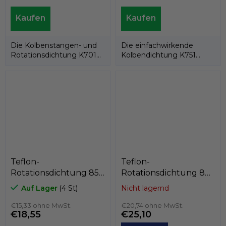
Die Kolbenstangen- und
Die einfachwirkende
Rotationsdichtung K701
Kolbendichtung K751
besteht aus einem PTFE-
besteht aus einem PTFE-
Dichtring und...
Dichtring und einer...
Teflon-
Teflon-
Rotationsdichtung 85
Rotationsdichtung 80
x 74 x 4,2
x 95,5 x 6,3
Auf Lager
(4 St)
Nicht lagernd
PTFE+Bronze/NBR,
PTFE+Bronze/NBR,
Kastas K752-085
€15,33 ohne MwSt.
Kastas K702-080/1
€20,74 ohne MwSt.
€18,55
€25,10