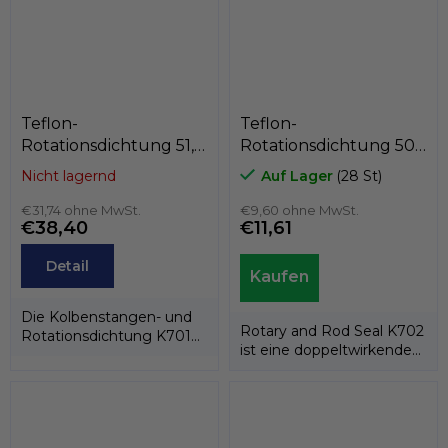
Teflon-
Teflon-
Rotationsdichtung 51,5
Rotationsdichtung 50
x 61 x 7
x 61 x 4,2
Nicht lagernd
Auf Lager
(28 St)
PTFE+C/Edelstahlfeder,
PTFE+Bronze/NBR,
Kastas K701-SPEC
€31,74 ohne MwSt.
Kastas K702-050
€9,60 ohne MwSt.
€38,40
€11,61
Detail
Die Kolbenstangen- und
Rotary and Rod Seal K702
Rotationsdichtung K701
ist eine doppeltwirkende
besteht aus einem PTFE-
Rotations-/Stangendichtung,..
Dichtring und...