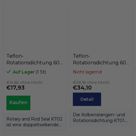
Dichtring und einer...
Dichtring und einer...
Teflon-
Teflon-
Rotationsdichtung 60
Rotationsdichtung 60
x 75,5 x 6,3
x 69,4 x 7,1
Auf Lager
(1 St)
Nicht lagernd
PTFE+Bronze/NBR,
PTFE+C/Edelstahlfeder,
Kastas K702-060/1
€14,82 ohne MwSt.
Kastas K701-060
€28,18 ohne MwSt.
€17,93
€34,10
Detail
Die Kolbenstangen- und
Rotary and Rod Seal K702
Rotationsdichtung K701
ist eine doppeltwirkende
besteht aus einem PTFE-
Rotations-/Stangendichtung,...
Dichtring und...