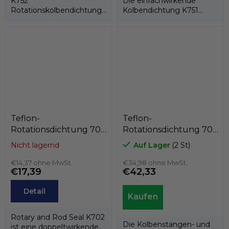
K752
Die einfachwirkende
Rotationskolbendichtung
Kolbendichtung K751
besteht aus einem PTFE-
besteht aus einem PTFE-
Ring und einem...
Dichtring und einer...
Teflon-
Teflon-
Rotationsdichtung 70
Rotationsdichtung 70
x 81 x 4,2
x 79,4 x 7,1
Nicht lagernd
Auf Lager
(2 St)
PTFE+Bronze/NBR,
PTFE+C/Edelstahlfeder,
Kastas K702-070
€14,37 ohne MwSt.
Kastas K701-070
€34,98 ohne MwSt.
€17,39
€42,33
Detail
Rotary and Rod Seal K702
Die Kolbenstangen- und
ist eine doppeltwirkende