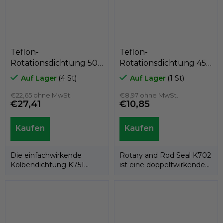
Teflon-
Teflon-
Rotationsdichtung 50
Rotationsdichtung 45 x
x 40,6 x 7,1
56 x 4,2
Auf Lager
(4 St)
Auf Lager
(1 St)
PTFE+C/Edelstahlfeder,
PTFE+Bronze/NBR,
Kastas K751-050
€22,65 ohne MwSt.
Kastas K702-045
€8,97 ohne MwSt.
€27,41
€10,85
Die einfachwirkende
Rotary and Rod Seal K702
Kolbendichtung K751
ist eine doppeltwirkende
besteht aus einem PTFE-
Rotations-/Stangendichtung,..
Dichtring und einer...