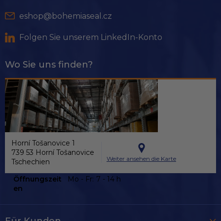
l
e
eshop@bohemiaseal.cz
Folgen Sie unserem LinkedIn-Konto
Wo Sie uns finden?
Horní Tošanovice 1
739 53 Horní Tošanovice
Weiter ansehen die Karte
Tschechien
Öffnungszeit
Mo - Fr:
7 - 14 h
en
Für Kunden