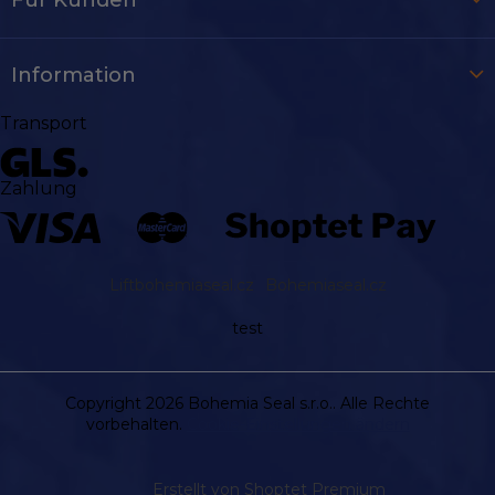
Information
Transport
Zahlung
Liftbohemiaseal.cz
Bohemiaseal.cz
test
Copyright 2026
Bohemia Seal s.r.o.
. Alle Rechte
vorbehalten.
Cookie-Einstellungen ändern
Erstellt von Shoptet Premium