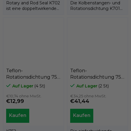
Rotary and Rod Seal K702
Die Kolbenstangen- und
ist eine doppeltwirkende
Rotationsdichtung K701
Rotations-/Stangendichtung,...
besteht aus einem PTFE-
Dichtring und...
Teflon-
Teflon-
Rotationsdichtung 75 x
Rotationsdichtung 75 x
67,5 x 3,2
65,6 x 7,1
Auf Lager
(4 St)
Auf Lager
(2 St)
PTFE+Bronze/NBR,
PTFE+C/Edelstahlfeder,
Kastas K752-075
€10,74 ohne MwSt.
Kastas K751-075
€34,25 ohne MwSt.
€12,99
€41,44