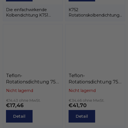
Die einfachwirkende
K752
Kolbendichtung K751
Rotationskolbendichtung
besteht aus einem PTFE-
besteht aus einem PTFE-
Dichtring und einer...
Ring und einem...
Teflon-
Teflon-
Rotationsdichtung 75 x
Rotationsdichtung 75 x
86 x 4,2
84,4 x 7,1
Nicht lagernd
Nicht lagernd
PTFE+Bronze/NBR,
PTFE+C/Edelstahlfeder,
Kastas K702-075
€14,43 ohne MwSt.
Kastas K701-075
€34,46 ohne MwSt.
€17,46
€41,70
Detail
Detail