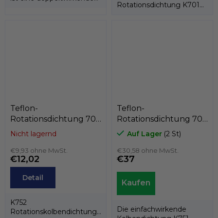
Rotationsdichtung K701
Rotations-/Stangendichtung,...
besteht aus einem PTFE-
Dichtring und...
Teflon-
Teflon-
Rotationsdichtung 70
Rotationsdichtung 70
x 62,5 x 3,2
x 60,6 x 7,1
Nicht lagernd
Auf Lager
(2 St)
PTFE+Bronze/NBR,
PTFE+C/Edelstahlfeder,
Kastas K752-070
€9,93 ohne MwSt.
Kastas K751-070
€30,58 ohne MwSt.
€12,02
€37
Detail
K752
Die einfachwirkende
Rotationskolbendichtung