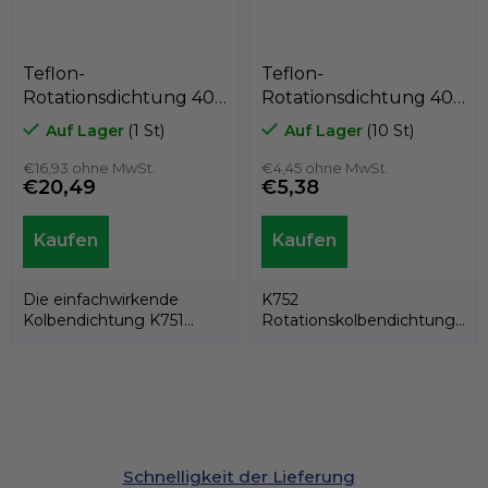
Teflon-
Teflon-
Rotationsdichtung 40
Rotationsdichtung 40
x 33,8 x 4,8
x 32,5 x 3,2
Auf Lager
(1 St)
Auf Lager
(10 St)
PTFE+C/Edelstahlfeder,
PTFE+Bronze/NBR,
Kastas K751-040
€16,93 ohne MwSt.
Kastas K752-040
€4,45 ohne MwSt.
€20,49
€5,38
Die einfachwirkende
K752
Kolbendichtung K751
Rotationskolbendichtung
besteht aus einem PTFE-
besteht aus einem PTFE-
Dichtring und einer...
Ring und einem...
Schnelligkeit der Lieferung