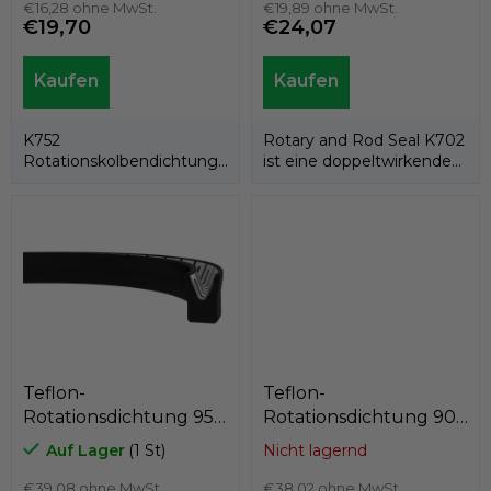
t
Kastas K752-095
€16,28 ohne MwSt.
Kastas K702-095
€19,89 ohne MwSt.
€19,70
€24,07
e
K752
Rotary and Rod Seal K702
Rotationskolbendichtung
ist eine doppeltwirkende
besteht aus einem PTFE-
Rotations-/Stangendichtung,..
Ring und einem...
Teflon-
Teflon-
Rotationsdichtung 95 x
Rotationsdichtung 90
104,4 x 7,1
x 99,4 x 7,1
Auf Lager
(1 St)
Nicht lagernd
PTFE+C/Edelstahlfeder,
PTFE+C/Edelstahlfeder,
Kastas K701-095
€39,08 ohne MwSt.
Kastas K701-090
€38,02 ohne MwSt.