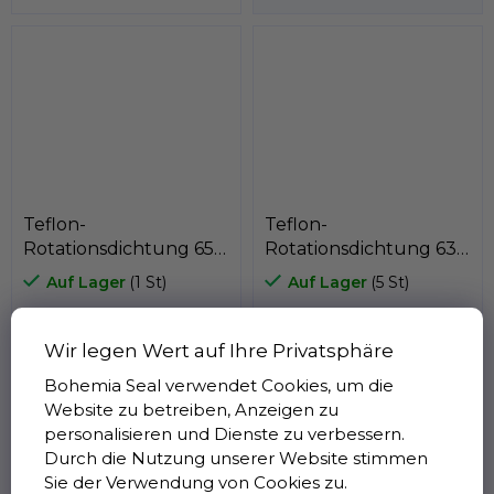
besteht aus einem PTFE-
Dichtring und...
Teflon-
Teflon-
Rotationsdichtung 65 x
Rotationsdichtung 63 x
57,5 x 3,2
55,5 x 3,2
Auf Lager
(1 St)
Auf Lager
(5 St)
PTFE+Bronze/NBR,
PTFE+Bronze/NBR,
Kastas K752-065
€9,37 ohne MwSt.
Kastas K752-063
€8,93 ohne MwSt.
€11,34
€10,80
Wir legen Wert auf Ihre Privatsphäre
Bohemia Seal verwendet Cookies, um die
Website zu betreiben, Anzeigen zu
personalisieren und Dienste zu verbessern.
K752
K752
Durch die Nutzung unserer Website stimmen
Rotationskolbendichtung
Rotationskolbendichtung
Sie der Verwendung von Cookies zu.