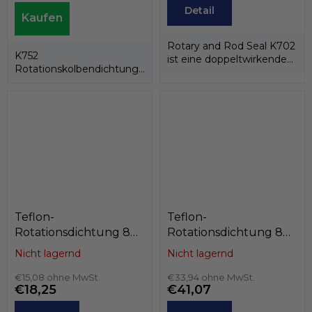
Detail
Rotary and Rod Seal K702
K752
ist eine doppeltwirkende
Rotationskolbendichtung
Rotations-/Stangendichtung,..
besteht aus einem PTFE-
Ring und einem...
Teflon-
Teflon-
Rotationsdichtung 80
Rotationsdichtung 80
x 91 x 4,2
x 89,4 x 7,1
Nicht lagernd
Nicht lagernd
PTFE+Bronze/NBR,
PTFE+C/Edelstahlfeder,
Kastas K702-080
€15,08 ohne MwSt.
Kastas K701-080
€33,94 ohne MwSt.
€18,25
€41,07