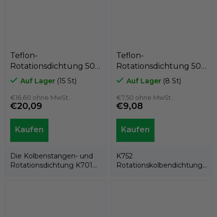
Teflon-
Teflon-
Rotationsdichtung 50
Rotationsdichtung 50
x 60,5 x 7,1
x 42,5 x 3,2
Auf Lager
(15 St)
Auf Lager
(8 St)
PTFE+C/Edelstahlfeder,
PTFE+Bronze/NBR,
Kastas K701-SPEC
€16,60 ohne MwSt.
Kastas K752-050
€7,50 ohne MwSt.
€20,09
€9,08
Die Kolbenstangen- und
K752
Rotationsdichtung K701
Rotationskolbendichtung
besteht aus einem PTFE-
besteht aus einem PTFE-
Dichtring und...
Ring und einem...