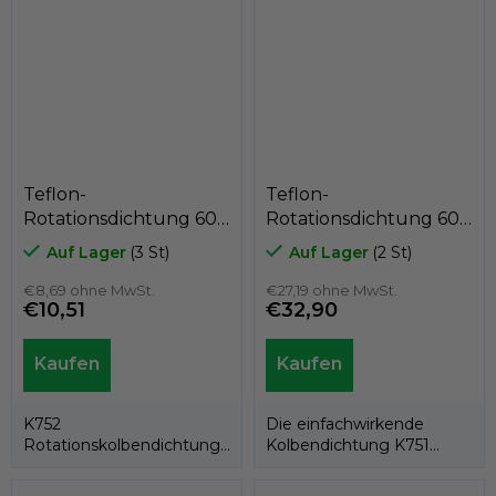
Teflon-
Teflon-
Rotationsdichtung 60
Rotationsdichtung 60
x 52,5 x 3,2
x 50,6 x 7,1
Auf Lager
(3 St)
Auf Lager
(2 St)
PTFE+Bronze/NBR,
PTFE+C/Edelstahlfeder,
Kastas K752-060
€8,69 ohne MwSt.
Kastas K751-060
€27,19 ohne MwSt.
€10,51
€32,90
K752
Die einfachwirkende
Rotationskolbendichtung
Kolbendichtung K751
besteht aus einem PTFE-
besteht aus einem PTFE-
Ring und einem...
Dichtring und einer...