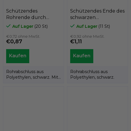
Schützendes
Schützendes Ende des
Rohrende durch
schwarzen
Polyethylen schwarz
Polyethylenrohrs
Auf Lager
(20 St)
Auf Lager
(11 St)
A3CTF, für
A3CT, für
durchschnittlich
€0,72 ohne MwSt.
durchschnittlich
€0,92 ohne MwSt.
€0,87
€1,11
25mm, GeTech
60mm, GeTech A3CT60
A3CTF25
Rohrabschluss aus
Rohrabschluss aus
Polyethylen, schwarz. Mit
Polyethylen, schwarz.
einem Loch für den
Wasserabfluss.