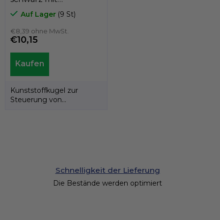
Messinggewinde,
Auf Lager
(9 St)
Durchmesser 50 mm,
Innengewinde M14,
€8,39 ohne MwSt.
€10,15
GeTech B1PSB5014
Kunststoffkugel zur
Steuerung von
Maschinen, mit
Innengewinde. Produkt
der...
Schnelligkeit der Lieferung
Die Bestände werden optimiert