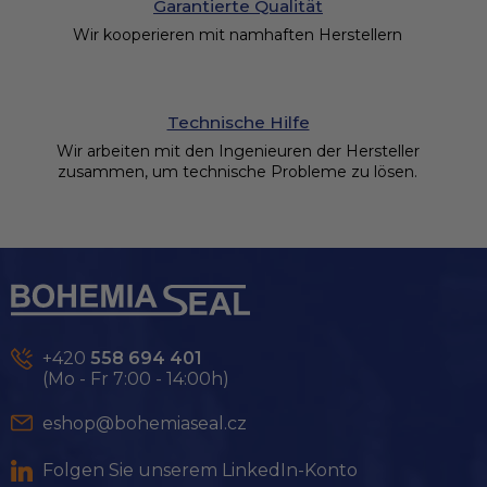
Garantierte Qualität
Wir kooperieren mit namhaften Herstellern
Technische Hilfe
Wir arbeiten mit den Ingenieuren der Hersteller
zusammen, um technische Probleme zu lösen.
F
u
ß
z
e
+420
558 694 401
i
(Mo - Fr 7:00 - 14:00h)
l
e
eshop@bohemiaseal.cz
Folgen Sie unserem LinkedIn-Konto