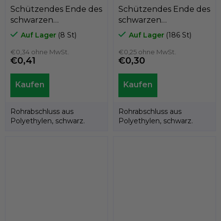
Schützendes Ende des
Schützendes Ende des
schwarzen
schwarzen
Polyethylenrohrs
Polyethylenrohrs
Auf Lager
(8 St)
Auf Lager
(186 St)
A3CT, für
A3CT, für
durchschnittlich
€0,34 ohne MwSt.
durchschnittlich
€0,25 ohne MwSt.
€0,41
€0,30
35mm, GeTech A3CT35
30mm, GeTech
A3CT30
Rohrabschluss aus
Rohrabschluss aus
Polyethylen, schwarz.
Polyethylen, schwarz.