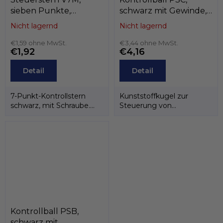
sieben Punkte,
schwarz mit Gewinde,
Durchmesser 30 mm,
Durchmesser 45 mm,
Nicht lagernd
Nicht lagernd
schwarz mit Schraube
Innengewinde M12,
M6 x 50, GeTech
€1,59 ohne MwSt.
GeTech B1PSC4512
€3,44 ohne MwSt.
€1,92
€4,16
B1V7M300650
Detail
Detail
7-Punkt-Kontrollstern
Kunststoffkugel zur
schwarz, mit Schraube.
Steuerung von
Produkt der italienischen
Maschinen, mit
Marke GeTech.
Innengewinde. Produkt
der...
Kontrollball PSB,
schwarz mit