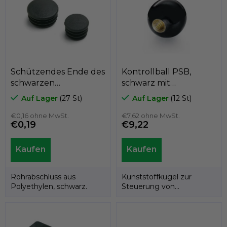
e
l
e
m
e
n
t
Schützendes Ende des
Kontrollball PSB,
e
schwarzen
schwarz mit
d
Polyethylenrohrs
Messinggewinde,
e
Auf Lager
(27 St)
Auf Lager
(12 St)
r
A3CT, für
Durchmesser 50 mm,
L
durchschnittlich
€0,16 ohne MwSt.
Innengewinde M12,
€7,62 ohne MwSt.
€0,19
€9,22
i
25mm, GeTech A3CT25
GeTech B1PSB5012
s
t
e
Rohrabschluss aus
Kunststoffkugel zur
Polyethylen, schwarz.
Steuerung von
Maschinen, mit
Innengewinde. Produkt
der...