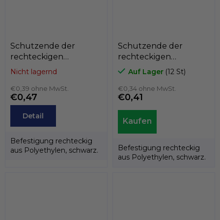
Schutzende der
Schutzende der
rechteckigen
rechteckigen
Polyethylenfolie
Polyethylenfolie
Nicht lagernd
Auf Lager
(12 St)
A3PAR, 20mm x
A3PAR, 20mm x
40mm, GeTech
€0,39 ohne MwSt.
30mm, GeTech
€0,34 ohne MwSt.
€0,47
€0,41
A3PAR2040
A3PAR2030
Detail
Befestigung rechteckig
Befestigung rechteckig
aus Polyethylen, schwarz.
aus Polyethylen, schwarz.