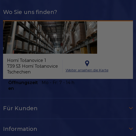
Wo Sie uns finden?
Horní Tošanovice 1
739 53 Horní Tošanovice
Weiter ansehen die Karte
Tschechien
Öffnungszeit
Mo - Fr:
7 - 14 h
en
Für Kunden
Information