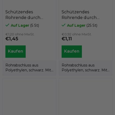
Schützendes
Schützendes
Rohrende durch
Rohrende durch
Polyethylen schwarz
Polyethylen schwarz
Auf Lager
(5 St)
Auf Lager
(25 St)
A3CTF, für
A3CTF, für
durchschnittlich
€1,20 ohne MwSt.
durchschnittlich
€0,92 ohne MwSt.
€1,45
€1,11
35mm, GeTech
30mm, GeTech
A3CTF35
A3CTF30
Rohrabschluss aus
Rohrabschluss aus
Polyethylen, schwarz. Mit
Polyethylen, schwarz. Mit
einem Loch für den
einem Loch für den
Wasserabfluss.
Wasserabfluss.