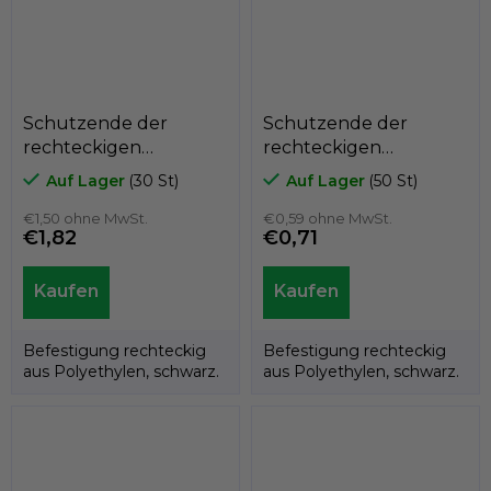
Schutzende der
Schutzende der
rechteckigen
rechteckigen
Polyethylenfolie
Polyethylenfolie
Auf Lager
(30 St)
Auf Lager
(50 St)
A3PAR, 40mm x
A3PAR, 30mm x
80mm, GeTech
€1,50 ohne MwSt.
40mm, GeTech
€0,59 ohne MwSt.
€1,82
€0,71
A3PAR4080
A3PAR3040
Befestigung rechteckig
Befestigung rechteckig
aus Polyethylen, schwarz.
aus Polyethylen, schwarz.