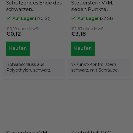
Schützendes Ende des
Steuerstern V7M,
schwarzen
sieben Punkte,
Polyethylenrohrs
Durchmesser 50 mm,
Auf Lager
(170 St)
Auf Lager
(22 St)
A3CT, für
schwarz mit Schraube
durchschnittlich
€0,10 ohne MwSt.
M12 x 30, GeTech
€2,63 ohne MwSt.
€0,12
€3,18
20mm, GeTech
B1V7M501230
A3CT20
Rohrabschluss aus
7-Punkt-Kontrollstern
Polyethylen, schwarz.
schwarz, mit Schraube.
Produkt der italienischen
Marke GeTech.
Steuerstern V7M,
Kontrollball PSC,