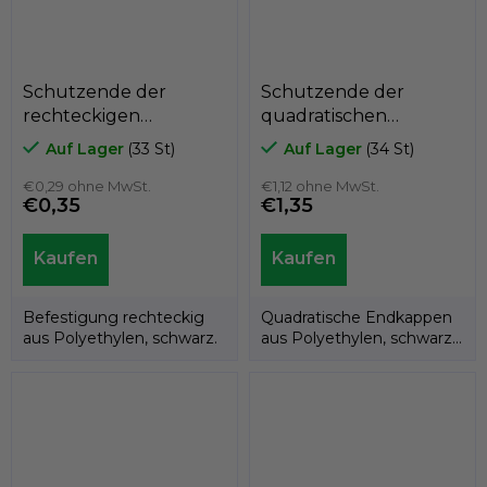
Schutzende der
Schutzende der
rechteckigen
quadratischen
Polyethylenfolie
Polyethylenlatte
Auf Lager
(33 St)
Auf Lager
(34 St)
A3PAR, 15mm x 30mm,
A3PAQ, 60mm x
GeTech A3PAR1530
€0,29 ohne MwSt.
60mm, GeTech
€1,12 ohne MwSt.
€0,35
€1,35
A3PAQ6060
Befestigung rechteckig
Quadratische Endkappen
aus Polyethylen, schwarz.
aus Polyethylen, schwarz.
Produkt der italienischen
Marke...