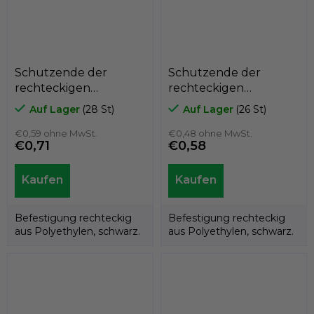
Schutzende der
Schutzende der
rechteckigen
rechteckigen
Polyethylenfolie
Polyethylenfolie
Auf Lager
(28 St)
Auf Lager
(26 St)
A3PAR, 25mm x 50mm,
A3PAR, 25mm x 40mm,
GeTech A3PAR2550
€0,59 ohne MwSt.
GeTech A3PAR2540
€0,48 ohne MwSt.
€0,71
€0,58
Befestigung rechteckig
Befestigung rechteckig
aus Polyethylen, schwarz.
aus Polyethylen, schwarz.