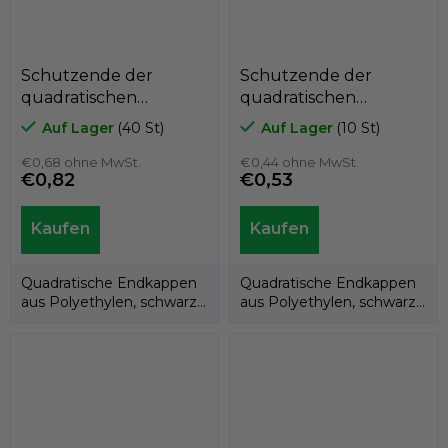
Schutzende der
Schutzende der
quadratischen
quadratischen
Polyethylenlatte
Polyethylenlatte
Auf Lager
(40 St)
Auf Lager
(10 St)
A3PAQ, 50mm x
A3PAQ, 40mm x
50mm, GeTech
€0,68 ohne MwSt.
40mm, GeTech
€0,44 ohne MwSt.
€0,82
€0,53
A3PAQ5050
A3PAQ4040
Quadratische Endkappen
Quadratische Endkappen
aus Polyethylen, schwarz.
aus Polyethylen, schwarz.
Produkt der italienischen
Produkt der italienischen
Marke...
Marke...