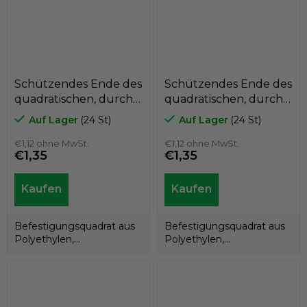
Schützendes Ende des
Schützendes Ende des
quadratischen, durch
quadratischen, durch
die Wand gehenden
die Wand gehenden
Auf Lager
(24 St)
Auf Lager
(24 St)
Polyethylens A3PQF,
Polyethylens A3PQF,
30mm x 30mm, Loch
€1,12 ohne MwSt.
30mm x 30mm, Loch
€1,12 ohne MwSt.
€1,35
€1,35
10mm, GeTech
8mm, GeTech
A3PQF3030/10
A3PQF3030/8
Befestigungsquadrat aus
Befestigungsquadrat aus
Polyethylen,
Polyethylen,
durchgehend, schwarz.
durchgehend, schwarz.
Produkt der...
Produkt der...