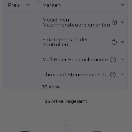
s
Preis
Marken
t
e
d
Modell von
?
Maschinensteuerelementen
e
r
P
Eine Dimension der
?
Kontrollen
r
o
d
Maß B der Bedienelemente
?
u
k
Threaded-Steuerelemente
?
t
e
33
Artikel
33
Artikel insgesamt
S
t
e
u
e
r