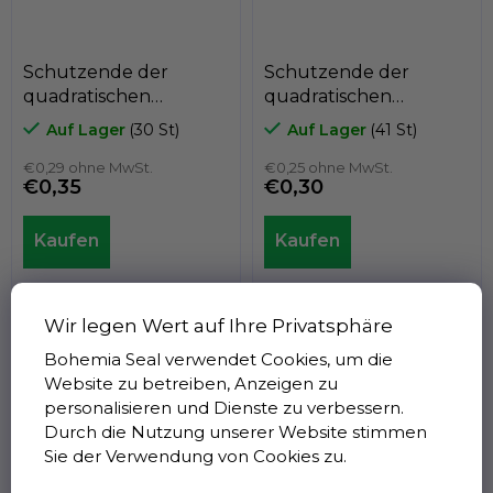
Schutzende der
Schutzende der
quadratischen
quadratischen
Polyethylenlatte
Polyethylenlatte
Auf Lager
(30 St)
Auf Lager
(41 St)
A3PAQ, 30mm x
A3PAQ, 25mm x 25mm,
30mm, GeTech
€0,29 ohne MwSt.
GeTech A3PAQ2525
€0,25 ohne MwSt.
€0,35
€0,30
A3PAQ3030
Quadratische Endkappen
Quadratische Endkappen
aus Polyethylen, schwarz.
aus Polyethylen, schwarz.
Wir legen Wert auf Ihre Privatsphäre
Produkt der italienischen
Produkt der italienischen
Bohemia Seal verwendet Cookies, um die
Marke...
Marke...
Website zu betreiben, Anzeigen zu
personalisieren und Dienste zu verbessern.
Durch die Nutzung unserer Website stimmen
Sie der Verwendung von Cookies zu.