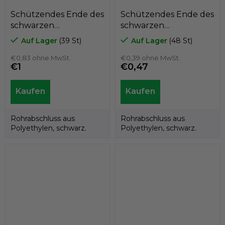
Schützendes Ende des
Schützendes Ende des
schwarzen
schwarzen
Polyethylenrohrs
Polyethylenrohrs
Auf Lager
(39 St)
Auf Lager
(48 St)
A3CT, für
A3CT, für
durchschnittlich
€0,83 ohne MwSt.
durchschnittlich
€0,39 ohne MwSt.
€1
€0,47
50mm, GeTech A3CT50
40mm, GeTech
A3CT40
Rohrabschluss aus
Rohrabschluss aus
Polyethylen, schwarz.
Polyethylen, schwarz.