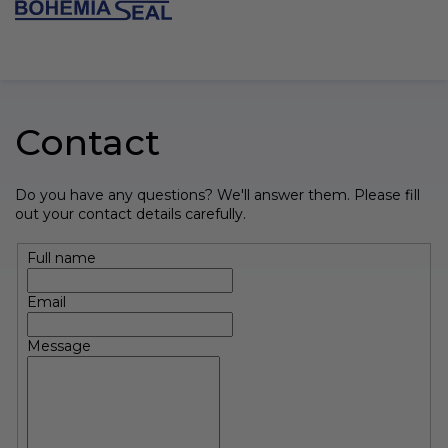
Skip
to
SHOPPI
content
CART
Contact
Do you have any questions? We'll answer them. Please fill
out your contact details carefully.
Full name
Email
Message