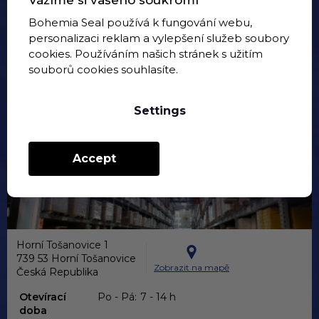
Vážíme si vašeho soukromí
r
(Po-Pá 7:00 - 14:00h)
Bohemia Seal používá k fungování webu,
eshop@bohemiaseal.cz
personalizaci reklam a vylepšení služeb soubory
cookies. Používáním našich stránek s užitím
Follow our LinkedIn
souborů cookies souhlasíte.
Where to find us
Settings
Accept
Horní Tošanovice 1
739 53 Horní Tošanovice
Zobrazit na mapě
Česká Republika
Otevírací
Po - Pá:
7 - 14 h
doba