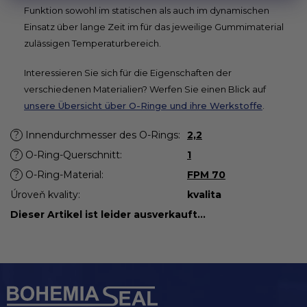
Funktion sowohl im statischen als auch im dynamischen
Einsatz über lange Zeit im für das jeweilige Gummimaterial
zulässigen Temperaturbereich.
Interessieren Sie sich für die Eigenschaften der
verschiedenen Materialien? Werfen Sie einen Blick auf
unsere Übersicht über O-Ringe und ihre Werkstoffe
.
?
Innendurchmesser des O-Rings
:
2,2
?
O-Ring-Querschnitt
:
1
?
O-Ring-Material
:
FPM 70
Úroveň kvality
:
kvalita
Dieser Artikel ist leider ausverkauft…
F
u
ß