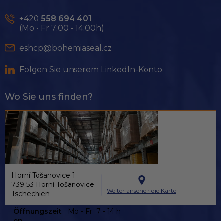
z
e
+420
558 694 401
i
(Mo - Fr 7:00 - 14:00h)
l
e
eshop@bohemiaseal.cz
Folgen Sie unserem LinkedIn-Konto
Wo Sie uns finden?
Horní Tošanovice 1
739 53 Horní Tošanovice
Weiter ansehen die Karte
Tschechien
Öffnungszeit
Mo - Fr:
7 - 14 h
en