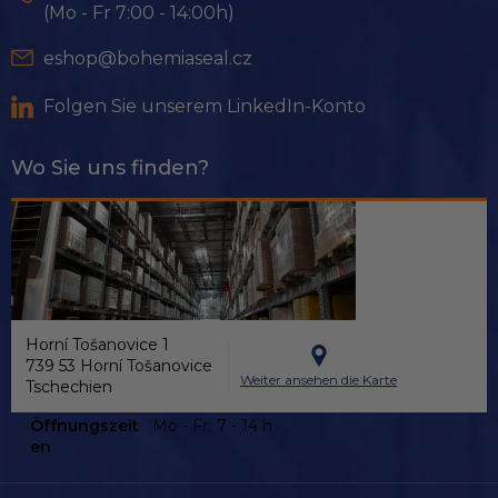
i
(Mo - Fr 7:00 - 14:00h)
l
e
eshop@bohemiaseal.cz
Folgen Sie unserem LinkedIn-Konto
Wo Sie uns finden?
Horní Tošanovice 1
739 53 Horní Tošanovice
Weiter ansehen die Karte
Tschechien
Öffnungszeit
Mo - Fr:
7 - 14 h
en