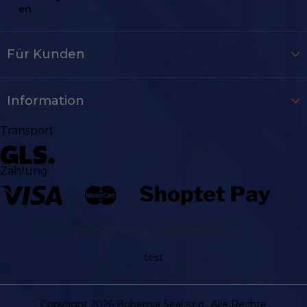
en
Für Kunden
Information
Transport
Zahlung
Liftbohemiaseal.cz
Bohemiaseal.cz
test
Copyright 2026
Bohemia Seal s.r.o.
. Alle Rechte