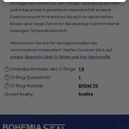
Montage sehr einfach ist. Bei richtiger Gestaltung der Rillen
und entsprechend gewähltem Material erfüllt es seine
Funktion sowohl im statischen als auch im dynamischen
Einsatz über lange Zeit im für das jeweilige Gummimaterial
zulässigen Temperaturbereich.
Interessieren Sie sich für die Eigenschaften der
verschiedenen Materialien? Werfen Sie einen Blick auf
unsere Übersicht über O-Ringe und ihre Werkstoffe
.
?
Innendurchmesser des O-Rings
:
1,5
?
O-Ring-Querschnitt
:
1
?
O-Ring-Material
:
EPDM 70
Úroveň kvality
:
kvalita
F
u