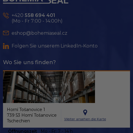
ß
z
e
+420
558 694 401
i
(Mo - Fr 7:00 - 14:00h)
l
e
eshop@bohemiaseal.cz
Folgen Sie unserem LinkedIn-Konto
Wo Sie uns finden?
Horní Tošanovice 1
739 53 Horní Tošanovice
Weiter ansehen die Karte
Tschechien
Öffnungszeit
Mo - Fr:
7 - 14 h