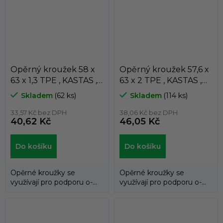
Opěrný kroužek 58 x
Opěrný kroužek 57,6 x
63 x 1,3 TPE , KASTAS ,
63 x 2 TPE , KASTAS ,
K81-058
K81-057
Skladem
(62 ks)
Skladem
(114 ks)
33,57 Kč bez DPH
38,06 Kč bez DPH
40,62 Kč
46,05 Kč
Do košíku
Do košíku
Opěrné kroužky se
Opěrné kroužky se
využívají pro podporu o-
využívají pro podporu o-
kroužků a zabraňují jejich
kroužků a zabraňují jejich
průniku do...
průniku do...