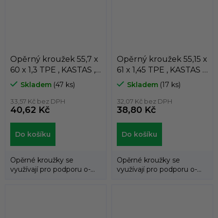
Opěrný kroužek 55,7 x
Opěrný kroužek 55,15 x
60 x 1,3 TPE , KASTAS ,
61 x 1,45 TPE , KASTAS ,
K81-055/1
K81-055/2
Skladem
(47 ks)
Skladem
(17 ks)
33,57 Kč bez DPH
32,07 Kč bez DPH
40,62 Kč
38,80 Kč
Do košíku
Do košíku
Opěrné kroužky se
Opěrné kroužky se
využívají pro podporu o-
využívají pro podporu o-
kroužků a zabraňují jejich
kroužků a zabraňují jejich
průniku do...
průniku do...