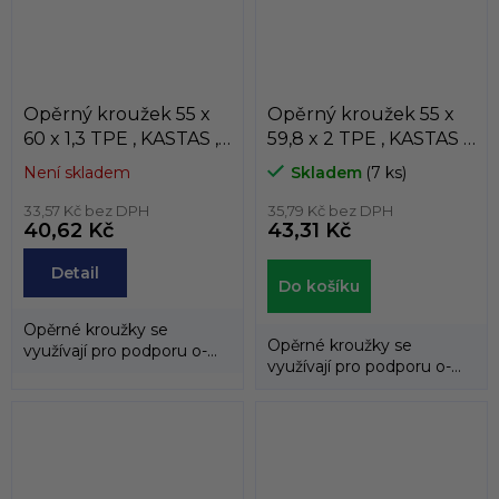
Opěrný kroužek 55 x
Opěrný kroužek 55 x
60 x 1,3 TPE , KASTAS ,
59,8 x 2 TPE , KASTAS ,
K81-055/5
K81-055/3
Není skladem
Skladem
(7 ks)
33,57 Kč bez DPH
35,79 Kč bez DPH
40,62 Kč
43,31 Kč
Detail
Do košíku
Opěrné kroužky se
Opěrné kroužky se
využívají pro podporu o-
využívají pro podporu o-
kroužků a zabraňují jejich
kroužků a zabraňují jejich
průniku do...
průniku do...