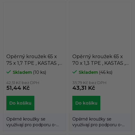
průniku do...
Opěrný kroužek 65 x
Opěrný kroužek 65 x
75 x 1,7 TPE , KASTAS ,
70 x 1,3 TPE , KASTAS ,
K81-065/1
K81-065
Skladem
(10 ks)
Skladem
(46 ks)
42,51 Kč bez DPH
35,79 Kč bez DPH
51,44 Kč
43,31 Kč
Do košíku
Do košíku
Opěrné kroužky se
Opěrné kroužky se
využívají pro podporu o-
využívají pro podporu o-
kroužků a zabraňují jejich
kroužků a zabraňují jejich