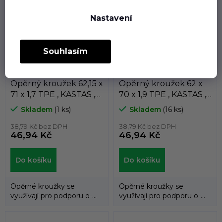
Nastavení
Souhlasím
Opěrný kroužek 62,15 x
Opěrný kroužek 62 x
71 x 1,7 TPE , KASTAS ,
70 x 1,9 TPE , KASTAS ,
K81-062/2
K81-062
Skladem
(1 ks)
Skladem
(16 ks)
38,79 Kč bez DPH
38,79 Kč bez DPH
46,94 Kč
46,94 Kč
Do košíku
Do košíku
Opěrné kroužky se
Opěrné kroužky se
využívají pro podporu o-
využívají pro podporu o-
kroužků a zabraňují jejich
kroužků a zabraňují jejich
průniku do...
průniku do...