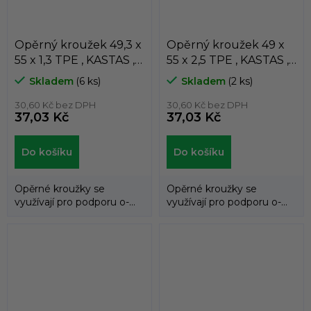
Opěrný kroužek 49,3 x
Opěrný kroužek 49 x
55 x 1,3 TPE , KASTAS ,
55 x 2,5 TPE , KASTAS ,
K81-049
K81-049/1
Skladem
(6 ks)
Skladem
(2 ks)
30,60 Kč bez DPH
30,60 Kč bez DPH
37,03 Kč
37,03 Kč
Do košíku
Do košíku
Opěrné kroužky se
Opěrné kroužky se
využívají pro podporu o-
využívají pro podporu o-
kroužků a zabraňují jejich
kroužků a zabraňují jejich
průniku do...
průniku do...