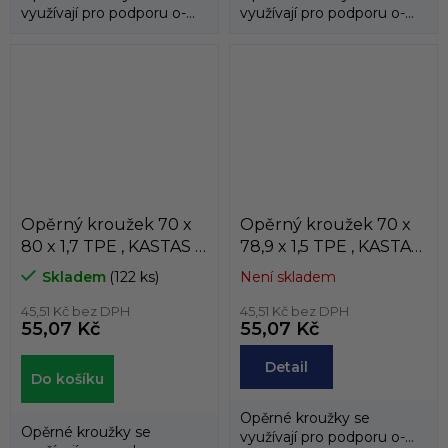
využívají pro podporu o-
využívají pro podporu o-
kroužků a zabraňují jejich
kroužků a zabraňují jejich
průniku do...
průniku do...
Opěrný kroužek 70 x
Opěrný kroužek 70 x
80 x 1,7 TPE , KASTAS ,
78,9 x 1,5 TPE , KASTAS
K81-070/1
, K81-070/3
Skladem
(122 ks)
Není skladem
45,51 Kč bez DPH
45,51 Kč bez DPH
55,07 Kč
55,07 Kč
Detail
Do košíku
Opěrné kroužky se
Opěrné kroužky se
využívají pro podporu o-