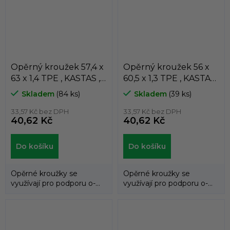
Opěrný kroužek 57,4 x
Opěrný kroužek 56 x
63 x 1,4 TPE , KASTAS ,
60,5 x 1,3 TPE , KASTAS ,
K81-057/2
K81-056
Skladem
(84 ks)
Skladem
(39 ks)
33,57 Kč bez DPH
33,57 Kč bez DPH
40,62 Kč
40,62 Kč
Do košíku
Do košíku
Opěrné kroužky se
Opěrné kroužky se
využívají pro podporu o-
využívají pro podporu o-
kroužků a zabraňují jejich
kroužků a zabraňují jejich
průniku do...
průniku do...