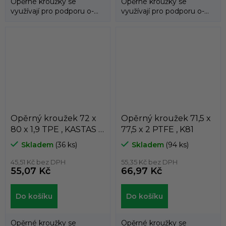
Opěrné kroužky se
Opěrné kroužky se
využívají pro podporu o-
využívají pro podporu o-
kroužků a zabraňují jejich
kroužků a zabraňují jejich
průniku do...
průniku do...
Opěrný kroužek 72 x
Opěrný kroužek 71,5 x
80 x 1,9 TPE , KASTAS ,
77,5 x 2 PTFE , K81
K81-072
Skladem
(36 ks)
Skladem
(94 ks)
45,51 Kč bez DPH
55,35 Kč bez DPH
55,07 Kč
66,97 Kč
Do košíku
Do košíku
Opěrné kroužky se
Opěrné kroužky se