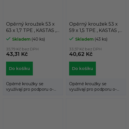
Opěrný kroužek 53 x
Opěrný kroužek 53 x
63 x 1,7 TPE , KASTAS ,
59 x 1,5 TPE , KASTAS ,
K81-053/1
K81-053/3
Skladem
(40 ks)
Skladem
(43 ks)
35,79 Kč bez DPH
33,57 Kč bez DPH
43,31 Kč
40,62 Kč
Do košíku
Do košíku
Opěrné kroužky se
Opěrné kroužky se
využívají pro podporu o-
využívají pro podporu o-
kroužků a zabraňují jejich
kroužků a zabraňují jejich
průniku do...
průniku do...