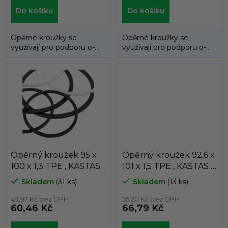
Do košíku
Do košíku
Opěrné kroužky se
Opěrné kroužky se
využívají pro podporu o-
využívají pro podporu o-
kroužků a zabraňují jejich
kroužků a zabraňují jejich
průniku do...
průniku do...
Opěrný kroužek 95 x
Opěrný kroužek 92,6 x
100 x 1,3 TPE , KASTAS ,
101 x 1,5 TPE , KASTAS ,
K81-095
K81-092/1
Skladem
(31 ks)
Skladem
(13 ks)
49,97 Kč bez DPH
55,20 Kč bez DPH
60,46 Kč
66,79 Kč