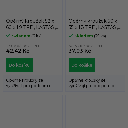
Opěrný kroužek 52 x
Opěrný kroužek 50 x
60 x 1,9 TPE , KASTAS ,
55 x 1,3 TPE , KASTAS ,
K81-052
K81-050
Skladem
(6 ks)
Skladem
(25 ks)
35,06 Kč bez DPH
30,60 Kč bez DPH
42,42 Kč
37,03 Kč
Do košíku
Do košíku
Opěrné kroužky se
Opěrné kroužky se
využívají pro podporu o-
využívají pro podporu o-
kroužků a zabraňují jejich
kroužků a zabraňují jejich
průniku do...
průniku do...