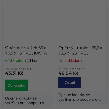
kroužků a zabraňují jejich
kroužků a zabraňují jejich
průniku do...
průniku do...
Opěrný kroužek 66 x
Opěrný kroužek 65,6 x
70,5 x 1,3 TPE , KASTAS
75,5 x 1,25 TPE ,
, K81-066
KASTAS , K81-065/2
Skladem
(21 ks)
Není skladem
35,79 Kč bez DPH
38,79 Kč bez DPH
43,31 Kč
46,94 Kč
Detail
Do košíku
Opěrné kroužky se
Opěrné kroužky se
využívají pro podporu o-
využívají pro podporu o-
kroužků a zabraňují jejich
kroužků a zabraňují jejich
průniku do...