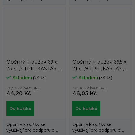
kroužků a zabraňují jejich
kroužků a zabraňují jejich
průniku do...
průniku do...
Opěrný kroužek 69 x
Opěrný kroužek 66,5 x
75 x 1,5 TPE , KASTAS ,
71 x 1,9 TPE , KASTAS ,
K81-069/1
K81-066/1
Skladem
(24 ks)
Skladem
(34 ks)
36,53 Kč bez DPH
38,06 Kč bez DPH
44,20 Kč
46,05 Kč
Do košíku
Do košíku
Opěrné kroužky se
Opěrné kroužky se
využívají pro podporu o-
využívají pro podporu o-