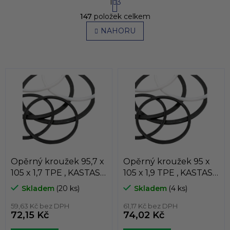
1
3
t
O
r
147
položek celkem
v
á
l
NAHORU
n
á
k
o
d
v
a
á
c
n
í
í
p
r
v
k
y
v
ý
p
Opěrný kroužek 95,7 x
Opěrný kroužek 95 x
i
105 x 1,7 TPE , KASTAS ,
105 x 1,9 TPE , KASTAS ,
s
K81-095/2
K81-095/1
u
Skladem
(20 ks)
Skladem
(4 ks)
59,63 Kč bez DPH
61,17 Kč bez DPH
72,15 Kč
74,02 Kč