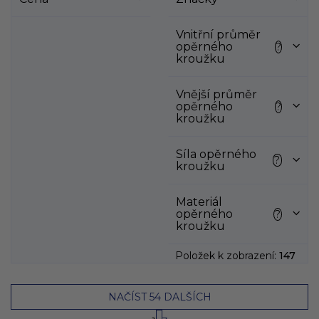
i
s
p
Vnitřní průměr
opěrného
?
r
kroužku
o
d
Vnější průměr
u
opěrného
?
k
kroužku
t
ů
Síla opěrného
?
kroužku
Materiál
opěrného
?
kroužku
Položek k zobrazení:
147
NAČÍST 54 DALŠÍCH
S