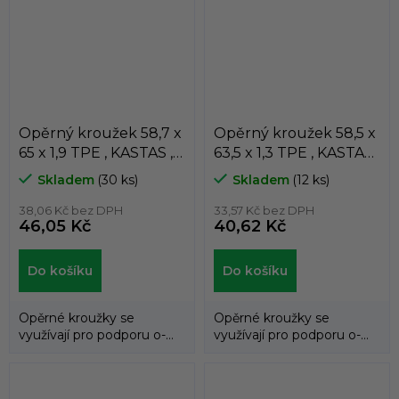
Opěrný kroužek 58,7 x
Opěrný kroužek 58,5 x
65 x 1,9 TPE , KASTAS ,
63,5 x 1,3 TPE , KASTAS ,
K81-058/2
K81-058/1
Skladem
(30 ks)
Skladem
(12 ks)
38,06 Kč bez DPH
33,57 Kč bez DPH
46,05 Kč
40,62 Kč
Do košíku
Do košíku
Opěrné kroužky se
Opěrné kroužky se
využívají pro podporu o-
využívají pro podporu o-
kroužků a zabraňují jejich
kroužků a zabraňují jejich
průniku do...
průniku do...