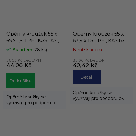
Opěrný kroužek 55 x
Opěrný kroužek 55 x
65 x 1,9 TPE , KASTAS ,
63,9 x 1,5 TPE , KASTAS ,
K81-055/4
K81-055/7
Skladem
(28 ks)
Není skladem
36,53 Kč bez DPH
35,06 Kč bez DPH
44,20 Kč
42,42 Kč
Detail
Do košíku
Opěrné kroužky se
Opěrné kroužky se
využívají pro podporu o-
využívají pro podporu o-
kroužků a zabraňují jejich
kroužků a zabraňují jejich
průniku do...
průniku do...