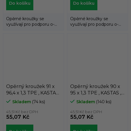
Do košíku
Do košíku
Opěrné kroužky se
Opěrné kroužky se
využívají pro podporu o-
využívají pro podporu o-
kroužků a zabraňují jejich
kroužků a zabraňují jejich
průniku do...
průniku do...
Opěrný kroužek 91 x
Opěrný kroužek 90 x
96,4 x 1,3 TPE , KASTAS ,
95 x 1,3 TPE , KASTAS ,
K81-091
K81-090
Skladem
(74 ks)
Skladem
(140 ks)
45,51 Kč bez DPH
45,51 Kč bez DPH
55,07 Kč
55,07 Kč