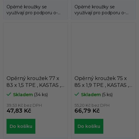
Opěrné kroužky se
Opěrné kroužky se
využívají pro podporu o-
využívají pro podporu o-
kroužků a zabraňují jejich
kroužků a zabraňují jejich
průniku do...
průniku do...
Opěrný kroužek 77 x
Opěrný kroužek 75 x
83 x 1,5 TPE , KASTAS ,
85 x 1,9 TPE , KASTAS ,
K81-077
K81-075/3
Skladem
(34 ks)
Skladem
(5 ks)
39,53 Kč bez DPH
55,20 Kč bez DPH
47,83 Kč
66,79 Kč
Do košíku
Do košíku