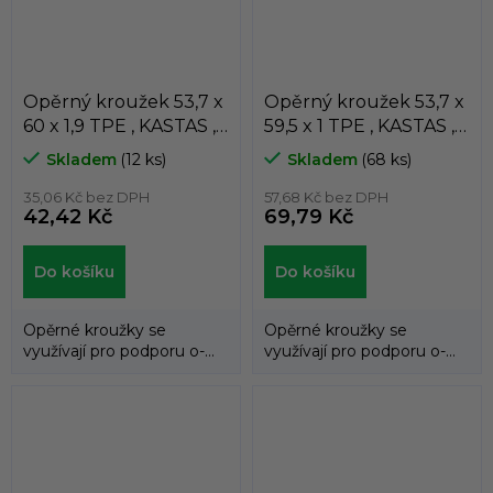
Opěrný kroužek 53,7 x
Opěrný kroužek 53,7 x
60 x 1,9 TPE , KASTAS ,
59,5 x 1 TPE , KASTAS ,
K81-053
K81-053/2
Skladem
(12 ks)
Skladem
(68 ks)
35,06 Kč bez DPH
57,68 Kč bez DPH
42,42 Kč
69,79 Kč
Do košíku
Do košíku
Opěrné kroužky se
Opěrné kroužky se
využívají pro podporu o-
využívají pro podporu o-
kroužků a zabraňují jejich
kroužků a zabraňují jejich
průniku do...
průniku do...