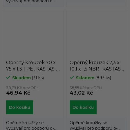
využívají pro podporu o-
kroužků a zabraňují jejich
kroužků a zabraňují jejich
průniku do...
průniku do...
Opěrný kroužek 70 x
Opěrný kroužek 7,3 x
75 x 1,3 TPE , KASTAS ,
10,1 x 1,5 NBR , KASTAS ,
K81-070
K81
Skladem
(31 ks)
Skladem
(893 ks)
38,79 Kč bez DPH
35,55 Kč bez DPH
46,94 Kč
43,02 Kč
Do košíku
Do košíku
Opěrné kroužky se
Opěrné kroužky se
využívají pro podporu o-
využívají pro podporu o-