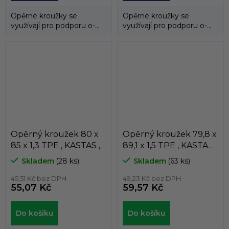
Opěrné kroužky se
Opěrné kroužky se
využívají pro podporu o-
využívají pro podporu o-
kroužků a zabraňují jejich
kroužků a zabraňují jejich
průniku do...
průniku do...
Opěrný kroužek 80 x
Opěrný kroužek 79,8 x
85 x 1,3 TPE , KASTAS ,
89,1 x 1,5 TPE , KASTAS ,
K81-080
K81-079
Skladem
(28 ks)
Skladem
(63 ks)
45,51 Kč bez DPH
49,23 Kč bez DPH
55,07 Kč
59,57 Kč
Do košíku
Do košíku