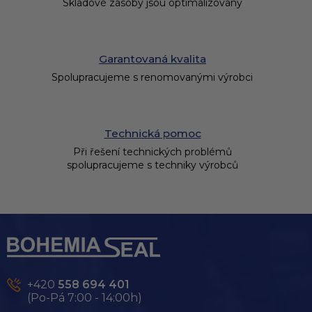
Skladové zásoby jsou optimalizovány
Garantovaná kvalita
Spolupracujeme s renomovanými výrobci
Technická pomoc
Při řešení technických problémů
spolupracujeme s techniky výrobců
Z
á
p
a
t
+420
558 694 401
í
(Po-Pá 7:00 - 14:00h)