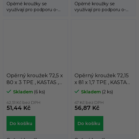
Opěrné kroužky se
Opěrné kroužky se
využívají pro podporu o-
využívají pro podporu o-
kroužků a zabraňují jejich
kroužků a zabraňují jejich
průniku do...
průniku do...
Opěrný kroužek 72,5 x
Opěrný kroužek 72,15
80 x 3 TPE , KASTAS ,
x 81 x 1,7 TPE , KASTAS ,
K81-072/2
K81-072/1
Skladem
(6 ks)
Skladem
(2 ks)
42,51 Kč bez DPH
47 Kč bez DPH
51,44 Kč
56,87 Kč
Do košíku
Do košíku