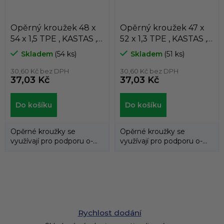
Opěrný kroužek 48 x
Opěrný kroužek 47 x
54 x 1,5 TPE , KASTAS ,
52 x 1,3 TPE , KASTAS ,
K81-048
K81-047
Skladem
(54 ks)
Skladem
(51 ks)
30,60 Kč bez DPH
30,60 Kč bez DPH
37,03 Kč
37,03 Kč
Do košíku
Do košíku
Opěrné kroužky se
Opěrné kroužky se
využívají pro podporu o-
využívají pro podporu o-
kroužků a zabraňují jejich
kroužků a zabraňují jejich
průniku do...
průniku do...
Rychlost dodání