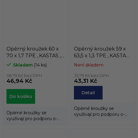
Opěrný kroužek 60 x
Opěrný kroužek 59 x
70 x 1,7 TPE , KASTAS ,
63,5 x 1,3 TPE , KASTAS ,
K81-060/1
K81-059
Skladem
(14 ks)
Není skladem
38,79 Kč bez DPH
35,79 Kč bez DPH
46,94 Kč
43,31 Kč
Detail
Do košíku
Opěrné kroužky se
Opěrné kroužky se
využívají pro podporu o-
využívají pro podporu o-
kroužků a zabraňují jejich
kroužků a zabraňují jejich
průniku do...
průniku do...