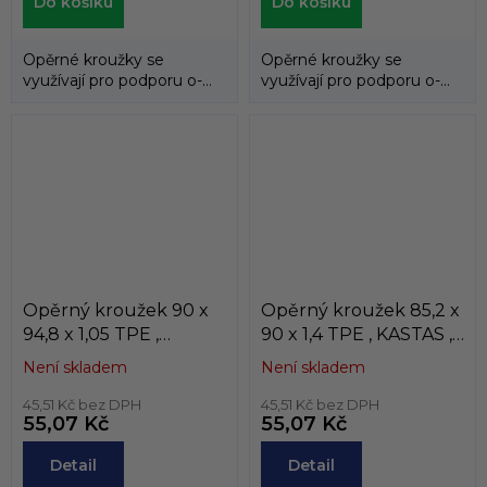
Do košíku
Do košíku
Opěrné kroužky se
Opěrné kroužky se
využívají pro podporu o-
využívají pro podporu o-
kroužků a zabraňují jejich
kroužků a zabraňují jejich
průniku do...
průniku do...
Opěrný kroužek 90 x
Opěrný kroužek 85,2 x
94,8 x 1,05 TPE ,
90 x 1,4 TPE , KASTAS ,
KASTAS , K81-090/3
K81-085/1
Není skladem
Není skladem
45,51 Kč bez DPH
45,51 Kč bez DPH
55,07 Kč
55,07 Kč
Detail
Detail