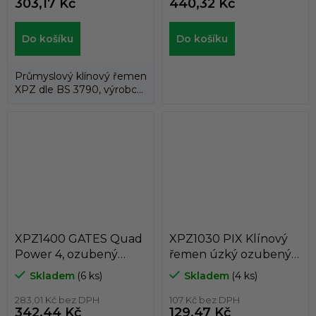
303,17 Kč
440,32 Kč
Do košíku
Do košíku
Průmyslový klínový řemen
XPZ dle BS 3790, výrobce
PIX, značka PIX-X´TRA .
Šířka...
XPZ1400 GATES Quad
XPZ1030 PIX Klínový
Power 4, ozubený
řemen úzký ozubený
klínový řemen XPZ 9,7
XPZ 9,7 x 1030 Lw, 1043
Skladem
(6 ks)
Skladem
(4 ks)
x 1400 Lw, 1413 La
La
283,01 Kč bez DPH
107 Kč bez DPH
342,44 Kč
129,47 Kč