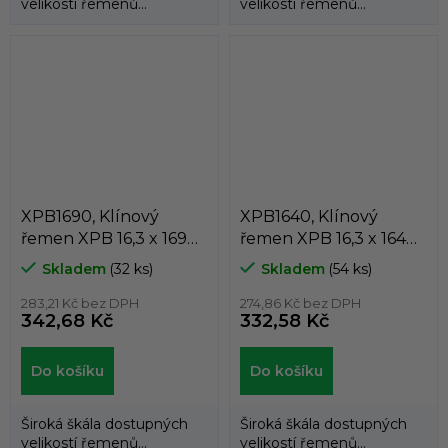
velikostí řemenů
velikostí řemenů
umožňuje použití
umožňuje použití
klínových řemenů
klínových řemenů
DUNLOP™...
DUNLOP™...
XPB1690, Klínový
XPB1640, Klínový
řemen XPB 16,3 x 1690
řemen XPB 16,3 x 1640
Lw, 1712 La, Dunlop
Lw, 1662 La, Dunlop
Skladem
(32 ks)
Skladem
(54 ks)
White Flash
White Flash
283,21 Kč bez DPH
274,86 Kč bez DPH
342,68 Kč
332,58 Kč
Do košíku
Do košíku
Široká škála dostupných
Široká škála dostupných
velikostí řemenů
velikostí řemenů