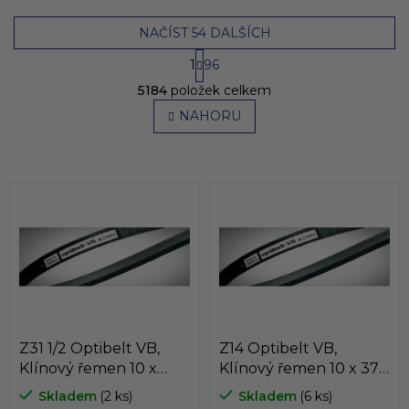
NAČÍST 54 DALŠÍCH
S
1
96
t
O
r
5184
položek celkem
v
á
l
NAHORU
n
á
k
o
d
v
a
á
c
n
í
í
p
r
v
k
y
v
ý
p
Z31 1/2 Optibelt VB,
Z14 Optibelt VB,
i
Klínový řemen 10 x
Klínový řemen 10 x 375
s
800 Li
Li
u
Skladem
(2 ks)
Skladem
(6 ks)