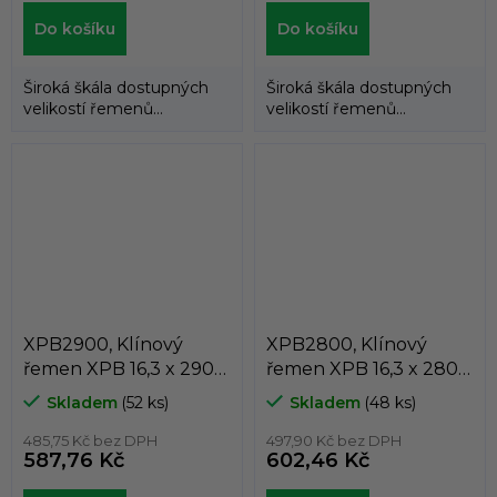
Do košíku
Do košíku
Široká škála dostupných
Široká škála dostupných
velikostí řemenů
velikostí řemenů
umožňuje použití
umožňuje použití
klínových řemenů
klínových řemenů
DUNLOP™...
DUNLOP™...
XPB2900, Klínový
XPB2800, Klínový
řemen XPB 16,3 x 2900
řemen XPB 16,3 x 2800
Lw, 2922 La, Dunlop
Lw, 2822 La, Dunlop
Skladem
(52 ks)
Skladem
(48 ks)
White Flash
White Flash
485,75 Kč bez DPH
497,90 Kč bez DPH
587,76 Kč
602,46 Kč