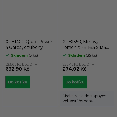
DUNLOP™...
DUNLOP™...
XPB1400 Quad Power
XPB1350, Klínový
4 Gates , ozubený
řemen XPB 16,3 x 1350
klínový řemen XPB 16,3
Lw, 1372 La, Dunlop
Skladem
(3 ks)
Skladem
(35 ks)
x 1400 Lw
White Flash
523,06 Kč bez DPH
226,46 Kč bez DPH
632,90 Kč
274,02 Kč
Do košíku
Do košíku
Široká škála dostupných
velikostí řemenů
umožňuje použití
klínových řemenů
DUNLOP™...