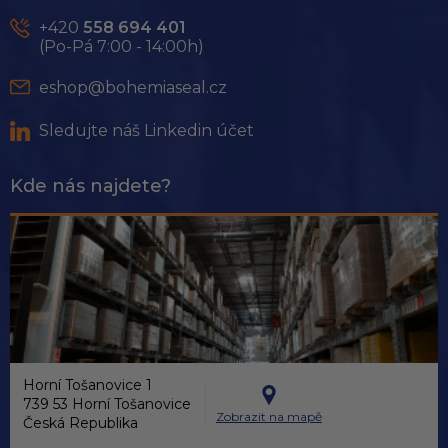
a
t
+420
558 694 401
í
(Po-Pá 7:00 - 14:00h)
eshop@bohemiaseal.cz
Sledujte náš Linkedin účet
Kde nás najdete?
Horní Tošanovice 1
739 53 Horní Tošanovice
Zobrazit na mapě
Česká Republika