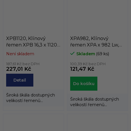
XPB1120, Klínový
XPA982, Klínový
řemen XPB 16,3 x 1120
řemen XPA x 982 Lw,
Lw, 1142 La, Dunlop
1000 La, Dunlop White
Není skladem
Skladem
(69 ks)
White Flash
Flash
187,61 Kč bez DPH
100,39 Kč bez DPH
227,01 Kč
121,47 Kč
Detail
Do košíku
Široká škála dostupných
Široká škála dostupných
velikostí řemenů
velikostí řemenů
umožňuje použití
umožňuje použití
klínových řemenů
klínových řemenů
DUNLOP™...
DUNLOP™...