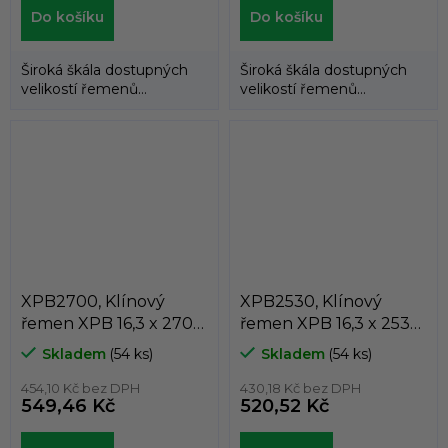
Do košíku
Do košíku
Široká škála dostupných
Široká škála dostupných
velikostí řemenů
velikostí řemenů
umožňuje použití
umožňuje použití
klínových řemenů
klínových řemenů
DUNLOP™...
DUNLOP™...
XPB2700, Klínový
XPB2530, Klínový
řemen XPB 16,3 x 2700
řemen XPB 16,3 x 2530
Lw, 2722 La, Dunlop
Lw, 2552 La, Dunlop
Skladem
(54 ks)
Skladem
(54 ks)
White Flash
White Flash
454,10 Kč bez DPH
430,18 Kč bez DPH
549,46 Kč
520,52 Kč