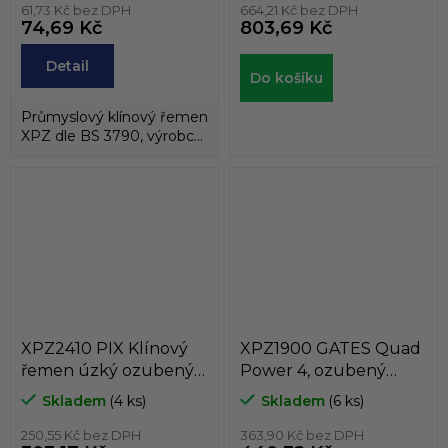
61,73 Kč bez DPH
664,21 Kč bez DPH
74,69 Kč
803,69 Kč
Detail
Do košíku
Průmyslový klínový řemen
XPZ dle BS 3790, výrobce
PIX, značka PIX-X´TRA .
Šířka...
XPZ2410 PIX Klínový
XPZ1900 GATES Quad
řemen úzký ozubený
Power 4, ozubený
XPZ 9,7 x 2410 Lw, 2423
klínový řemen XPZ 9,7
Skladem
(4 ks)
Skladem
(6 ks)
La
x 1900 Lw, 1913 La
250,55 Kč bez DPH
363,90 Kč bez DPH