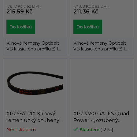
178,17 Kč bez DPH
174,68 Kč bez DPH
215,59 Kč
211,36 Kč
Do košíku
Do košíku
Klínové řemeny Optibelt
Klínové řemeny Optibelt
VB klasického profilu Z 10
VB klasického profilu Z 10
dle DIN 2215 mají rozměr
dle DIN 2215 mají rozměr
klínu:...
klínu:...
XPZ587 PIX Klínový
XPZ3350 GATES Quad
řemen úzký ozubený
Power 4, ozubený
XPZ 9,7 x 587 Lw, 600
klínový řemen XPZ 9,7
Není skladem
Skladem
(12 ks)
La
x 3350 Lw, 3363 La