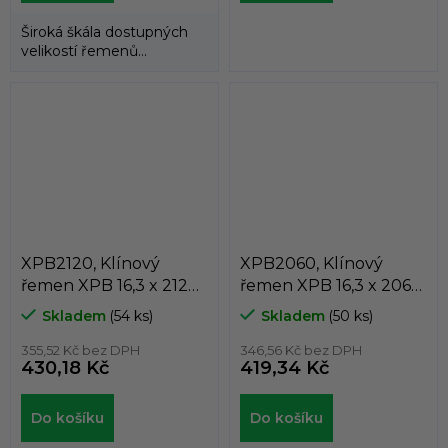
Široká škála dostupných
velikostí řemenů
umožňuje použití
klínových řemenů
DUNLOP™...
XPB2120, Klínový
XPB2060, Klínový
řemen XPB 16,3 x 2120
řemen XPB 16,3 x 2060
Lw, 2142 La, Dunlop
Lw, 2082 La, Dunlop
Skladem
(54 ks)
Skladem
(50 ks)
White Flash
White Flash
355,52 Kč bez DPH
346,56 Kč bez DPH
430,18 Kč
419,34 Kč
Do košíku
Do košíku