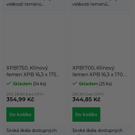
velikostí řemenů
velikostí řemenů
umožňuje použití
umožňuje použití
klínových řemenů
klínových řemenů
DUNLOP™...
DUNLOP™...
XPB1750, Klínový
XPB1700, Klínový
řemen XPB 16,3 x 1750
řemen XPB 16,3 x 1700
Lw, 1772 La, Dunlop
Lw, 1722 La, Dunlop
Skladem
(54 ks)
Skladem
(25 ks)
White Flash
White Flash
293,38 Kč bez DPH
285 Kč bez DPH
354,99 Kč
344,85 Kč
Do košíku
Do košíku
Široká škála dostupných
Široká škála dostupných