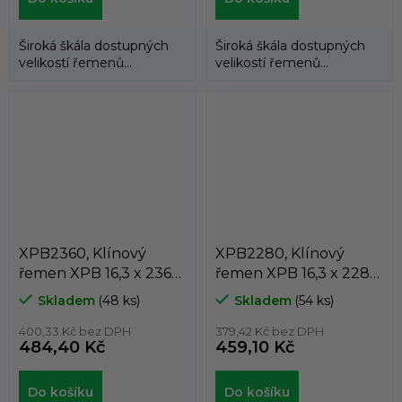
Široká škála dostupných
Široká škála dostupných
velikostí řemenů
velikostí řemenů
umožňuje použití
umožňuje použití
klínových řemenů
klínových řemenů
DUNLOP™...
DUNLOP™...
XPB2360, Klínový
XPB2280, Klínový
řemen XPB 16,3 x 2360
řemen XPB 16,3 x 2280
Lw, 2382 La, Dunlop
Lw, 2302 La, Dunlop
Skladem
(48 ks)
Skladem
(54 ks)
White Flash
White Flash
400,33 Kč bez DPH
379,42 Kč bez DPH
484,40 Kč
459,10 Kč
Do košíku
Do košíku