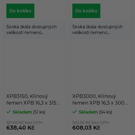
Do košíku
Do košíku
Široká škála dostupných
Široká škála dostupných
velikostí řemenů
velikostí řemenů
umožňuje použití
umožňuje použití
klínových řemenů
klínových řemenů
DUNLOP™...
DUNLOP™...
XPB3150, Klínový
XPB3000, Klínový
řemen XPB 16,3 x 3150
řemen XPB 16,3 x 3000
Lw, 3172 La, Dunlop
Lw, 3022 La, Dunlop
Skladem
(51 ks)
Skladem
(54 ks)
White Flash
White Flash
527,60 Kč bez DPH
502,50 Kč bez DPH
638,40 Kč
608,03 Kč