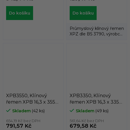
Do košíku
Do košíku
Průmyslový klínový řemen
XPZ dle BS 3790, výrobce
PIX, značka PIX-X´TRA .
Šířka...
XPB3550, Klínový
XPB3350, Klínový
řemen XPB 16,3 x 3550
řemen XPB 16,3 x 3350
Lw, 3572 La, Dunlop
Lw, 3372 La, Dunlop
Skladem
(42 ks)
Skladem
(49 ks)
White Flash
White Flash
654,19 Kč bez DPH
561,64 Kč bez DPH
791,57 Kč
679,58 Kč