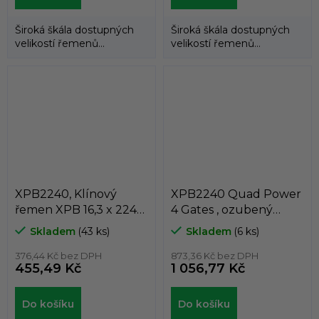
Široká škála dostupných
Široká škála dostupných
velikostí řemenů
velikostí řemenů
umožňuje použití
umožňuje použití
klínových řemenů
klínových řemenů
DUNLOP™...
DUNLOP™...
XPB2240, Klínový
XPB2240 Quad Power
řemen XPB 16,3 x 2240
4 Gates , ozubený
Lw, 2262 La, Dunlop
klínový řemen XPB 16,3
Skladem
(43 ks)
Skladem
(6 ks)
White Flash
x 2240 Lw
376,44 Kč bez DPH
873,36 Kč bez DPH
455,49 Kč
1 056,77 Kč
Do košíku
Do košíku