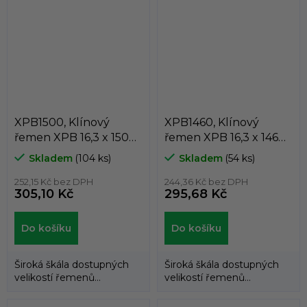
klínových řemenů
klínových řemenů
DUNLOP™...
DUNLOP™...
XPB1500, Klínový
XPB1460, Klínový
řemen XPB 16,3 x 1500
řemen XPB 16,3 x 1460
Lw, 1522 La, Dunlop
Lw, 1482 La, Dunlop
Skladem
(104 ks)
Skladem
(54 ks)
White Flash
White Flash
252,15 Kč bez DPH
244,36 Kč bez DPH
305,10 Kč
295,68 Kč
Do košíku
Do košíku
Široká škála dostupných
Široká škála dostupných
velikostí řemenů
velikostí řemenů
umožňuje použití
umožňuje použití
klínových řemenů
klínových řemenů