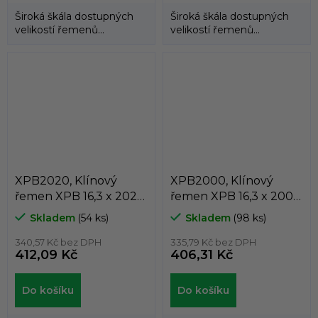
Široká škála dostupných
Široká škála dostupných
velikostí řemenů
velikostí řemenů
umožňuje použití
umožňuje použití
klínových řemenů
klínových řemenů
DUNLOP™...
DUNLOP™...
XPB2020, Klínový
XPB2000, Klínový
řemen XPB 16,3 x 2020
řemen XPB 16,3 x 2000
Lw, 2042 La, Dunlop
Lw, 2022 La, Dunlop
Skladem
(54 ks)
Skladem
(98 ks)
White Flash
White Flash
340,57 Kč bez DPH
335,79 Kč bez DPH
412,09 Kč
406,31 Kč
Do košíku
Do košíku