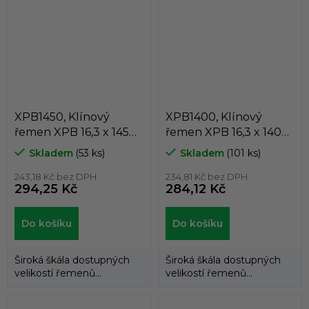
DUNLOP™...
DUNLOP™...
XPB1450, Klínový
XPB1400, Klínový
řemen XPB 16,3 x 1450
řemen XPB 16,3 x 1400
Lw, 1472 La, Dunlop
Lw, 1422 La, Dunlop
Skladem
(53 ks)
Skladem
(101 ks)
White Flash
White Flash
243,18 Kč bez DPH
234,81 Kč bez DPH
294,25 Kč
284,12 Kč
Do košíku
Do košíku
Široká škála dostupných
Široká škála dostupných
velikostí řemenů
velikostí řemenů
umožňuje použití
umožňuje použití
klínových řemenů
klínových řemenů