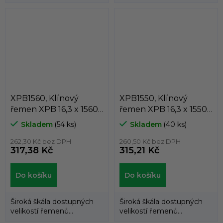
umožňuje použití
umožňuje použití
klínových řemenů
klínových řemenů
DUNLOP™...
DUNLOP™...
XPB1560, Klínový
XPB1550, Klínový
řemen XPB 16,3 x 1560
řemen XPB 16,3 x 1550
Lw, 1582 La, Dunlop
Lw, 1572 La, Dunlop
Skladem
(54 ks)
Skladem
(40 ks)
White Flash
White Flash
262,30 Kč bez DPH
260,50 Kč bez DPH
317,38 Kč
315,21 Kč
Do košíku
Do košíku
Široká škála dostupných
Široká škála dostupných
velikostí řemenů
velikostí řemenů
umožňuje použití
umožňuje použití