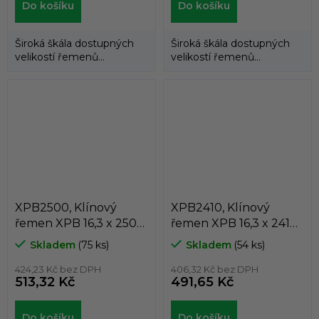
Do košíku
Do košíku
Široká škála dostupných
Široká škála dostupných
velikostí řemenů
velikostí řemenů
umožňuje použití
umožňuje použití
klínových řemenů
klínových řemenů
DUNLOP™...
DUNLOP™...
XPB2500, Klínový
XPB2410, Klínový
řemen XPB 16,3 x 2500
řemen XPB 16,3 x 2410
Lw, 2522 La, Dunlop
Lw, 2432 La, Dunlop
Skladem
(75 ks)
Skladem
(54 ks)
White Flash
White Flash
424,23 Kč bez DPH
406,32 Kč bez DPH
513,32 Kč
491,65 Kč
Do košíku
Do košíku