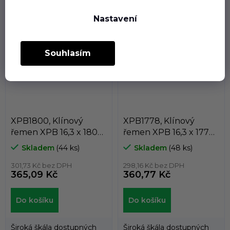
Široká škála dostupných
Široká škála dostupných
velikostí řemenů
velikostí řemenů
Nastavení
umožňuje použití
umožňuje použití
klínových řemenů
klínových řemenů
DUNLOP™...
DUNLOP™...
Souhlasím
XPB1800, Klínový
XPB1778, Klínový
řemen XPB 16,3 x 1800
řemen XPB 16,3 x 1778
Lw, 1822 La, Dunlop
Lw, 1800 La, Dunlop
Skladem
(44 ks)
Skladem
(48 ks)
White Flash
White Flash
301,73 Kč bez DPH
298,16 Kč bez DPH
365,09 Kč
360,77 Kč
Do košíku
Do košíku
Široká škála dostupných
Široká škála dostupných