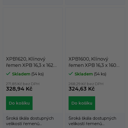
umožňuje použití
umožňuje použití
klínových řemenů
klínových řemenů
DUNLOP™...
DUNLOP™...
XPB1620, Klínový
XPB1600, Klínový
řemen XPB 16,3 x 1620
řemen XPB 16,3 x 1600
Lw, 1642 La, Dunlop
Lw, 1622 La, Dunlop
Skladem
(54 ks)
Skladem
(54 ks)
White Flash
White Flash
271,85 Kč bez DPH
268,29 Kč bez DPH
328,94 Kč
324,63 Kč
Do košíku
Do košíku
Široká škála dostupných
Široká škála dostupných
velikostí řemenů
velikostí řemenů