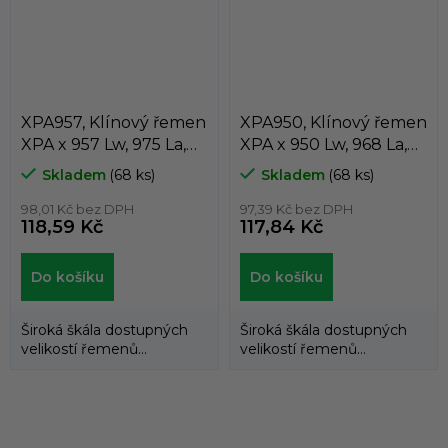
XPA957, Klínový řemen
XPA950, Klínový řemen
XPA x 957 Lw, 975 La,
XPA x 950 Lw, 968 La,
Dunlop White Flash
Dunlop White Flash
Skladem
(68 ks)
Skladem
(68 ks)
98,01 Kč bez DPH
97,39 Kč bez DPH
118,59 Kč
117,84 Kč
Do košíku
Do košíku
Široká škála dostupných
Široká škála dostupných
velikostí řemenů
velikostí řemenů
umožňuje použití
umožňuje použití
klínových řemenů
klínových řemenů
DUNLOP™...
DUNLOP™...