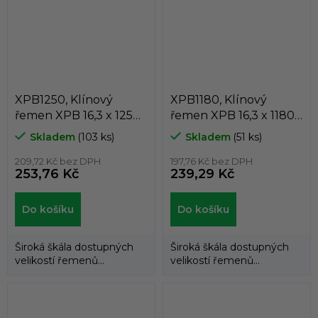
XPB1250, Klínový
XPB1180, Klínový
řemen XPB 16,3 x 1250
řemen XPB 16,3 x 1180
Lw, 1272 La, Dunlop
Lw, 1202 La, Dunlop
Skladem
(103 ks)
Skladem
(51 ks)
White Flash
White Flash
209,72 Kč bez DPH
197,76 Kč bez DPH
253,76 Kč
239,29 Kč
Do košíku
Do košíku
Široká škála dostupných
Široká škála dostupných
velikostí řemenů
velikostí řemenů
umožňuje použití
umožňuje použití
klínových řemenů
klínových řemenů
DUNLOP™...
DUNLOP™...