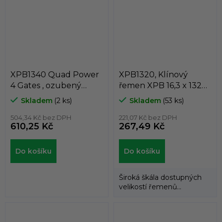
XPB1340 Quad Power
XPB1320, Klínový
4 Gates , ozubený
řemen XPB 16,3 x 1320
klínový řemen XPB 16,3
Lw, 1342 La, Dunlop
Skladem
(2 ks)
Skladem
(53 ks)
x 1340 Lw
White Flash
504,34 Kč bez DPH
221,07 Kč bez DPH
610,25 Kč
267,49 Kč
Do košíku
Do košíku
Široká škála dostupných
velikostí řemenů
umožňuje použití
klínových řemenů
DUNLOP™...