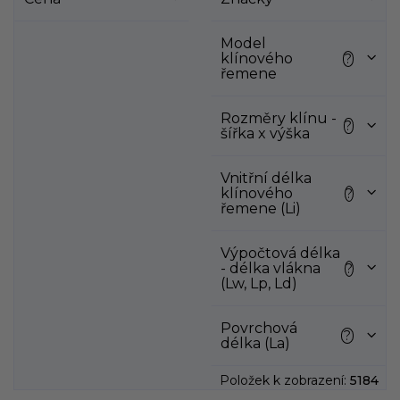
i
s
p
Model
klínového
?
r
řemene
o
d
Rozměry klínu -
u
?
šířka x výška
k
t
Vnitřní délka
ů
klínového
?
řemene (Li)
Výpočtová délka
- délka vlákna
?
(Lw, Lp, Ld)
Povrchová
?
délka (La)
Položek k zobrazení:
5184