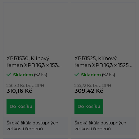
klínových řemenů
klínových řemenů
DUNLOP™...
DUNLOP™...
XPB1530, Klínový
XPB1525, Klínový
řemen XPB 16,3 x 1530
řemen XPB 16,3 x 1525
Lw, 1552 La, Dunlop
Lw, 1547 La, Dunlop
Skladem
(52 ks)
Skladem
(52 ks)
White Flash
White Flash
256,33 Kč bez DPH
255,72 Kč bez DPH
310,16 Kč
309,42 Kč
Do košíku
Do košíku
Široká škála dostupných
Široká škála dostupných
velikostí řemenů
velikostí řemenů
umožňuje použití
umožňuje použití