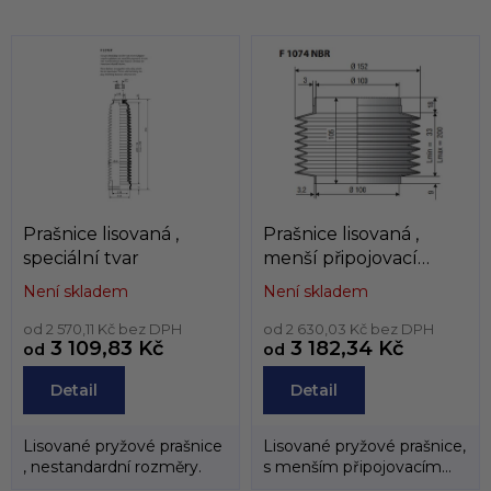
l
d
á
u
d
k
a
t
c
ů
í
p
r
v
k
y
Prašnice lisovaná ,
Prašnice lisovaná ,
v
speciální tvar
menší připojovací
ý
průměr od 100mm
p
Není skladem
Není skladem
i
s
od 2 570,11 Kč bez DPH
od 2 630,03 Kč bez DPH
3 109,83 Kč
3 182,34 Kč
u
od
od
Detail
Detail
Lisované pryžové prašnice
Lisované pryžové prašnice,
, nestandardní rozměry.
s menším připojovacím
průměrem než 19mm. L1 -