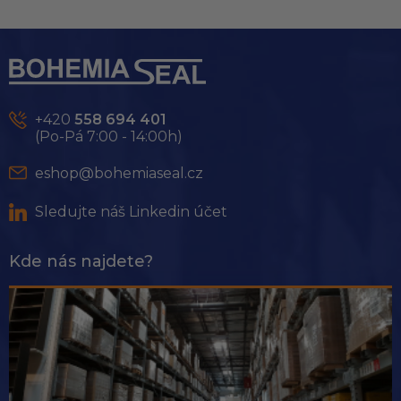
Z
á
p
a
t
+420
558 694 401
í
(Po-Pá 7:00 - 14:00h)
eshop@bohemiaseal.cz
Sledujte náš Linkedin účet
Kde nás najdete?