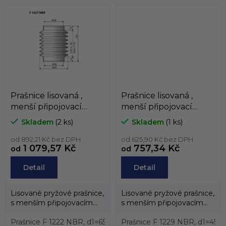
menší...
Prašnice lisovaná ,
Prašnice lisovaná ,
menší připojovací
menší připojovací
průměr od 60mm do
průměr od 40mm do
Skladem
(2 ks)
Skladem
(1 ks)
99mm
59mm
od 892,21 Kč bez DPH
od 625,90 Kč bez DPH
1 079,57 Kč
757,34 Kč
od
od
Detail
Detail
Lisované pryžové prašnice,
Lisované pryžové prašnice,
s menším připojovacím
s menším připojovacím
průměrem než 19mm. L1 -
průměrem než 19mm. L1 -
menší...
Prašnice F 1222 NBR, d1=65;d2=65;délka=200;a=15;b=15;Lmin
menší...
Prašnice F 1229 NBR, d1=45;d