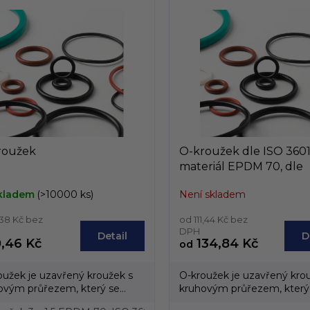
á
d
a
c
í
p
r
v
k
y
v
ý
roužek
O-kroužek dle ISO 3601
p
materiál EPDM 70, dle
i
vniřního průměru, od
s
kladem
(>10000 ks)
Není skladem
u
38 Kč bez
od 111,44 Kč bez
DPH
Detail
D
,46 Kč
134,84 Kč
od
oužek je uzavřený kroužek s
O-kroužek je uzavřený kro
ovým průřezem, který se
kruhovým průřezem, který
í převážně z...
vyrábí převážně z...