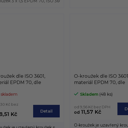
oužek 3 x 1,5 EPDM 70, ISO 3601
O-kroužek 6 x 1,5 EPDM 70, 
oužek dle ISO 3601,
O-kroužek dle ISO 3601
riál EPDM 70, dle
materiál EPDM 70, dle
řního průměru, od 150mm
vniřního průměru, od
 skladem
Skladem
(48 ks)
249,8mm
do 149,6mm
,30 Kč bez
od 9,56 Kč bez DPH
D
Detail
11,57 Kč
od
8,51 Kč
O-kroužek je uzavřený kro
oužek je uzavřený kroužek s