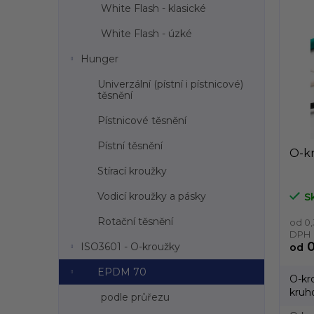
White Flash - klasické
s
l
p
White Flash - úzké
r
o
Hunger
d
Univerzální (pístní i pístnicové)
u
těsnění
k
t
Pístnicové těsnění
ů
Pístní těsnění
O-k
Stírací kroužky
Vodicí kroužky a pásky
S
Rotační těsnění
od 0,
DPH
0
ISO3601 - O-kroužky
od
EPDM 70
O-kr
kruh
podle průřezu
vyráb