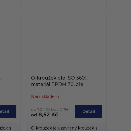
ISO 3601
O-kroužek 10 x 1,5 EPDM 70 , ISO 3601
O-kroužek 2
,
O-kroužek dle ISO 3601,
materiál EPDM 70, dle
 100mm
vniřního průměru, od 75mm
Není skladem
do 99,6mm
od 7,04 Kč bez DPH
etail
Detail
8,52 Kč
od
užek s
O-kroužek je uzavřený kroužek s