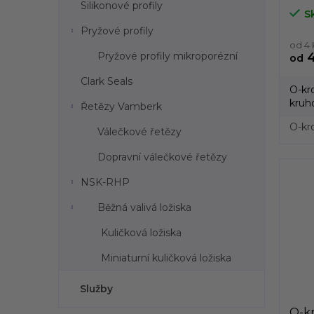
průř
Silikonové profily
S
5,7
Pryžové profily
od 4
Pryžové profily mikroporézní
4
od
Clark Seals
O-kr
kruh
Řetězy Vamberk
vyráb
O-kr
Válečkové řetězy
Dopravní válečkové řetězy
NSK-RHP
Běžná valivá ložiska
Kuličková ložiska
Miniaturní kuličková ložiska
Služby
O-kr