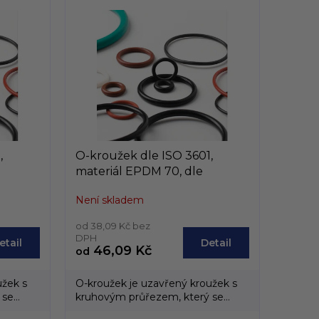
,
O-kroužek dle ISO 3601,
materiál EPDM 70, dle
 400mm
vniřního průměru, od 250mm
Není skladem
do 399,6mm
od 38,09 Kč bez
DPH
etail
Detail
46,09 Kč
od
užek s
O-kroužek je uzavřený kroužek s
 se
kruhovým průřezem, který se
vyrábí převážně z...