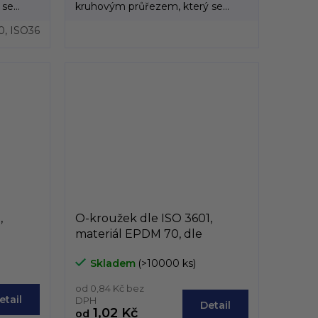
 se
kruhovým průřezem, který se
vyrábí převážně z...
0, ISO3601
,
O-kroužek dle ISO 3601,
materiál EPDM 70, dle
 30mm
vniřního průměru, od 15mm
Skladem
(>10000 ks)
do 29,87mm
od 0,84 Kč bez
etail
DPH
Detail
1,02 Kč
od