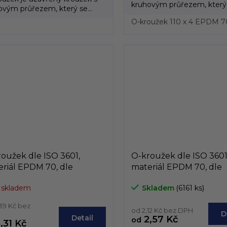
kruhovým průřezem, který
ovým průřezem, který se
vyrábí převážně z...
í převážně z...
O-kroužek 110 x 4 EPDM 7
oužek dle ISO 3601,
O-kroužek dle ISO 3601
riál EPDM 70, dle
materiál EPDM 70, dle
řního průměru, od 50mm
vniřního průměru, od
 skladem
Skladem
(6161 ks)
74,8mm
do 49,8mm
39 Kč bez
od 2,12 Kč bez DPH
D
Detail
2,57 Kč
od
,31 Kč