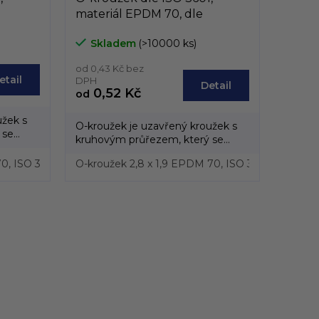
materiál EPDM 70, dle
5mm do
průřezu, průřez od 1,9mm do
Skladem
(>10000 ks)
2,46mm
od 0,43 Kč bez
etail
DPH
Detail
0,52 Kč
od
užek s
O-kroužek je uzavřený kroužek s
 se
kruhovým průřezem, který se
vyrábí převážně z...
0, ISO 3601
O-kroužek 3,63 x 2,62 EPDM 70, ISO 3601
O-kroužek 2,8 x 1,9 EPDM 70, ISO 3601
O-krou
O-kro