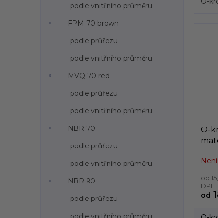
O-kr
podle vnitřního průměru
FPM 70 brown
podle průřezu
podle vnitřního průměru
MVQ 70 red
podle průřezu
podle vnitřního průměru
NBR 70
O-kr
mate
podle průřezu
vni
Není
do 
podle vnitřního průměru
od 15
NBR 90
DPH
1
od
podle průřezu
podle vnitřního průměru
O-kr