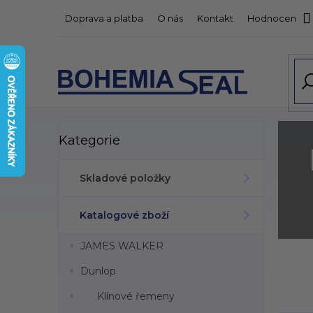
Přejít
Doprava a platba
O nás
Kontakt
Hodnocení o
na
obsah
P
Přeskočit
Kategorie
kategorie
o
s
t
Skladové položky
r
a
Katalogové zboží
n
n
JAMES WALKER
í
V
p
Dunlop
ý
a
p
n
Klínové řemeny
i
e