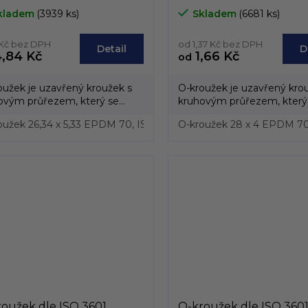
ezu, průřez od 5,3mm do
průřezu, průřez od 4m
kladem
(3939 ks)
Skladem
(6681 ks)
mm
5mm
 Kč bez DPH
od 1,37 Kč bez DPH
Detail
D
,84 Kč
1,66 Kč
od
oužek je uzavřený kroužek s
O-kroužek je uzavřený kro
ovým průřezem, který se
kruhovým průřezem, který
í převážně z...
vyrábí převážně z...
oužek 26,34 x 5,33 EPDM 70, ISO 3601
O-kroužek 28 x 4 EPDM 70
O-kroužek 27,94 x 5,33
oužek dle ISO 3601,
O-kroužek dle ISO 3601