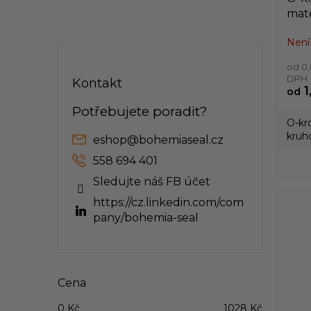
mate
prů
Není
3,3
od 0,
DPH
Kontakt
1
od
O-kr
kruh
eshop
@
bohemiaseal.cz
vyráb
558 694 401
Sledujte náš FB účet
https://cz.linkedin.com/com
pany/bohemia-seal
Cena
0
Kč
1028
Kč