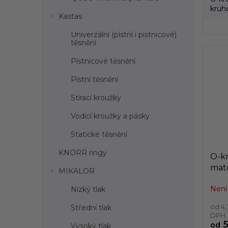
kruh
Kastas
vyráb
Univerzální (pístní i pístnicové)
těsnění
Pístnicové těsnění
Pístní těsnění
Stírací kroužky
Vodicí kroužky a pásky
Statické těsnění
KNORR ringy
O-kr
mate
MIKALOR
vni
Není
Nízký tlak
do 
od 4,
Střední tlak
DPH
5
od
Vysoký tlak