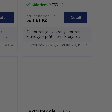
m do
průřezu, průřez od 3,5mm do
Skladem
(4735 ks)
3,8mm
od 1,33 Kč bez DPH
etail
Detail
1,61 Kč
od
užek s
O-kroužek je uzavřený kroužek s
 se
kruhovým průřezem, který se
vyrábí převážně z...
, ISO 3601
 EPDM 70, ISO 3601
O-kroužek 110 x 4 EPDM 70, ISO 3601
O-kroužek 22 x 3,5 EPDM 70, ISO 3601
O-kroužek
O-krouž
,
O-kroužek dle ISO 3601,