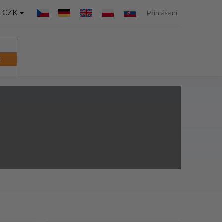
CZK
Přihlášení
t
NÁKUPNÍ
KOŠÍK
í a navíc nenaročné na prostor. Výběr