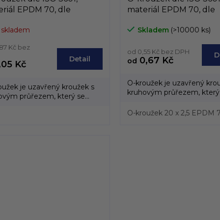
riál EPDM 70, dle
materiál EPDM 70, dle
řezu, průřez od 3mm do
průřezu, průřez od 2,
 skladem
Skladem
(>10000 ks)
mm
2,95mm
87 Kč bez
od 0,55 Kč bez DPH
D
Detail
0,67 Kč
od
,05 Kč
O-kroužek je uzavřený kro
oužek je uzavřený kroužek s
kruhovým průřezem, který
ovým průřezem, který se
vyrábí převážně z...
í převážně z...
O-kroužek 20 x 2,5 EPDM 7