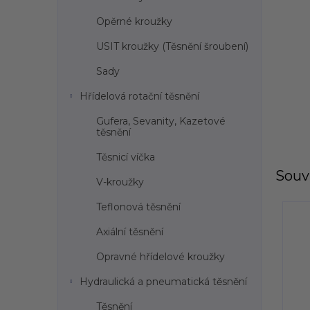
l
Opěrné kroužky
USIT kroužky (Těsnění šroubení)
Sady
Hřídelová rotační těsnění
Gufera, Sevanity, Kazetové
těsnění
Těsnicí víčka
Souvi
V-kroužky
Teflonová těsnění
Axiální těsnění
Opravné hřídelové kroužky
Hydraulická a pneumatická těsnění
Těsnění