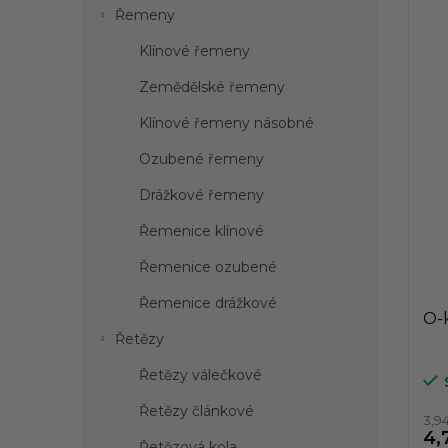
Řemeny
Klínové řemeny
Zemědělské řemeny
Klínové řemeny násobné
Ozubené řemeny
Drážkové řemeny
Řemenice klínové
Řemenice ozubené
Řemenice drážkové
O-k
Řetězy
Řetězy válečkové
Řetězy článkové
3,9
4,
Řetězová kola