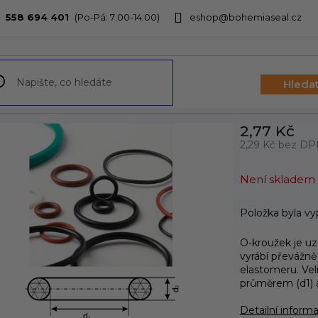
558 694 401
eshop@bohemiaseal.cz
bchodu
Hleda
2,77 Kč
2,29 Kč bez D
Měrná
cena:
Není skladem
Položka byla v
O-kroužek je u
vyrábí převážně
elastomeru. Vel
průměrem (d1) 
Detailní inform