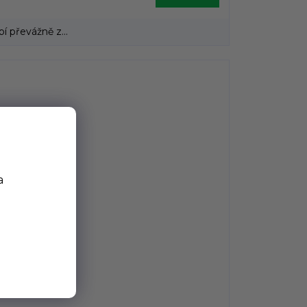
 převážně z...
a