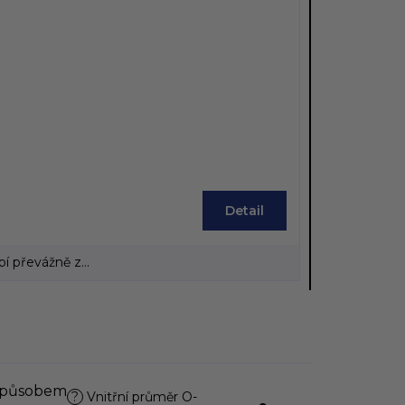
Detail
 převážně z...
působem
?
Vnitřní průměr O-