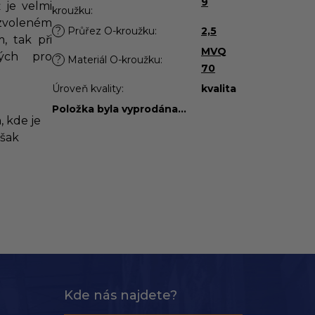
9
 je velmi
kroužku
:
zvoleném
?
Průřez O-kroužku
:
2,5
, tak při
MVQ
ých pro
?
Materiál O-kroužku
:
70
Úroveň kvality
:
kvalita
Položka byla vyprodána…
, kde je
však
Kde nás najdete?