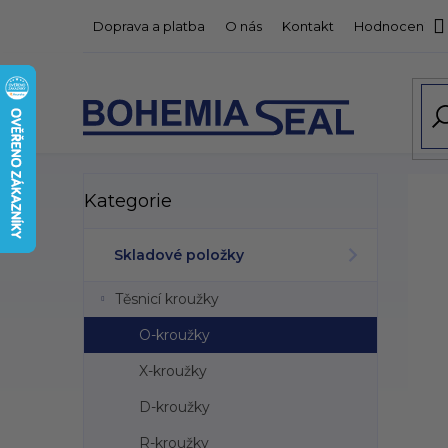
Přejít
Doprava a platba
O nás
Kontakt
Hodnocení o
na
obsah
P
Přeskočit
Kategorie
kategorie
o
s
t
Skladové položky
r
a
Těsnicí kroužky
n
n
O-kroužky
í
X-kroužky
p
a
D-kroužky
n
R-kroužky
e