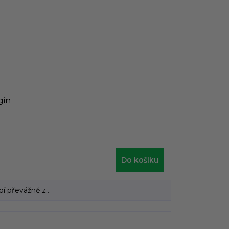
gin
Do košíku
 převážně z...