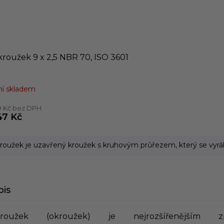
roužek 9 x 2,5 NBR 70, ISO 3601
í skladem
9 Kč bez DPH
47 Kč
roužek je uzavřený kroužek s kruhovým průřezem, který se vyrábí
pis
kroužek (okroužek) je nejrozšířenějším z