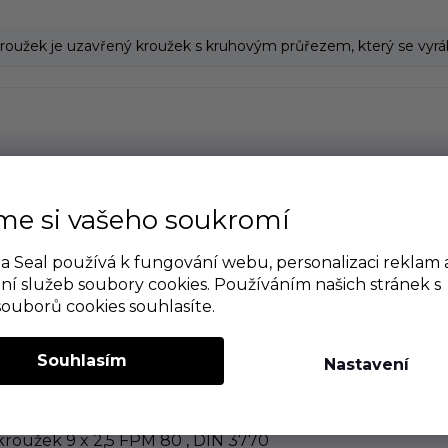
roužek je uzavřený kroužek s kruhovým průřezem, který se vyrábí
me si vašeho soukromí
 Seal používá k fungování webu, personalizaci reklam 
ní služeb soubory cookies. Používáním našich stránek s
souborů cookies souhlasíte.
Souhlasím
Nastavení
kroužek 9 x 2,5 FPM 80 , DIN 3770