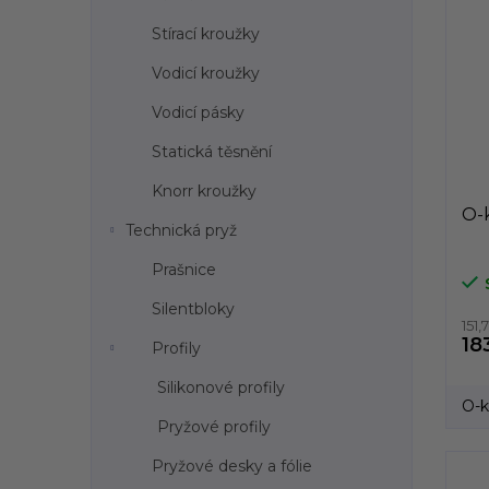
Stírací kroužky
Vodicí kroužky
Vodicí pásky
Statická těsnění
Knorr kroužky
O-
Technická pryž
Prašnice
Silentbloky
151
18
Profily
Silikonové profily
O-k
Pryžové profily
Pryžové desky a fólie