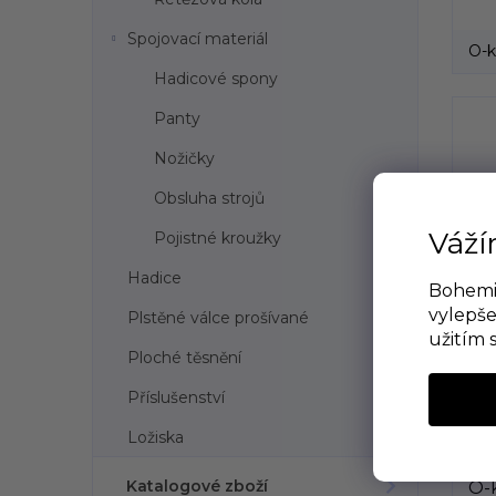
Spojovací materiál
O-k
Hadicové spony
Panty
Nožičky
Obsluha strojů
Váží
Pojistné kroužky
Hadice
Bohemia
vylepše
Plstěné válce prošívané
užitím 
Ploché těsnění
Příslušenství
Ložiska
Katalogové zboží
O-