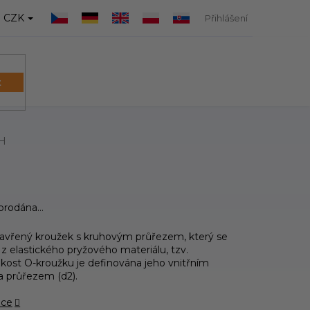
CZK
Přihlášení
t
NÁKUPNÍ
KOŠÍK
PH
yprodána…
zavřený kroužek s kruhovým průřezem, který se
 z elastického pryžového materiálu, tzv.
ikost O-kroužku je definována jeho vnitřním
a průřezem (d2).
ace