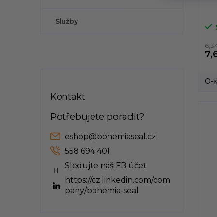
Služby
6,3
7,
O-k
Kontakt
eshop
@
bohemiaseal.cz
558 694 401
Sledujte náš FB účet
https://cz.linkedin.com/com
pany/bohemia-seal