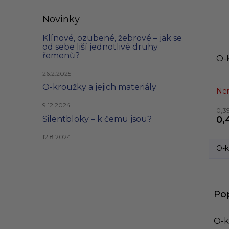
Novinky
Klínové, ozubené, žebrové – jak se
od sebe liší jednotlivé druhy
řemenů?
O-k
26.2.2025
O-kroužky a jejich materiály
Nen
9.12.2024
0,3
Silentbloky – k čemu jsou?
0,
12.8.2024
O-k
Po
O-