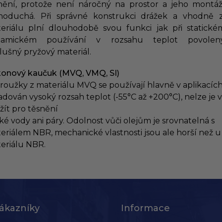
nění, protože není náročný na prostor a jeho montáž
noduchá. Při správné konstrukci drážek a vhodně 
eriálu plní dlouhodobě svou funkci jak při statickém
namickém používání v rozsahu teplot povolen
slušný pryžový materiál.
ikonový kaučuk (MVQ, VMQ, SI)
roužky z materiálu MVQ se používají hlavně v aplikacích
adován vysoký rozsah teplot (-55°C až +200°C), nelze je 
žít pro těsnění
ké vody ani páry. Odolnost vůči olejům je srovnatelná s
eriálem NBR, mechanické vlastnosti jsou ale horší než u
eriálu NBR.
ákazníky
Informace