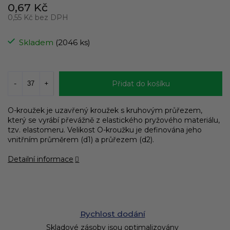
0,67 Kč
0,55 Kč bez DPH
Měrná
cena:
Skladem
(2046 ks)
Přidat do košíku
O-kroužek je uzavřený kroužek s kruhovým průřezem,
který se vyrábí převážně z elastického pryžového materiálu,
tzv. elastomeru. Velikost O-kroužku je definována jeho
vnitřním průměrem (d1) a průřezem (d2).
Detailní informace
Rychlost dodání
Skladové zásoby jsou optimalizovány