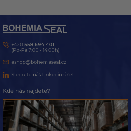
Z
á
p
a
t
+420
558 694 401
í
(Po-Pá 7:00 - 14:00h)
eshop@bohemiaseal.cz
Sledujte náš Linkedin účet
Kde nás najdete?