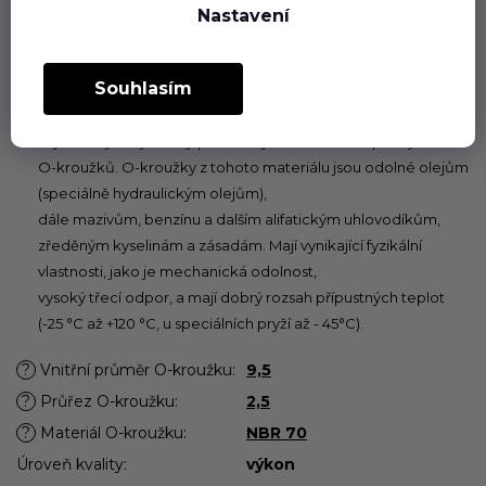
Nastavení
zvoleném materiálu plní dlouhodobě svou funkci jak při
statickém, tak při dynamickém používání v rozsahu teplot
povolených pro příslušný pryžový materiál.
Souhlasím
Butadien-akrylonitrilový kaučuk (NBR)
Pryž NBR je nejběžněji používaným materiálem pro výrobu
O-kroužků. O-kroužky z tohoto materiálu jsou odolné olejům
(speciálně hydraulickým olejům),
dále mazivům, benzínu a dalším alifatickým uhlovodíkům,
zředěným kyselinám a zásadám. Mají vynikající fyzikální
vlastnosti, jako je mechanická odolnost,
vysoký třecí odpor, a mají dobrý rozsah přípustných teplot
(-25 °C až +120 °C, u speciálních pryží až - 45°C).
?
Vnitřní průměr O-kroužku
:
9,5
?
Průřez O-kroužku
:
2,5
?
Materiál O-kroužku
:
NBR 70
Úroveň kvality
:
výkon