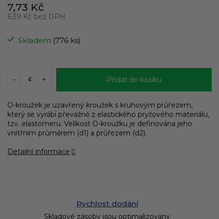
7,73 Kč
6,39 Kč bez DPH
Měrná
cena:
Skladem
(776 ks)
Přidat do košíku
O-kroužek je uzavřený kroužek s kruhovým průřezem,
který se vyrábí převážně z elastického pryžového materiálu,
tzv. elastomeru. Velikost O-kroužku je definována jeho
vnitřním průměrem (d1) a průřezem (d2).
Detailní informace
Rychlost dodání
Skladové zásoby jsou optimalizovány