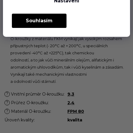
Nastavení
zvoleném materiálu plní dlouhodobě svou funkci jak při
statickém, tak při dynamickém používání v rozsahu teplot
povolených pro příslušný pryžový materiál.
Souhlasím
Fluorkaučuk (FPM, FKM)
O-kroužky z materiálu FKM vynikají jak vysokým rozsahem
přípustných teplot (- 20°C až + 200°C, u speciálních
provedení -40°C až +225°C), tak chemickou
odolností, a to jak vůči minerálním olejům, alifatickým i
aromatickým uhlovodíkům, tak i vůči kyselinám a zásadám.
Vynikají také mechanickými vlastnostmi
a odolností vůči stárnutí.
?
Vnitřní průměr O-kroužku
:
9,3
?
Průřez O-kroužku
:
2,4
?
Materiál O-kroužku
:
FPM 80
Úroveň kvality
:
kvalita