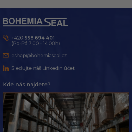
Z
á
p
a
t
+420
558 694 401
í
(Po-Pá 7:00 - 14:00h)
eshop@bohemiaseal.cz
Sledujte náš Linkedin účet
Kde nás najdete?