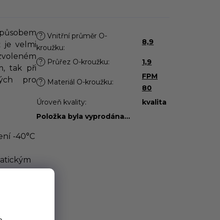
působem
?
Vnitřní průměr O-
8,9
 je velmi
kroužku
:
zvoleném
?
Průřez O-kroužku
:
1,9
, tak při
FPM
ých pro
?
Materiál O-kroužku
:
80
Úroveň kvality
:
kvalita
Položka byla vyprodána…
ení -40°C
omatickým