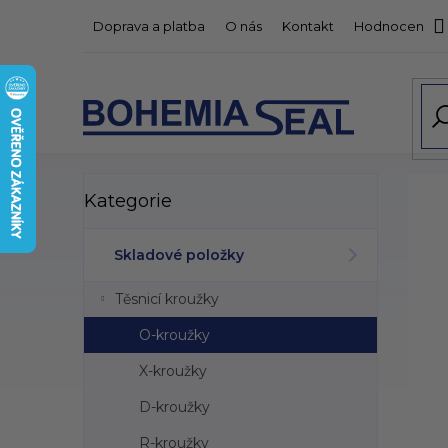
Přejít
Doprava a platba
O nás
Kontakt
Hodnocení o
na
obsah
P
Přeskočit
Kategorie
kategorie
o
s
t
Skladové položky
r
a
Těsnicí kroužky
n
n
O-kroužky
í
X-kroužky
p
a
D-kroužky
n
R-kroužky
e