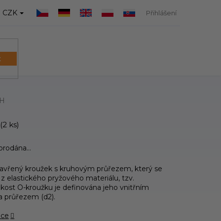
CZK
Přihlášení
t
NÁKUPNÍ
KOŠÍK
PH
(2 ks)
yprodána…
zavřený kroužek s kruhovým průřezem, který se
 z elastického pryžového materiálu, tzv.
ikost O-kroužku je definována jeho vnitřním
a průřezem (d2).
ace