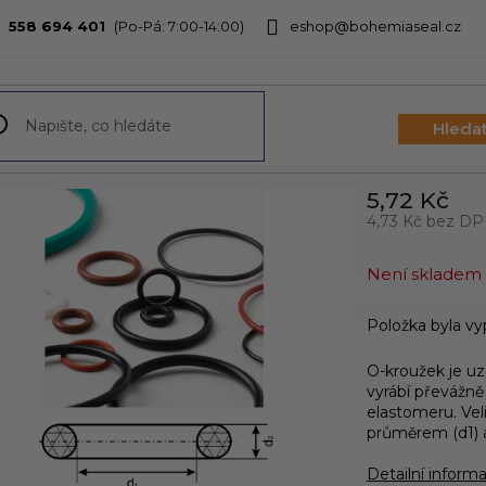
558 694 401
eshop@bohemiaseal.cz
bchodu
Hleda
5,72 Kč
4,73 Kč bez D
Měrná
cena:
Není skladem
Položka byla v
O-kroužek je u
vyrábí převážně
elastomeru. Vel
průměrem (d1) 
Detailní inform