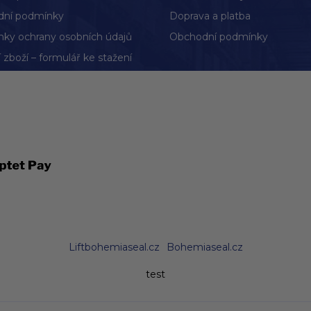
ní podmínky
Doprava a platba
ky ochrany osobních údajů
Obchodní podmínky
 zboží – formulář ke stažení
Liftbohemiaseal.cz
Bohemiaseal.cz
test