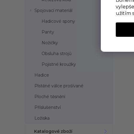
Bohemia
vylepše
Spojovací materiál
užitím 
Hadicové spony
Panty
Nožičky
Obsluha strojů
Pojistné kroužky
Hadice
Plstěné válce prošívané
Ploché těsnění
Příslušenství
Ložiska
Katalogové zboží