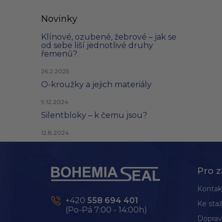
Novinky
Klínové, ozubené, žebrové – jak se
od sebe liší jednotlivé druhy
řemenů?
26.2.2025
O-kroužky a jejich materiály
9.12.2024
Silentbloky – k čemu jsou?
12.8.2024
Z
á
p
Pro z
a
t
Kontak
í
+420
558 694 401
Ke staž
(Po-Pá 7:00 - 14:00h)
Doprav