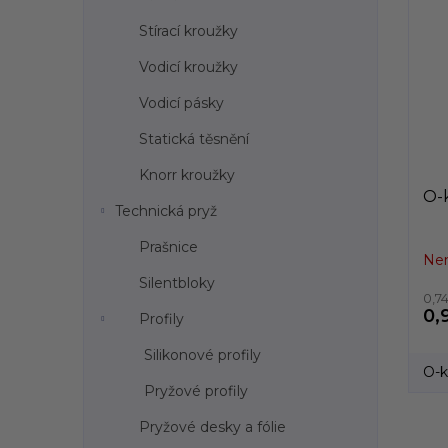
Stírací kroužky
Vodicí kroužky
Vodicí pásky
Statická těsnění
Knorr kroužky
O-k
Technická pryž
Prašnice
Nen
Silentbloky
0,7
0,
Profily
Silikonové profily
O-k
Pryžové profily
Pryžové desky a fólie