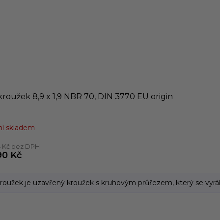
roužek 8,9 x 1,9 NBR 70, DIN 3770 EU origin
í skladem
4 Kč bez DPH
90 Kč
roužek je uzavřený kroužek s kruhovým průřezem, který se vyrábí