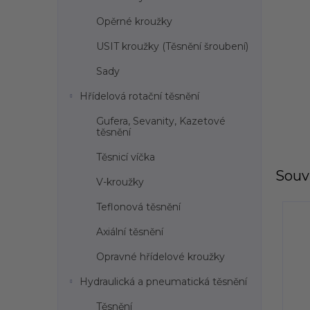
l
Opěrné kroužky
USIT kroužky (Těsnění šroubení)
Sady
Hřídelová rotační těsnění
Gufera, Sevanity, Kazetové
těsnění
Těsnicí víčka
Souvi
V-kroužky
Teflonová těsnění
Axiální těsnění
Opravné hřídelové kroužky
Hydraulická a pneumatická těsnění
Těsnění