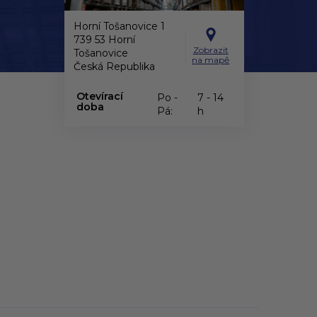
Horní Tošanovice 1
739 53 Horní
Zobrazit
Tošanovice
na mapě
Česká Republika
Otevírací
Po -
7 - 14
doba
Pá:
h