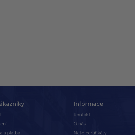
ákazníky
Informace
t
Kontakt
ení
O nás
a a platba
Naše certifikáty