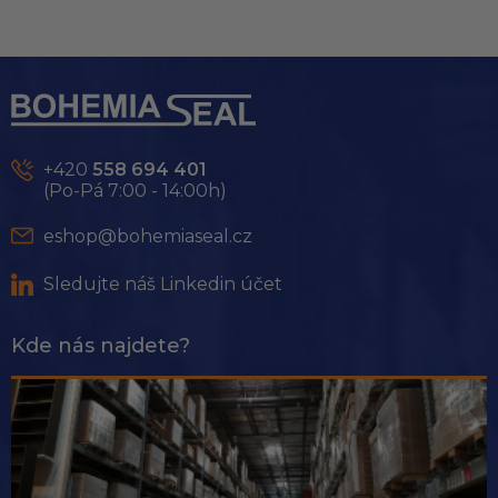
Z
á
p
a
t
+420
558 694 401
í
(Po-Pá 7:00 - 14:00h)
eshop@bohemiaseal.cz
Sledujte náš Linkedin účet
Kde nás najdete?