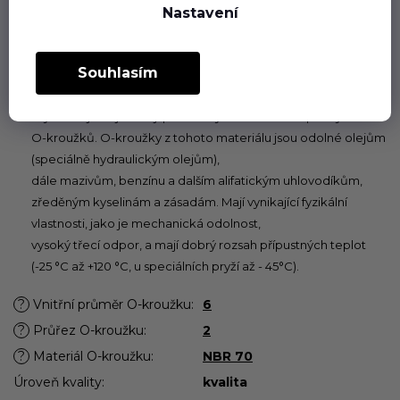
Nastavení
zvoleném materiálu plní dlouhodobě svou funkci jak při
statickém, tak při dynamickém používání v rozsahu teplot
povolených pro příslušný pryžový materiál.
Souhlasím
Butadien-akrylonitrilový kaučuk (NBR)
Pryž NBR je nejběžněji používaným materiálem pro výrobu
O-kroužků. O-kroužky z tohoto materiálu jsou odolné olejům
(speciálně hydraulickým olejům),
dále mazivům, benzínu a dalším alifatickým uhlovodíkům,
zředěným kyselinám a zásadám. Mají vynikající fyzikální
vlastnosti, jako je mechanická odolnost,
vysoký třecí odpor, a mají dobrý rozsah přípustných teplot
(-25 °C až +120 °C, u speciálních pryží až - 45°C).
?
Vnitřní průměr O-kroužku
:
6
?
Průřez O-kroužku
:
2
?
Materiál O-kroužku
:
NBR 70
Úroveň kvality
:
kvalita