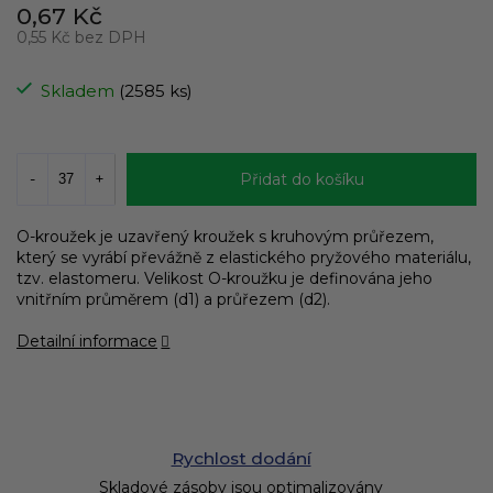
0,67 Kč
0,55 Kč bez DPH
Měrná
cena:
Skladem
(2585 ks)
Přidat do košíku
O-kroužek je uzavřený kroužek s kruhovým průřezem,
který se vyrábí převážně z elastického pryžového materiálu,
tzv. elastomeru. Velikost O-kroužku je definována jeho
vnitřním průměrem (d1) a průřezem (d2).
Detailní informace
Rychlost dodání
Skladové zásoby jsou optimalizovány