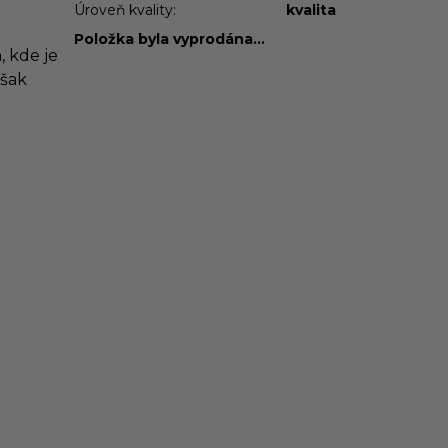
Úroveň kvality
:
kvalita
Položka byla vyprodána…
, kde je
však