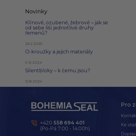
Novinky
Klínové, ozubené, žebrové – jak se
od sebe liší jednotlivé druhy
řemenů?
26.2.2025
O-kroužky a jejich materiály
9.12.2024
Silentbloky – k čemu jsou?
12.8.2024
Z
á
p
Pro z
a
t
Kontak
í
+420
558 694 401
Ke staž
(Po-Pá 7:00 - 14:00h)
Doprav