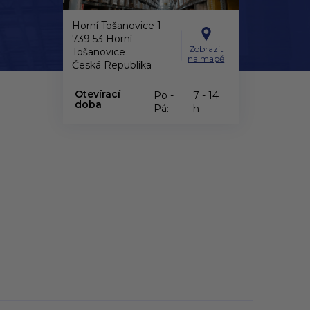
Horní Tošanovice 1
739 53 Horní
Zobrazit
Tošanovice
na mapě
Česká Republika
Otevírací
Po -
7 - 14
doba
Pá:
h