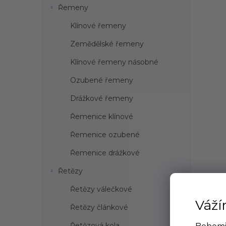
Řemeny
Klínové řemeny
Zemědělské řemeny
Klínové řemeny násobné
Ozubené řemeny
Drážkové řemeny
Řemenice klínové
Řemenice ozubené
Řemenice drážkové
Řetězy
Řetězy válečkové
Váží
Řetězy článkové
Řetězová kola