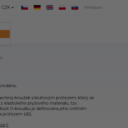
CZK
Přihlášení
t
NÁKUPNÍ
KOŠÍK
PH
yprodána…
zavřený kroužek s kruhovým průřezem, který se
 z elastického pryžového materiálu, tzv.
ikost O-kroužku je definována jeho vnitřním
a průřezem (d2).
ace