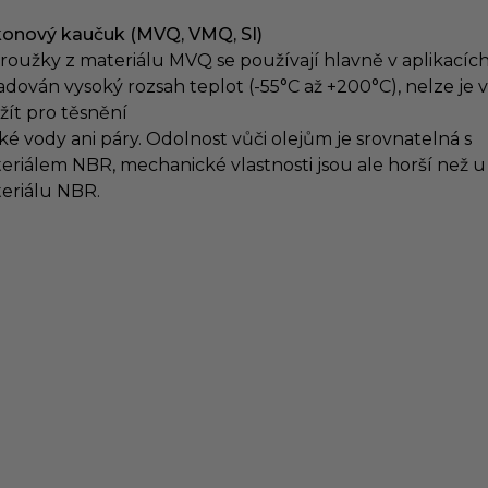
ikonový kaučuk (MVQ, VMQ, SI)
roužky z materiálu MVQ se používají hlavně v aplikacích
adován vysoký rozsah teplot (-55°C až +200°C), nelze je 
žít pro těsnění
ké vody ani páry. Odolnost vůči olejům je srovnatelná s
eriálem NBR, mechanické vlastnosti jsou ale horší než u
eriálu NBR.