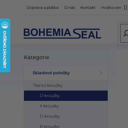
Přejít
Doprava a platba
O nás
Kontakt
Hodnocení o
na
obsah
P
Přeskočit
Kategorie
kategorie
o
s
t
Skladové položky
r
a
Těsnicí kroužky
n
n
O-kroužky
í
X-kroužky
p
a
D-kroužky
n
R-kroužky
e