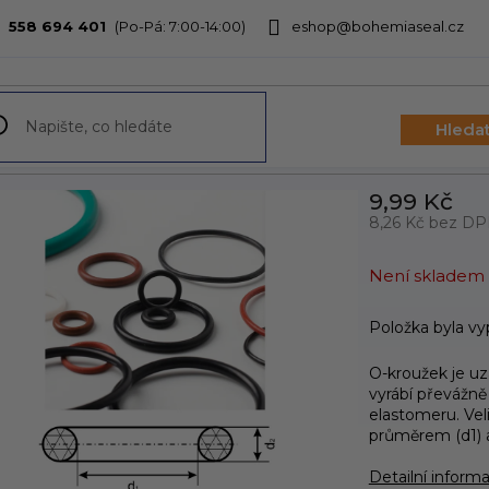
558 694 401
eshop@bohemiaseal.cz
bchodu
Hleda
9,99 Kč
8,26 Kč bez D
Měrná
cena:
Není skladem
Položka byla v
O-kroužek je u
vyrábí převážně
elastomeru. Vel
průměrem (d1) 
Detailní inform