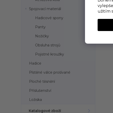
Bohemia
vylepše
Spojovací materiál
užitím 
Hadicové spony
Panty
Nožičky
Obsluha strojů
Pojistné kroužky
Hadice
Plstěné válce prošívané
Ploché těsnění
Příslušenství
Ložiska
Katalogové zboží