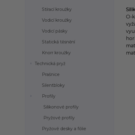
Sil
Stírací kroužky
O-k
Vodicí kroužky
vyž
vyu
Vodicí pásky
hor
Statická těsnění
mat
mat
Knorr kroužky
Technická pryž
Prašnice
Silentbloky
Profily
Silikonové profily
Pryžové profily
Pryžové desky a fólie