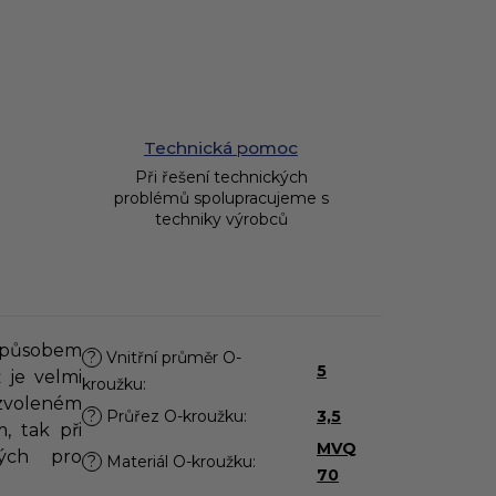
Technická pomoc
Při řešení technických
problémů spolupracujeme s
techniky výrobců
působem
?
Vnitřní průměr O-
5
 je velmi
kroužku
:
zvoleném
?
Průřez O-kroužku
:
3,5
, tak při
MVQ
ých pro
?
Materiál O-kroužku
:
70