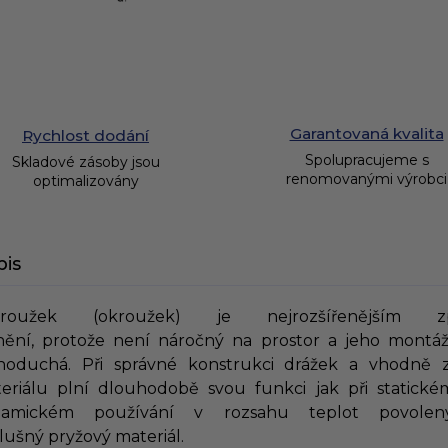
Garantovaná kvalita
Rychlost dodání
Spolupracujeme s
Skladové zásoby jsou
renomovanými výrobci
optimalizovány
pis
kroužek (okroužek) je nejrozšířenějším z
nění, protože není náročný na prostor a jeho montáž
noduchá. Při správné konstrukci drážek a vhodně 
eriálu plní dlouhodobě svou funkci jak při statickém
namickém používání v rozsahu teplot povolen
slušný pryžový materiál.