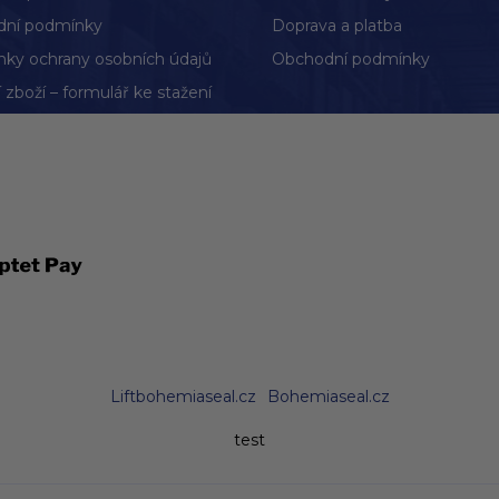
ní podmínky
Doprava a platba
ky ochrany osobních údajů
Obchodní podmínky
 zboží – formulář ke stažení
Liftbohemiaseal.cz
Bohemiaseal.cz
test