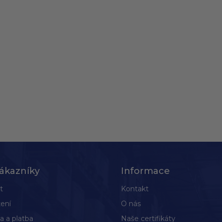
ákazníky
Informace
t
Kontakt
ení
O nás
a a platba
Naše certifikáty