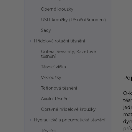
l
Opěrné kroužky
USIT kroužky (Těsnění šroubení)
Sady
Hřídelová rotační těsnění
Gufera, Sevanity, Kazetové
těsnění
Těsnicí víčka
Po
V-kroužky
Teflonová těsnění
O-
Axiální těsnění
těs
jed
Opravné hřídelové kroužky
mat
Hydraulická a pneumatická těsnění
dy
pří
Těsnění