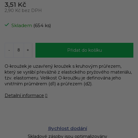
3,51 Kč
2,90 Kč bez DPH
Měrná
cena:
Skladem
(654 ks)
Přidat do košíku
O-kroužek je uzavřený kroužek s kruhovým průřezem,
který se vyrábí převážně z elastického pryžového materiálu,
tzv. elastomeru. Velikost O-kroužku je definována jeho
vnitřním průměrem (d1) a průřezem (d2).
Detailní informace
Rychlost dodání
Skladové zásoby jsou optimalizovány