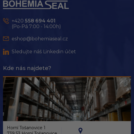
p
a
t
+420
558 694 401
í
(Po-Pá 7:00 - 14:00h)
eshop@bohemiaseal.cz
Sledujte náš Linkedin účet
Kde nás najdete?
Horní Tošanovice 1
739 53 Horní Tošanovice