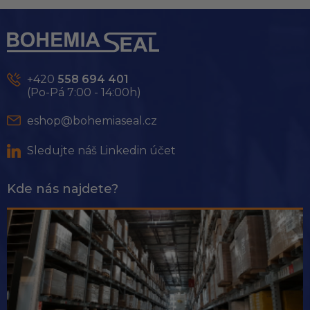
Z
á
p
a
t
+420
558 694 401
í
(Po-Pá 7:00 - 14:00h)
eshop@bohemiaseal.cz
Sledujte náš Linkedin účet
Kde nás najdete?