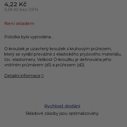
4,22 Kč
3,49 Kč bez DPH
Měrná
cena:
Není skladem
Položka byla vyprodána…
O-kroužek je uzavřený kroužek s kruhovým průřezem,
který se vyrábí převážně z elastického pryžového materiálu,
tzv. elastomeru. Velikost O-kroužku je definována jeho
vnitřním průměrem (d1) a průřezem (d2).
Detailní informace
Rychlost dodání
Skladové zásoby jsou optimalizovány