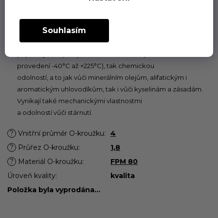
povolených pro příslušný pryžový materiál.
Souhlasím
Fluorkaučuk (FPM, FKM)
O-kroužky z materiálu FKM vynikají jak vysokým rozsahem
přípustných teplot (- 20°C až + 200°C, u speciálních
provedení -40°C až +225°C), tak chemickou
odolností, a to jak vůči minerálním olejům, alifatickým i
aromatickým uhlovodíkům, tak i vůči kyselinám a zásadám.
Vynikají také mechanickými vlastnostmi
a odolností vůči stárnutí.
?
Vnitřní průměr O-kroužku
:
4
?
Průřez O-kroužku
:
1,8
?
Materiál O-kroužku
:
FPM 80
Úroveň kvality
:
kvalita
Položka byla vyprodána…