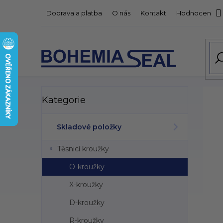
Přejít
Doprava a platba
O nás
Kontakt
Hodnocení o
na
obsah
P
Přeskočit
Kategorie
kategorie
o
s
t
Skladové položky
r
a
Těsnicí kroužky
n
n
O-kroužky
í
X-kroužky
p
a
D-kroužky
n
R-kroužky
e