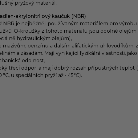
slušný pryžový materiál.
adien-akrylonitrilový kaučuk (NBR)
ž NBR je nejběžněji používaným materiálem pro výrobu
užků. O-kroužky z tohoto materiálu jsou odolné olejům
eciálně hydraulickým olejům),
e mazivům, benzínu a dalším alifatickým uhlovodíkům,
linám a zásadám. Mají vynikající fyzikální vlastnosti, jako
hanická odolnost,
oký třecí odpor, a mají dobrý rozsah přípustných teplot (
 °C, u speciálních pryží až - 45°C).