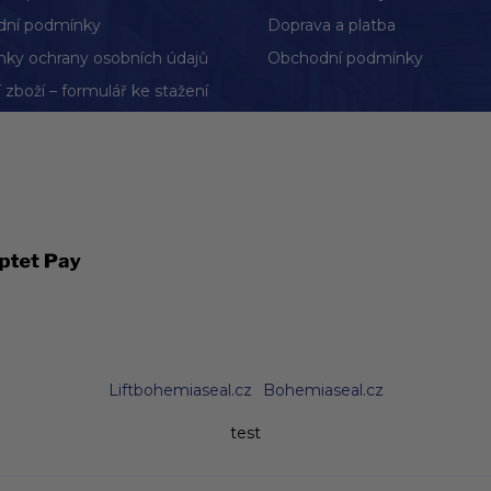
ní podmínky
Doprava a platba
ky ochrany osobních údajů
Obchodní podmínky
 zboží – formulář ke stažení
Liftbohemiaseal.cz
Bohemiaseal.cz
test