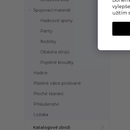
Bohemia
vylepše
Spojovací materiál
užitím 
Hadicové spony
Panty
Nožičky
Obsluha strojů
Pojistné kroužky
Hadice
Plstěné válce prošívané
Ploché těsnění
Příslušenství
Ložiska
Katalogové zboží