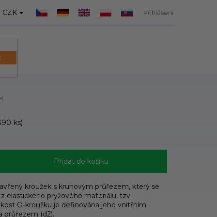
CZK
Přihlášení
t
NÁKUPNÍ
KOŠÍK
H
390 ks)
Přidat do košíku
zavřený kroužek s kruhovým průřezem, který se
 z elastického pryžového materiálu, tzv.
ikost O-kroužku je definována jeho vnitřním
a průřezem (d2).