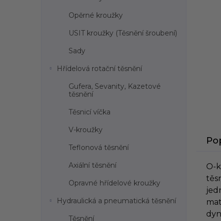
l
Opěrné kroužky
USIT kroužky (Těsnění šroubení)
Sady
Hřídelová rotační těsnění
Gufera, Sevanity, Kazetové
těsnění
Těsnicí víčka
V-kroužky
Po
Teflonová těsnění
Axiální těsnění
O-
těs
Opravné hřídelové kroužky
jed
Hydraulická a pneumatická těsnění
mat
dy
Těsnění