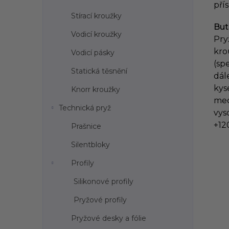
pří
Stírací kroužky
But
Vodicí kroužky
Pry
kro
Vodicí pásky
(sp
Statická těsnění
dál
kyse
Knorr kroužky
mec
Technická pryž
vys
+120
Prašnice
Silentbloky
Profily
Silikonové profily
Pryžové profily
Pryžové desky a fólie