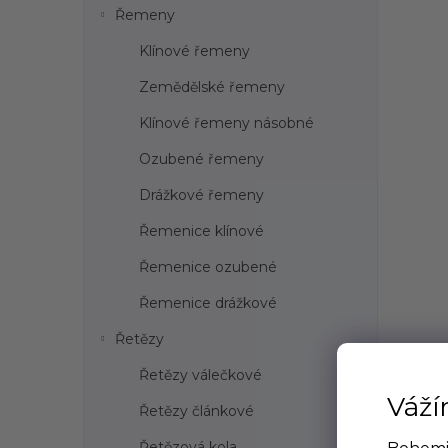
Řemeny
Klínové řemeny
Zemědělské řemeny
Klínové řemeny násobné
Ozubené řemeny
Drážkové řemeny
Řemenice klínové
Řemenice ozubené
Řemenice drážkové
Řetězy
Řetězy válečkové
Váží
Řetězy článkové
Řetězová kola