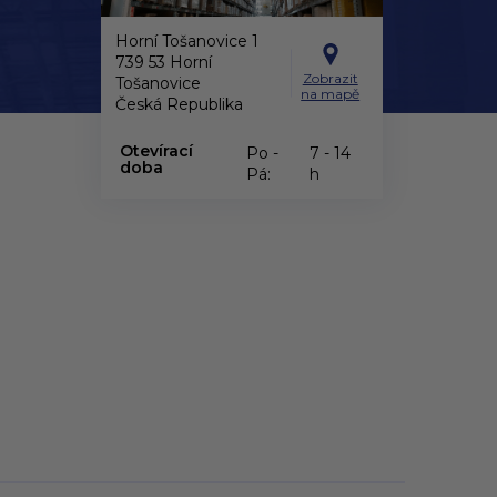
Horní Tošanovice 1
739 53 Horní
Zobrazit
Tošanovice
na mapě
Česká Republika
Otevírací
Po -
7 - 14
doba
Pá:
h