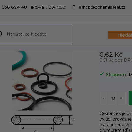
558 694 401
eshop@bohemiaseal.cz
bchodu
Hleda
0,62 Kč
0,51 Kč bez DP
Měrná
cena:
Skladem
(1
O-kroužek je u
vyrábí převážně
elastomeru. Vel
průměrem (d1) 