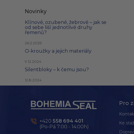
Novinky
Klínové, ozubené, žebrové – jak se
od sebe liší jednotlivé druhy
řemenů?
26.2.2025
O-kroužky a jejich materiály
9.12.2024
Silentbloky – k čemu jsou?
12.8.2024
Z
á
p
Pro z
a
t
Kontak
í
+420
558 694 401
Ke staž
(Po-Pá 7:00 - 14:00h)
Doprav