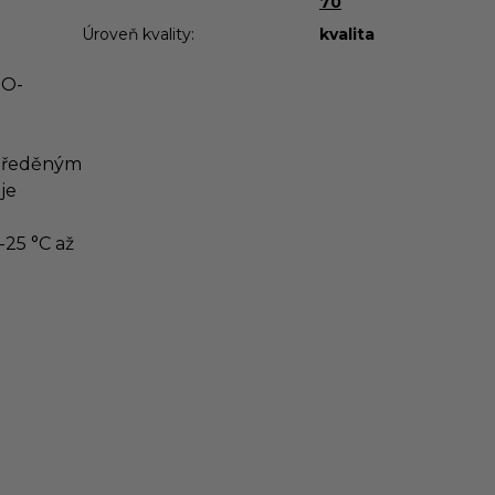
70
Úroveň kvality
:
kvalita
 O-
 zředěným
 je
-25 °C až