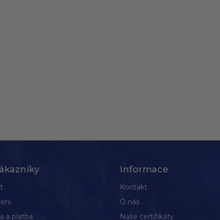
ákazníky
Informace
t
Kontakt
ení
O nás
a a platba
Naše certifikáty