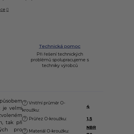
ace
Technická pomoc
Při řešení technických
problémů spolupracujeme s
techniky výrobců
působem
?
Vnitřní průměr O-
4
 je velmi
kroužku
:
zvoleném
?
Průřez O-kroužku
:
1,5
, tak při
NBR
ých pro
?
Materiál O-kroužku
: