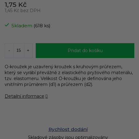
1,75 Kč
1,45 Kč bez DPH
Měrná
cena:
Skladem
(618 ks)
Přidat do košíku
O-kroužek je uzavřený kroužek s kruhovým průřezem,
který se vyrábí převážně z elastického pryžového materiálu,
tzv. elastomeru. Velikost O-kroužku je definována jeho
vnitřním průměrem (d1) a průřezem (d2).
Detailní informace
Rychlost dodání
Skladové zásoby jsou optimalizovány