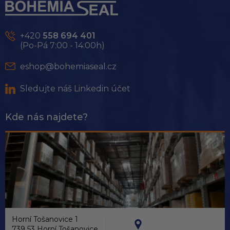
p
a
t
+420
558 694 401
í
(Po-Pá 7:00 - 14:00h)
eshop@bohemiaseal.cz
Sledujte náš Linkedin účet
Kde nás najdete?
Horní Tošanovice 1
739 53 Horní Tošanovice