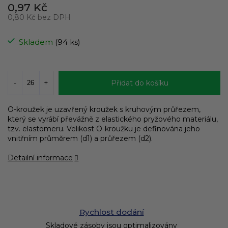
0,97 Kč
0,80 Kč bez DPH
Měrná
cena:
Skladem
(94 ks)
Přidat do košíku
O-kroužek je uzavřený kroužek s kruhovým průřezem,
který se vyrábí převážně z elastického pryžového materiálu,
tzv. elastomeru. Velikost O-kroužku je definována jeho
vnitřním průměrem (d1) a průřezem (d2).
Detailní informace
Rychlost dodání
Skladové zásoby jsou optimalizovány