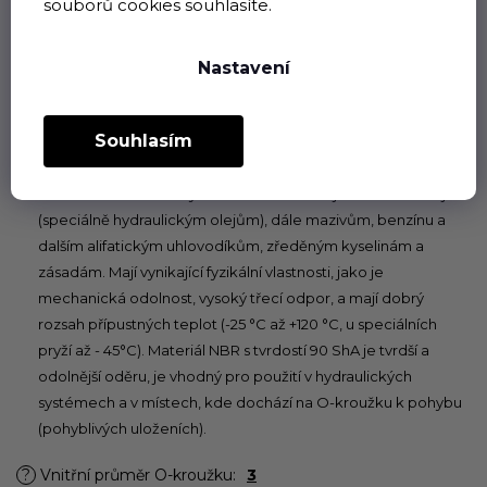
souborů cookies souhlasíte.
zvoleném materiálu plní dlouhodobě svou funkci jak při
statickém, tak při dynamickém používání v rozsahu teplot
Nastavení
povolených pro příslušný pryžový materiál.
Souhlasím
Butadien-akrylonitrilový kaučuk (NBR)
Pryž NBR je nejběžněji používaným materiálem pro výrobu
O-kroužků. O-kroužky z tohoto materiálu jsou odolné olejům
(speciálně hydraulickým olejům), dále mazivům, benzínu a
dalším alifatickým uhlovodíkům, zředěným kyselinám a
zásadám. Mají vynikající fyzikální vlastnosti, jako je
mechanická odolnost, vysoký třecí odpor, a mají dobrý
rozsah přípustných teplot (-25 °C až +120 °C, u speciálních
pryží až - 45°C). Materiál NBR s tvrdostí 90 ShA je tvrdší a
odolnější oděru, je vhodný pro použití v hydraulických
systémech a v místech, kde dochází na O-kroužku k pohybu
(pohyblivých uloženích).
?
Vnitřní průměr O-kroužku
:
3