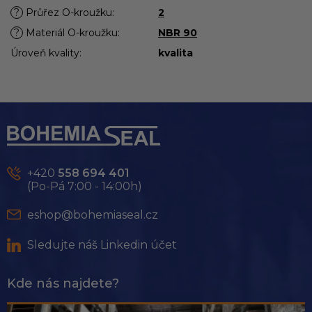
?
Průřez O-kroužku
:
2
?
Materiál O-kroužku
:
NBR 90
Úroveň kvality
:
kvalita
Z
á
p
a
t
+420
558 694 401
í
(Po-Pá 7:00 - 14:00h)
eshop@bohemiaseal.cz
Sledujte náš Linkedin účet
Kde nás najdete?