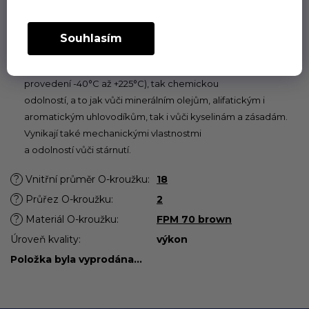
povolených pro příslušný pryžový materiál.
Fluorkaučuk (FPM, FKM)
Souhlasím
O-kroužky z materiálu FKM vynikají jak vysokým rozsahem
přípustných teplot (- 20°C až + 200°C, u speciálních
provedení -40°C až +225°C), tak chemickou
odolností, a to jak vůči minerálním olejům, alifatickým i
aromatickým uhlovodíkům, tak i vůči kyselinám a zásadám.
Vynikají také mechanickými vlastnostmi
a odolností vůči stárnutí.
?
Vnitřní průměr O-kroužku
:
18
?
Průřez O-kroužku
:
2
?
Materiál O-kroužku
:
FPM 70 brown
Úroveň kvality
:
výkon
Položka byla vyprodána…