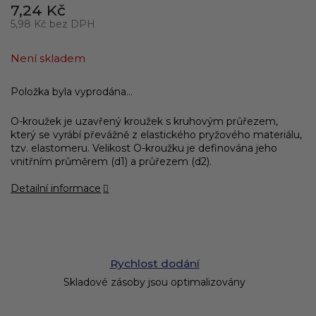
7,24 Kč
5,98 Kč bez DPH
Měrná
cena:
Není skladem
Položka byla vyprodána…
O-kroužek je uzavřený kroužek s kruhovým průřezem,
který se vyrábí převážně z elastického pryžového materiálu,
tzv. elastomeru. Velikost O-kroužku je definována jeho
vnitřním průměrem (d1) a průřezem (d2).
Detailní informace
Rychlost dodání
Skladové zásoby jsou optimalizovány