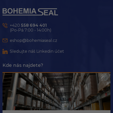
Z
á
p
a
t
+420
558 694 401
í
(Po-Pá 7:00 - 14:00h)
eshop@bohemiaseal.cz
Sledujte náš Linkedin účet
Kde nás najdete?