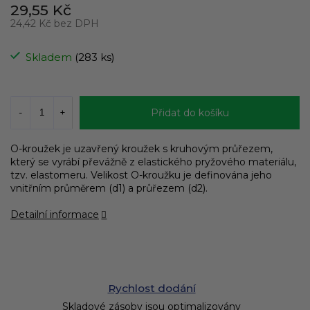
29,55 Kč
24,42 Kč bez DPH
Měrná
cena:
Skladem
(283 ks)
Přidat do košíku
O-kroužek je uzavřený kroužek s kruhovým průřezem,
který se vyrábí převážně z elastického pryžového materiálu,
tzv. elastomeru. Velikost O-kroužku je definována jeho
vnitřním průměrem (d1) a průřezem (d2).
Detailní informace
Rychlost dodání
Skladové zásoby jsou optimalizovány