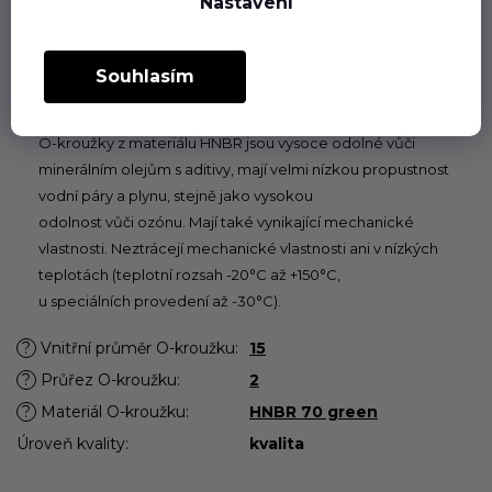
Nastavení
zvoleném materiálu plní dlouhodobě svou funkci jak při
statickém, tak při dynamickém používání v rozsahu teplot
povolených pro příslušný pryžový materiál.
Souhlasím
Hydrogenovaný butadien-akrylonitrilový kaučuk (HNBR)
O-kroužky z materiálu HNBR jsou vysoce odolné vůči
minerálním olejům s aditivy, mají velmi nízkou propustnost
vodní páry a plynu, stejně jako vysokou
odolnost vůči ozónu. Mají také vynikající mechanické
vlastnosti. Neztrácejí mechanické vlastnosti ani v nízkých
teplotách (teplotní rozsah -20°C až +150°C,
u speciálních provedení až -30°C).
?
Vnitřní průměr O-kroužku
:
15
?
Průřez O-kroužku
:
2
?
Materiál O-kroužku
:
HNBR 70 green
Úroveň kvality
:
kvalita