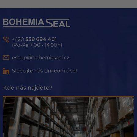
Z
á
p
a
t
+420
558 694 401
í
(Po-Pá 7:00 - 14:00h)
eshop@bohemiaseal.cz
Sledujte náš Linkedin účet
Kde nás najdete?