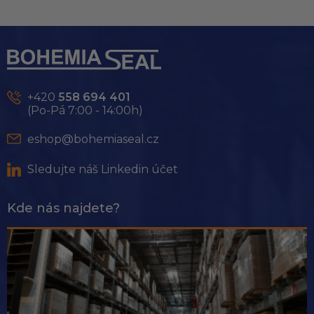
Z
á
p
a
t
+420
558 694 401
í
(Po-Pá 7:00 - 14:00h)
eshop@bohemiaseal.cz
Sledujte náš Linkedin účet
Kde nás najdete?