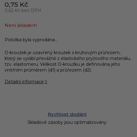
0,75 Kč
0,62 Kč bez DPH
Měrná
cena:
Není skladem
Položka byla vyprodána…
O-kroužek je uzavřený kroužek s kruhovým průřezem,
který se vyrábí převážně z elastického pryžového materiálu,
tzv. elastomeru. Velikost O-kroužku je definována jeho
vnitřním průměrem (d1) a průřezem (d2).
Detailní informace
Rychlost dodání
Skladové zásoby jsou optimalizovány