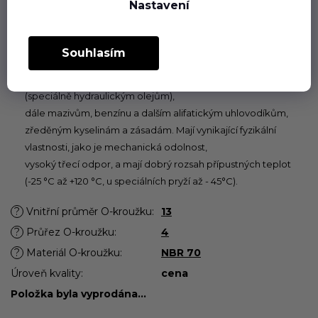
Nastavení
povolených pro příslušný pryžový materiál.
Butadien-akrylonitrilový kaučuk (NBR)
Souhlasím
Pryž NBR je nejběžněji používaným materiálem pro výrobu
O-kroužků. O-kroužky z tohoto materiálu jsou odolné olejům
(speciálně hydraulickým olejům),
dále mazivům, benzínu a dalším alifatickým uhlovodíkům,
zředěným kyselinám a zásadám. Mají vynikající fyzikální
vlastnosti, jako je mechanická odolnost,
vysoký třecí odpor, a mají dobrý rozsah přípustných teplot
(-25 °C až +120 °C, u speciálních pryží až - 45°C).
?
Vnitřní průměr O-kroužku
:
13
?
Průřez O-kroužku
:
4
?
Materiál O-kroužku
:
NBR 70
Úroveň kvality
:
cena
Položka byla vyprodána…