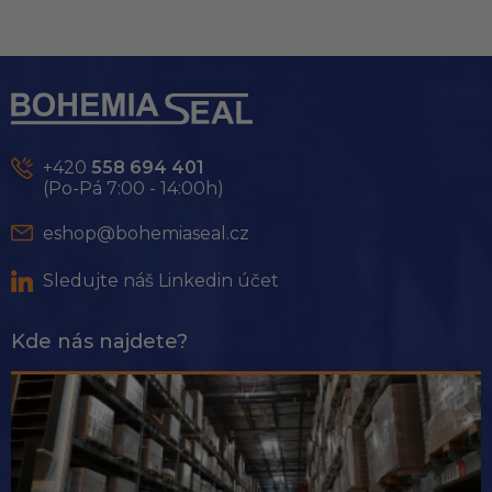
Z
á
p
a
t
+420
558 694 401
í
(Po-Pá 7:00 - 14:00h)
eshop@bohemiaseal.cz
Sledujte náš Linkedin účet
Kde nás najdete?