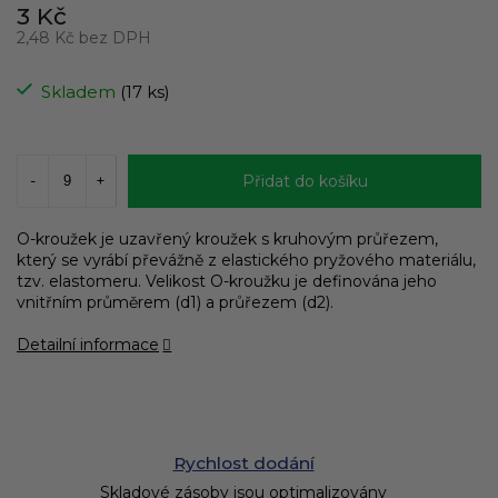
3 Kč
2,48 Kč bez DPH
Měrná
cena:
Skladem
(17 ks)
Přidat do košíku
O-kroužek je uzavřený kroužek s kruhovým průřezem,
který se vyrábí převážně z elastického pryžového materiálu,
tzv. elastomeru. Velikost O-kroužku je definována jeho
vnitřním průměrem (d1) a průřezem (d2).
Detailní informace
Rychlost dodání
Skladové zásoby jsou optimalizovány