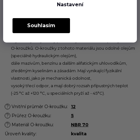
Nastavení
zvoleném materiálu plní dlouhodobě svou funkci jak při
statickém, tak při dynamickém používání v rozsahu teplot
povolených pro příslušný pryžový materiál.
Souhlasím
Butadien-akrylonitrilový kaučuk (NBR)
Pryž NBR je nejběžněji používaným materiálem pro výrobu
O-kroužků. O-kroužky z tohoto materiálu jsou odolné olejům
(speciálně hydraulickým olejům),
dále mazivům, benzínu a dalším alifatickým uhlovodíkům,
zředěným kyselinám a zásadám. Mají vynikající fyzikální
vlastnosti, jako je mechanická odolnost,
vysoký třecí odpor, a mají dobrý rozsah přípustných teplot
(-25 °C až +120 °C, u speciálních pryží až - 45°C).
?
Vnitřní průměr O-kroužku
:
12
?
Průřez O-kroužku
:
5
?
Materiál O-kroužku
:
NBR 70
Úroveň kvality
:
kvalita