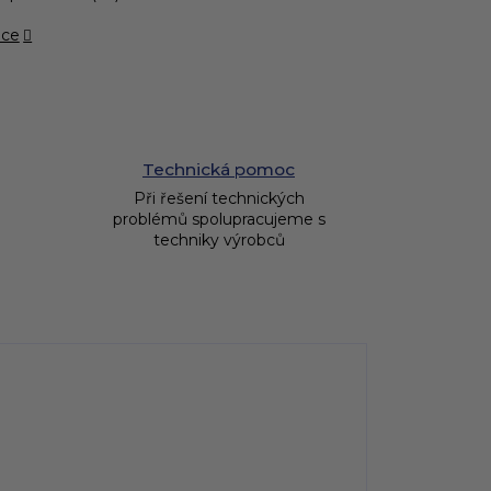
ace
Technická pomoc
Při řešení technických
problémů spolupracujeme s
techniky výrobců