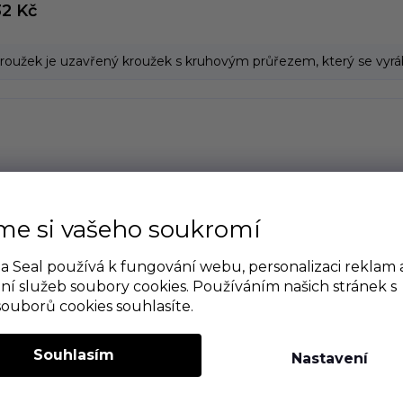
32 Kč
roužek je uzavřený kroužek s kruhovým průřezem, který se vyrábí
me si vašeho soukromí
 Seal používá k fungování webu, personalizaci reklam 
ní služeb soubory cookies. Používáním našich stránek s
souborů cookies souhlasíte.
Souhlasím
Nastavení