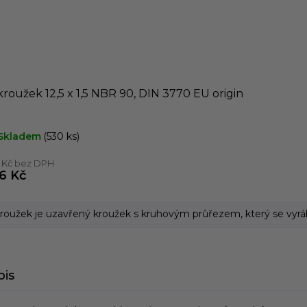
roužek 12,5 x 1,5 NBR 90, DIN 3770 EU origin
Skladem
(530 ks)
4 Kč bez DPH
26 Kč
roužek je uzavřený kroužek s kruhovým průřezem, který se vyrábí
pis