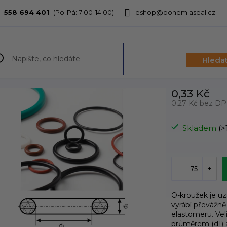
558 694 401
eshop@bohemiaseal.cz
bchodu
Hleda
0,33 Kč
0,27 Kč bez D
Měrná
cena:
Skladem
(>
O-kroužek je u
vyrábí převážně
elastomeru. Vel
průměrem (d1) 