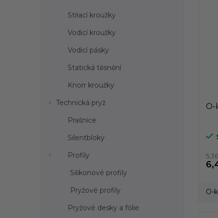
Stírací kroužky
Vodicí kroužky
Vodicí pásky
Statická těsnění
Knorr kroužky
Technická pryž
O-k
Prašnice
Silentbloky
Profily
5,3
6,
Silikonové profily
Pryžové profily
O-k
Pryžové desky a fólie