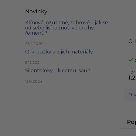
Novinky
Klínové, ozubené, žebrové – jak se
od sebe liší jednotlivé druhy
řemenů?
O-k
26.2.2025
O-kroužky a jejich materiály
9.12.2024
Silentbloky – k čemu jsou?
1,0
1,
12.8.2024
O-k
Po