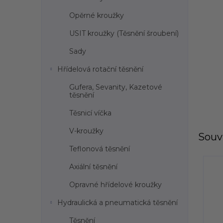
l
Opěrné kroužky
USIT kroužky (Těsnění šroubení)
Sady
Hřídelová rotační těsnění
Gufera, Sevanity, Kazetové
těsnění
Těsnicí víčka
V-kroužky
Souvi
Teflonová těsnění
Axiální těsnění
Opravné hřídelové kroužky
Hydraulická a pneumatická těsnění
Těsnění