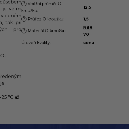
působem
?
Vnitřní průměr O-
12,5
 je velmi
kroužku
:
zvoleném
?
Průřez O-kroužku
:
1,5
, tak při
NBR
ých pro
?
Materiál O-kroužku
:
70
Úroveň kvality
:
cena
 O-
 zředěným
 je
-25 °C až