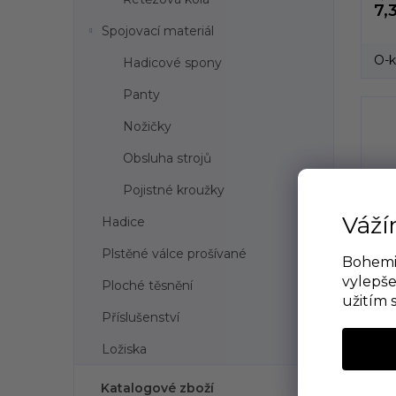
7,
Spojovací materiál
O-k
Hadicové spony
Panty
Nožičky
Obsluha strojů
Pojistné kroužky
Váží
Hadice
Plstěné válce prošívané
Bohemia
vylepše
Ploché těsnění
užitím 
Příslušenství
Ložiska
Katalogové zboží