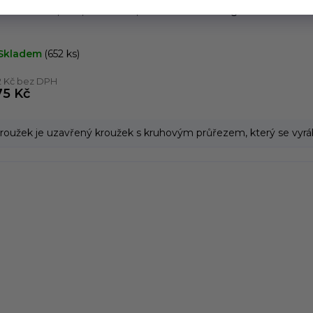
roužek 12,5 x 1,5 NBR 70, DIN 3770 EU origin
Skladem
(652 ks)
2 Kč bez DPH
75 Kč
roužek je uzavřený kroužek s kruhovým průřezem, který se vyrábí