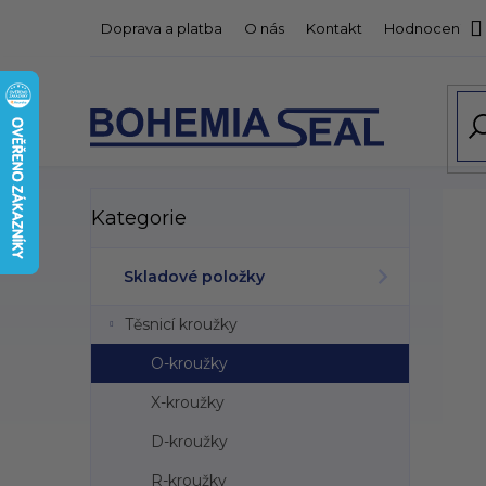
Přejít
Doprava a platba
O nás
Kontakt
Hodnocení o
na
obsah
P
Přeskočit
Kategorie
kategorie
o
s
t
Skladové položky
r
a
Těsnicí kroužky
n
n
O-kroužky
í
X-kroužky
p
a
D-kroužky
n
R-kroužky
e