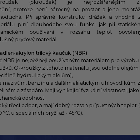
kroužek (okroužek) je nejrozšířenějším z
nění, protože není náročný na prostor a jeho montáž
noduchá. Při správné konstrukci drážek a vhodně 
eriálu plní dlouhodobě svou funkci jak při statickém
namickém používání v rozsahu teplot povolen
slušný pryžový materiál.
adien-akrylonitrilový kaučuk (NBR)
ž NBR je nejběžněji používaným materiálem pro výrobu
užků. O-kroužky z tohoto materiálu jsou odolné olejům
eciálně hydraulickým olejům),
e mazivům, benzínu a dalším alifatickým uhlovodíkům,
linám a zásadám. Mají vynikající fyzikální vlastnosti, jako
hanická odolnost,
oký třecí odpor, a mají dobrý rozsah přípustných teplot (
 °C, u speciálních pryží až - 45°C).