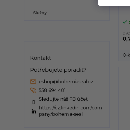
O-k
Služby
0,6
0,
O-k
Kontakt
eshop
@
bohemiaseal.cz
558 694 401
Sledujte náš FB účet
https://cz.linkedin.com/com
pany/bohemia-seal