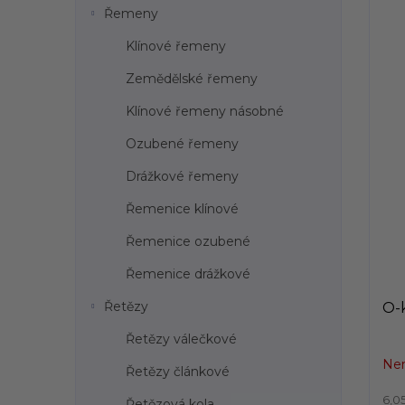
Řemeny
Klínové řemeny
Zemědělské řemeny
Klínové řemeny násobné
Ozubené řemeny
Drážkové řemeny
Řemenice klínové
Řemenice ozubené
Řemenice drážkové
Řetězy
O-k
Řetězy válečkové
Nen
Řetězy článkové
6,0
Řetězová kola