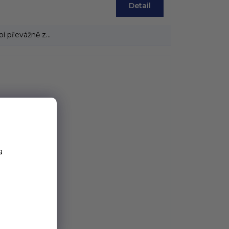
Detail
 převážně z...
a