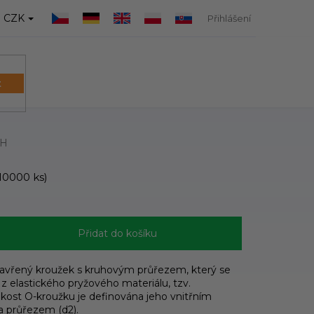
CZK
Přihlášení
t
NÁKUPNÍ
KOŠÍK
PH
10000 ks)
Přidat do košíku
zavřený kroužek s kruhovým průřezem, který se
 z elastického pryžového materiálu, tzv.
ikost O-kroužku je definována jeho vnitřním
a průřezem (d2).