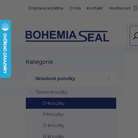
Přejít
Doprava a platba
O nás
Kontakt
Hodnocení o
na
obsah
P
Přeskočit
Kategorie
kategorie
o
s
t
Skladové položky
r
a
Těsnicí kroužky
n
n
O-kroužky
í
X-kroužky
p
a
D-kroužky
n
R-kroužky
e