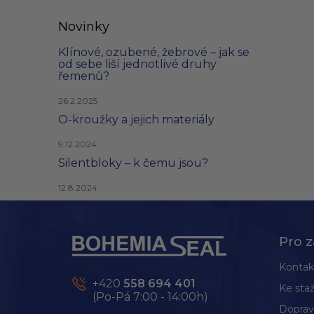
Novinky
Klínové, ozubené, žebrové – jak se
od sebe liší jednotlivé druhy
řemenů?
26.2.2025
O-kroužky a jejich materiály
9.12.2024
Silentbloky – k čemu jsou?
12.8.2024
Z
á
p
Pro z
a
t
Kontak
í
+420
558 694 401
Ke staž
(Po-Pá 7:00 - 14:00h)
Doprav