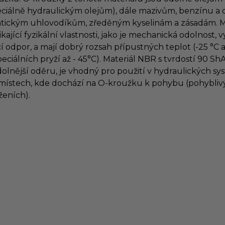
eciálně hydraulickým olejům), dále mazivům, benzínu a 
fatickým uhlovodíkům, zředěným kyselinám a zásadám. M
ikající fyzikální vlastnosti, jako je mechanická odolnost, 
cí odpor, a mají dobrý rozsah přípustných teplot (-25 °C a
peciálních pryží až - 45°C). Materiál NBR s tvrdostí 90 ShA
dolnější oděru, je vhodný pro použití v hydraulických s
 místech, kde dochází na O-kroužku k pohybu (pohybliv
ženích).