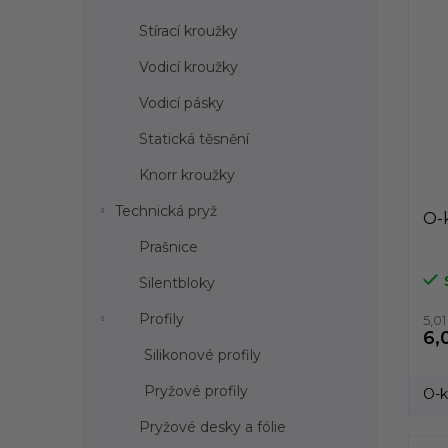
Stírací kroužky
Vodicí kroužky
Vodicí pásky
Statická těsnění
Knorr kroužky
Technická pryž
O-k
Prašnice
Silentbloky
Profily
5,0
6,
Silikonové profily
Pryžové profily
O-k
Pryžové desky a fólie