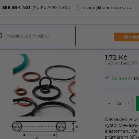
558 694 401
eshop@bohemiaseal.cz
bchodu
Hleda
1,72 Kč
1,42 Kč bez DP
Měrná
cena:
Skladem
(9
O-kroužek je u
vyrábí převážně
elastomeru. Vel
průměrem (d1) 