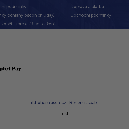
ní podmínky
Doprava a platba
ky ochrany osobních údajů
Obchodní podmínky
 zboží – formulář ke stažení
Liftbohemiaseal.cz
Bohemiaseal.cz
test