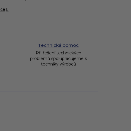
ace
Technická pomoc
Při řešení technických
problémů spolupracujeme s
techniky výrobců