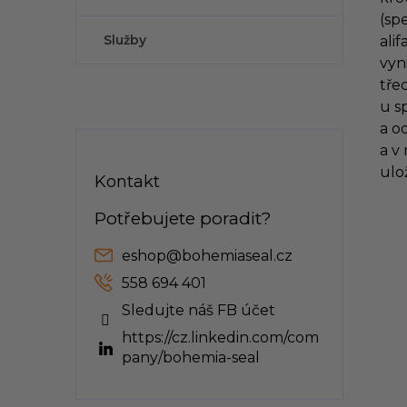
(sp
Služby
ali
vyn
tře
u s
a o
a v
ulo
Kontakt
eshop
@
bohemiaseal.cz
558 694 401
Sledujte náš FB účet
https://cz.linkedin.com/com
pany/bohemia-seal