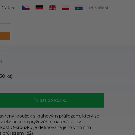
CZK
Přihlášení
t
NÁKUPNÍ
KOŠÍK
H
50 ks)
Přidat do košíku
zavřený kroužek s kruhovým průřezem, který se
 z elastického pryžového materiálu, tzv.
ikost O-kroužku je definována jeho vnitřním
a průřezem (d2).