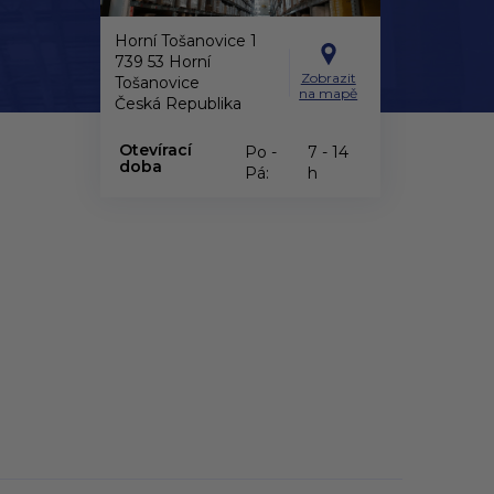
Horní Tošanovice 1
739 53 Horní
Zobrazit
Tošanovice
na mapě
Česká Republika
Otevírací
Po -
7 - 14
doba
Pá:
h