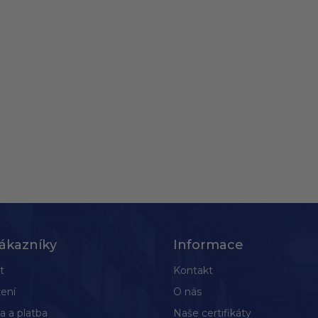
ákazníky
Informace
t
Kontakt
ení
O nás
a a platba
Naše certifikáty