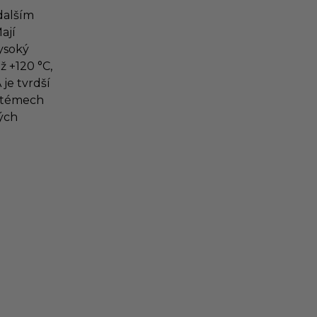
dalším
ají
vysoký
ž +120 °C,
 je tvrdší
ystémech
ých