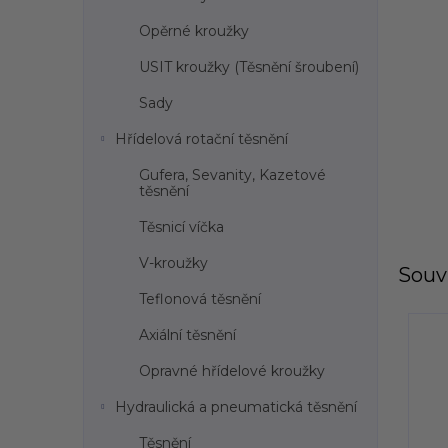
l
Opěrné kroužky
USIT kroužky (Těsnění šroubení)
Sady
Hřídelová rotační těsnění
Gufera, Sevanity, Kazetové
těsnění
Těsnicí víčka
V-kroužky
Souvi
Teflonová těsnění
Axiální těsnění
Opravné hřídelové kroužky
Hydraulická a pneumatická těsnění
Těsnění