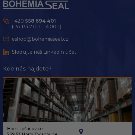
p
a
t
+420
558 694 401
í
(Po-Pá 7:00 - 14:00h)
eshop@bohemiaseal.cz
Sledujte náš Linkedin účet
Kde nás najdete?
Horní Tošanovice 1
739 53 Horní Tošanovice