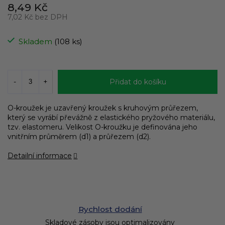
8,49 Kč
7,02 Kč bez DPH
Měrná
cena:
Skladem
(108 ks)
Přidat do košíku
O-kroužek je uzavřený kroužek s kruhovým průřezem,
který se vyrábí převážně z elastického pryžového materiálu,
tzv. elastomeru. Velikost O-kroužku je definována jeho
vnitřním průměrem (d1) a průřezem (d2).
Detailní informace
Rychlost dodání
Skladové zásoby jsou optimalizovány