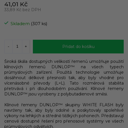
41,01 Kč
33,89 Kč bez DPH
Měrná
cena:
Skladem
(307 ks)
Přidat do košíku
Široká škála dostupných velikostí řemenů umožňuje použití
klínových řemenů DUNLOP™ na všech typech
průmyslových zařízení. Použitá technologie umožňuje
dosáhnout délkové přesnosti tak, aby byly vhodné pro
vícenásobné převody (L=L). Tato rozměrová stabilita
přetrvává i při dlouhodobém používání. Klínové řemeny
DUNLOP™ jsou vyrobeny z polybutadienové směsi.
Klínové řemeny DUNLOP™ skupiny WHITE FLASH byly
navrženy tak, aby byly odolné a poskytovaly spolehlivé
výkony na lehkých a středně těžkých pohonech. Představují
cenově dostupné řešení pro přenosové systémy ve všech
průmyslových odvětvích.