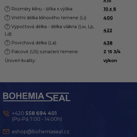
?
Rozměry klínu - šířka x výška
:
10 x 6
?
Vnitřní délka klínového řemene (Li)
:
400
?
Výpočtová délka - délka vlákna (Lw, Lp,
422
Ld)
:
?
Povrchová délka (La)
:
438
?
Palcové (US) označení řemene
:
Z 15 3/4
Úroveň kvality
:
výkon
Z
á
p
a
t
+420
558 694 401
í
(Po-Pá 7:00 - 14:00h)
eshop@bohemiaseal.cz