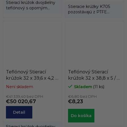
Stierací krúžok dvojdielny
Stieracie krúžky K705
teflónový s oporným
pozostávajú z PTFE
gumovým krúžkom.
stieracieho krúžku a dvoch
tlakových...
Teflónový Stierací
Teflónový Stierací
krúžok 32 x 39,6 x 4,2 /
krúžok 32 x 38,8 x 5 / 5
4,2 AD61 PTFE/NBR
K708-032
Není skladem
Skladem
(11 ks)
Dichtomatik
PTFE+BRONZ/NBR
€41 339,40 bez DPH
KASTAS
€6,80 bez DPH
€50 020,67
€8,23
Detail
Do košíka
Stierací krúžok dvojdielny