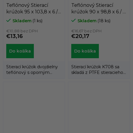
Teflónový Stierací
Teflónový Stierací
krúžok 95 x 103,8 x 6 / 6
krúžok 90 x 98,8 x 6 / 6
AD60 PTFE/NBR
K708-090
Skladem
(1 ks)
Skladem
(18 ks)
Dichtomatik
PTFE+BRONZ/NBR
€10,88 bez DPH
KASTAS
€16,67 bez DPH
€13,16
€20,17
Do košíka
Do košíka
Stierací krúžok dvojdielny
Stierací krúžok K708 sa
teflónový s oporným
skladá z PTFE stieracieho
gumovým krúžkom.
krúžku a energizéra
tvoreného...