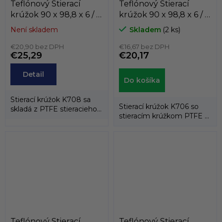
Teflónový Stierací
Teflónový Stierací
krúžok 90 x 98,8 x 6 / 6
krúžok 90 x 98,8 x 6 / 6
K708-090
K706-090
Není skladem
Skladem
(2 ks)
PTFE+BRONZ/FPM
PTFE+BRONZ/NBR
KASTAS
€20,90 bez DPH
KASTAS
€16,67 bez DPH
€25,29
€20,17
Detail
Do košíka
Stierací krúžok K708 sa
Stierací krúžok K706 so
skladá z PTFE stieracieho
stieracím krúžkom PTFE a
krúžku a energizéra
energizačným
tvoreného...
elastomérovým...
Teflónový Stierací
Teflónový Stierací