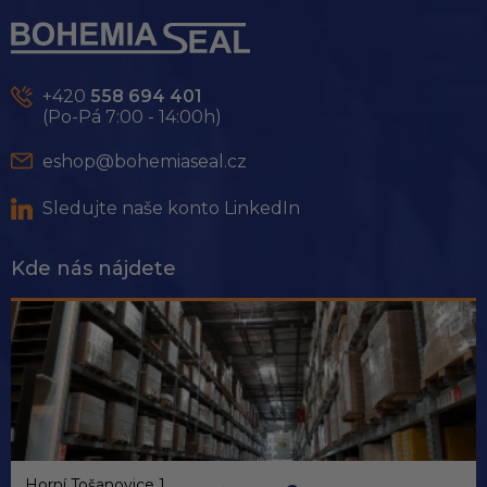
á
p
ä
t
+420
558 694 401
i
(Po-Pá 7:00 - 14:00h)
e
eshop@bohemiaseal.cz
Sledujte naše konto LinkedIn
Kde nás nájdete
Horní Tošanovice 1