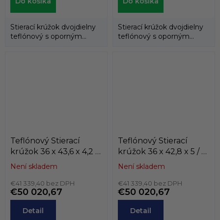
Do košíka
Do košíka
Stierací krúžok dvojdielny
Stierací krúžok dvojdielny
teflónový s oporným
teflónový s oporným
gumovým krúžkom.
gumovým krúžkom.
Teflónový Stierací
Teflónový Stierací
krúžok 36 x 43,6 x 4,2 /
krúžok 36 x 42,8 x 5 / 5
4,2 AD61 PTFE/NBR
AD60 PTFE/NBR
Není skladem
Není skladem
Dichtomatik
Dichtomatik
€41 339,40 bez DPH
€41 339,40 bez DPH
€50 020,67
€50 020,67
Detail
Detail