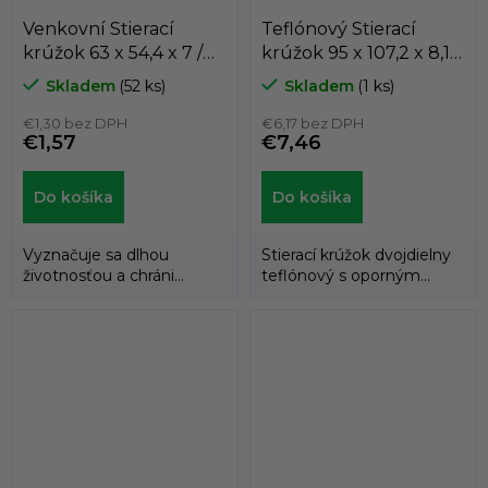
Venkovní Stierací
Teflónový Stierací
krúžok 63 x 54,4 x 7 /
krúžok 95 x 107,2 x 8,1 /
5,3 K101-063 PU ,
8,1 AD61 PTFE/NBR
Skladem
(52 ks)
Skladem
(1 ks)
KASTAS
Dichtomatik
€1,30 bez DPH
€6,17 bez DPH
€1,57
€7,46
Do košíka
Do košíka
Vyznačuje sa dlhou
Stierací krúžok dvojdielny
životnosťou a chráni
teflónový s oporným
hlavný tesniaci prvok pred
gumovým krúžkom.
poškodením, keď...