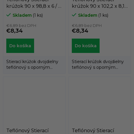
krúžok 90 x 98,8 x 6 / 6
krúžok 90 x 102,2 x 8,1 /
AD60 PTFE/NBR
8,1 AD61 PTFE/NBR
Skladem
(1 ks)
Skladem
(1 ks)
Dichtomatik
Dichtomatik
€6,89 bez DPH
€6,89 bez DPH
€8,34
€8,34
Do košíka
Do košíka
Stierací krúžok dvojdielny
Stierací krúžok dvojdielny
teflónový s oporným
teflónový s oporným
gumovým krúžkom.
gumovým krúžkom.
Teflónový Stierací
Teflónový Stierací