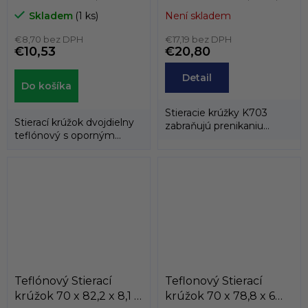
AD60 PTFE
8,1 K703-070
Skladem
(1 ks)
Není skladem
Dichtomatik
PTFE+BRONZ/NBR
€8,70 bez DPH
KASTAS
€17,19 bez DPH
€10,53
€20,80
Detail
Do košíka
Stieracie krúžky K703
Stierací krúžok dvojdielny
zabraňujú prenikaniu
teflónový s oporným
cudzích častíc z
gumovým krúžkom.
vonkajšieho prostredia...
Teflónový Stierací
Teflonový Stierací
krúžok 70 x 82,2 x 8,1 /
krúžok 70 x 78,8 x 6