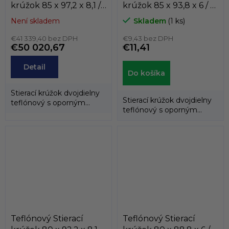
krúžok 85 x 97,2 x 8,1 /
krúžok 85 x 93,8 x 6 / 6
8,1 AD61 PTFE/NBR
AD60 PTFE/NBR
Není skladem
Skladem
(1 ks)
Dichtomatik
Dichtomatik
€41 339,40 bez DPH
€9,43 bez DPH
€50 020,67
€11,41
Detail
Do košíka
Stierací krúžok dvojdielny
Stierací krúžok dvojdielny
teflónový s oporným
teflónový s oporným
gumovým krúžkom.
gumovým krúžkom.
Teflónový Stierací
Teflónový Stierací