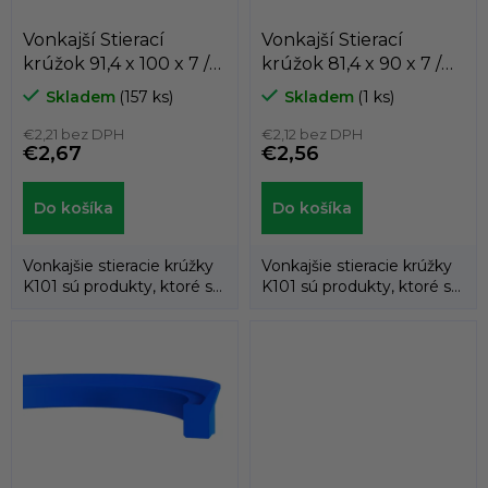
v
ý
Vonkajší Stierací
Vonkajší Stierací
p
krúžok 91,4 x 100 x 7 /
krúžok 81,4 x 90 x 7 /
i
5,3 K101-100 PU
5,3 K101-090 PU
s
Skladem
(157 ks)
Skladem
(1 ks)
KASTAS
KASTAS
u
€2,21 bez DPH
€2,12 bez DPH
€2,67
€2,56
Do košíka
Do košíka
Vonkajšie stieracie krúžky
Vonkajšie stieracie krúžky
K101 sú produkty, ktoré sa
K101 sú produkty, ktoré sa
montujú na hlavy...
montujú na hlavy...