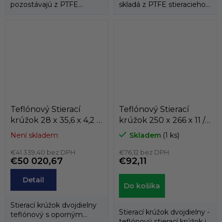
pozostávajú z PTFE
skladá z PTFE stieracieho
stieracieho krúžku a dvoch
krúžku a energizéra
tlakových...
tvoreného...
Teflónový Stierací
Teflónový Stierací
krúžok 28 x 35,6 x 4,2 /
krúžok 250 x 266 x 11 /
4,2 AD61 PTFE/NBR
11 PT1 SIMRIT
Není skladem
Skladem
(1 ks)
Dichtomatik
€41 339,40 bez DPH
€76,12 bez DPH
€50 020,67
€92,11
Detail
Do košíka
Stierací krúžok dvojdielny
Stierací krúžok dvojdielny -
teflónový s oporným
teflónový stierací krúžok je