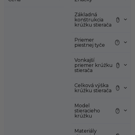
i
s
p
Základná
konštrukcia
?
r
krúžku stierača
o
d
Priemer
u
?
piestnej tyče
k
t
Vonkajší
o
priemer krúžku
?
v
stierača
Celková výška
?
krúžku stierača
Model
stieracieho
?
krúžku
Materiály