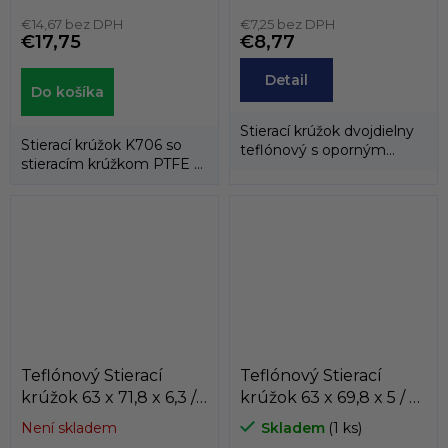
PTFE+BRONZ/NBR
Dichtomatik
KASTAS
€14,67 bez DPH
€7,25 bez DPH
€17,75
€8,77
Detail
Do košíka
Stierací krúžok dvojdielny
Stierací krúžok K706 so
teflónový s oporným
stieracím krúžkom PTFE a
gumovým krúžkom.
energizačným
elastomérovým...
Teflónový Stierací
Teflónový Stierací
krúžok 63 x 71,8 x 6,3 /
krúžok 63 x 69,8 x 5 / 5
6,3 AD61 PTFE/NBR
AD60 PTFE/NBR
Není skladem
Skladem
(1 ks)
Dichtomatik
Dichtomatik