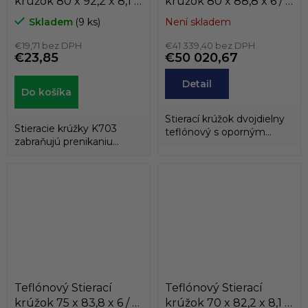
krúžok 80 x 92,2 x 8,1 /
krúžok 80 x 88,8 x 6 / 6
8,1 K703-080
AD60 PTFE
Skladem
(9 ks)
Není skladem
PTFE+BRONZ/NBR
Dichtomatik
KASTAS
€19,71 bez DPH
€41 339,40 bez DPH
€23,85
€50 020,67
Detail
Do košíka
Stierací krúžok dvojdielny
Stieracie krúžky K703
teflónový s oporným
zabraňujú prenikaniu
gumovým krúžkom.
cudzích častíc z
vonkajšieho prostredia...
Teflónový Stierací
Teflónový Stierací
krúžok 75 x 83,8 x 6 / 6
krúžok 70 x 82,2 x 8,1 /