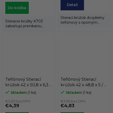
Detail
Do košíka
Stierací krúžok dvojdielny
Stieracie krúžky K703
teflónový s oporným
zabraňujú prenikaniu
gumovým krúžkom.
cudzích častíc z
vonkajšieho prostredia...
Teflónový Stierací
Teflónový Stierací
krúžok 42 x 50,8 x 6,3 /
krúžok 42 x 48,8 x 5 / 5
6,3 AD61 PTFE/NBR
AD60 PTFE/NBR
Skladem
(1 ks)
Skladem
(1 ks)
Dichtomatik
Dichtomatik
€3,63 bez DPH
€3,99 bez DPH
€4,39
€4,83