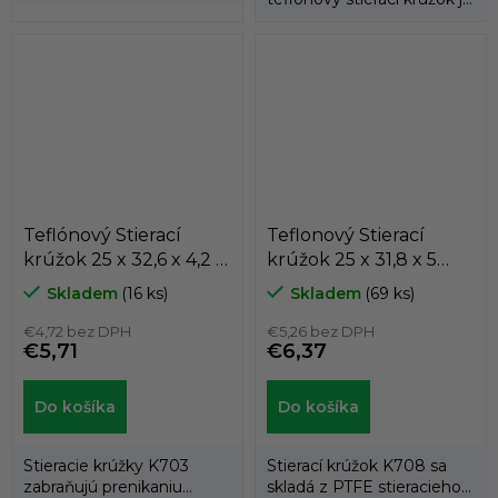
gumovým krúžkom.
podoprený gumovým...
Teflónový Stierací
Teflonový Stierací
krúžok 25 x 32,6 x 4,2 /
krúžok 25 x 31,8 x 5
4,2 K703-025
K708-025
Skladem
(16 ks)
Skladem
(69 ks)
PTFE+BRONZ/NBR
PTFE+bronz/NBR ,
KASTAS
€4,72 bez DPH
KASTAS
€5,26 bez DPH
€5,71
€6,37
Do košíka
Do košíka
Stieracie krúžky K703
Stierací krúžok K708 sa
zabraňujú prenikaniu
skladá z PTFE stieracieho