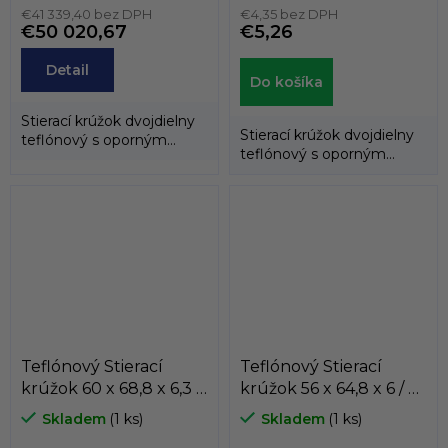
€41 339,40 bez DPH
€4,35 bez DPH
€50 020,67
€5,26
Detail
Do košíka
Stierací krúžok dvojdielny
Stierací krúžok dvojdielny
teflónový s oporným
teflónový s oporným
gumovým krúžkom.
gumovým krúžkom.
Teflónový Stierací
Teflónový Stierací
krúžok 60 x 68,8 x 6,3 /
krúžok 56 x 64,8 x 6 / 6
6,3 AD61 PTFE/NBR
PT1 SIMRIT
Skladem
(1 ks)
Skladem
(1 ks)
Dichtomatik