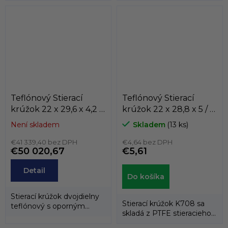
elastomerovým...
prítlačných...
Teflónový Stierací
Teflónový Stierací
krúžok 22 x 29,6 x 4,2 /
krúžok 22 x 28,8 x 5 / 5
4,2 AD61 PTFE/NBR
K708-022
Není skladem
Skladem
(13 ks)
Dichtomatik
PTFE+BRONZ/NBR
€41 339,40 bez DPH
KASTAS
€4,64 bez DPH
€50 020,67
€5,61
Detail
Do košíka
Stierací krúžok dvojdielny
Stierací krúžok K708 sa
teflónový s oporným
skladá z PTFE stieracieho
gumovým krúžkom.
krúžku a energizéra