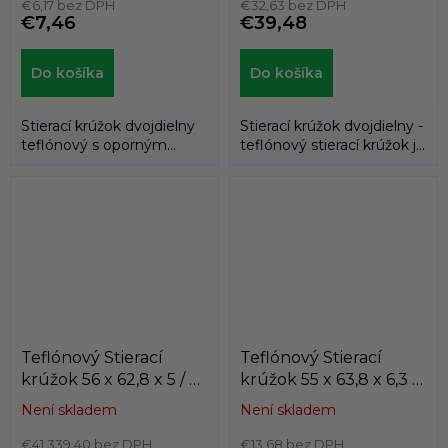
€6,17 bez DPH
€32,63 bez DPH
€7,46
€39,48
Do košíka
Do košíka
Stierací krúžok dvojdielny
Stierací krúžok dvojdielny -
teflónový s oporným
teflónový stierací krúžok je
gumovým krúžkom.
podoprený gumovým...
Teflónový Stierací
Teflónový Stierací
krúžok 56 x 62,8 x 5 / 5
krúžok 55 x 63,8 x 6,3 /
AD60 PTFE/NBR
6,3 K703-055
Není skladem
Není skladem
Dichtomatik
PTFE+BRONZ/NBR
€41 339,40 bez DPH
KASTAS
€13,68 bez DPH