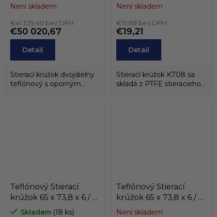
8,1 AD61 PTFE/NBR
K708-070
Není skladem
Není skladem
Dichtomatik
PTFE+bronz/NBR ,
€41 339,40 bez DPH
KASTAS
€15,88 bez DPH
€50 020,67
€19,21
Detail
Detail
Stierací krúžok dvojdielny
Stierací krúžok K708 sa
teflónový s oporným
skladá z PTFE stieracieho
gumovým krúžkom.
krúžku a energizéra
tvoreného...
Teflónový Stierací
Teflónový Stierací
krúžok 65 x 73,8 x 6 / 6
krúžok 65 x 73,8 x 6 / 6
K706-065
AD60 PTFE/NBR
Skladem
(18 ks)
Není skladem