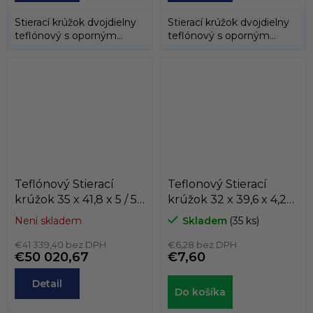
Stierací krúžok dvojdielny
Stierací krúžok dvojdielny
teflónový s oporným
teflónový s oporným
gumovým krúžkom.
gumovým krúžkom.
Teflónový Stierací
Teflonový Stierací
krúžok 35 x 41,8 x 5 / 5
krúžok 32 x 39,6 x 4,2
AD60 PTFE/NBR
K705-032
Není skladem
Skladem
(35 ks)
Dichtomatik
PTFE+bronz/NBR ,
€41 339,40 bez DPH
KASTAS
€6,28 bez DPH
€50 020,67
€7,60
Detail
Do košíka