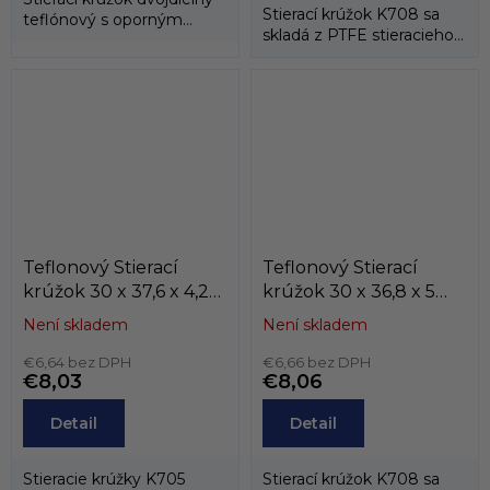
Stierací krúžok K708 sa
teflónový s oporným
skladá z PTFE stieracieho
gumovým krúžkom.
krúžku a energizéra
tvoreného...
Teflonový Stierací
Teflonový Stierací
krúžok 30 x 37,6 x 4,2
krúžok 30 x 36,8 x 5
K705-030
K708-030
Není skladem
Není skladem
PTFE+bronz/NBR ,
PTFE+bronz/NBR ,
KASTAS
€6,64 bez DPH
KASTAS
€6,66 bez DPH
€8,03
€8,06
Detail
Detail
Stieracie krúžky K705
Stierací krúžok K708 sa