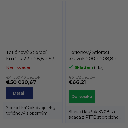
tvoreného...
Teflónový Stierací
Teflonový Stierací
krúžok 22 x 28,8 x 5 / 5
krúžok 200 x 208,8 x 6
AD60 PTFE/NBR
K708-200
Není skladem
Skladem
(1 ks)
Dichtomatik
PTFE+bronz/NBR ,
€41 339,40 bez DPH
KASTAS
€54,72 bez DPH
€50 020,67
€66,21
Detail
Do košíka
Stierací krúžok dvojdielny
Stierací krúžok K708 sa
teflónový s oporným
skladá z PTFE stieracieho
gumovým krúžkom.
krúžku a energizéra
tvoreného...