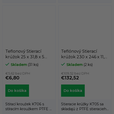
cudzích častíc z
krúžku a energizéra
vonkajšieho prostredia...
tvoreného...
Teflonový Stierací
Teflónový Stierací
krúžok 25 x 31,8 x 5
krúžok 230 x 246 x 11,5
K706-025
/ 11,5 K705-230
Skladem
(31 ks)
Skladem
(2 ks)
PTFE+bronz/NBR ,
PTFE+BRONZ/NBR
KASTAS
€5,62 bez DPH
KASTAS
€109,52 bez DPH
€6,80
€132,52
Do košíka
Do košíka
Stírací kroužek K706 s
Stieracie krúžky K705 sa
stíracím kroužkem PTFE a
skladajú z PTFE stieracieho
energizačním
krúžku a dvoch