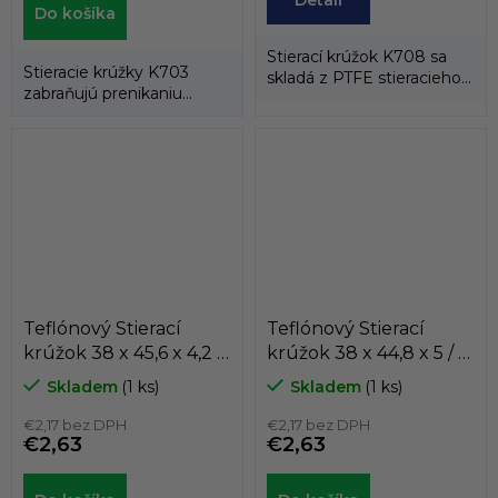
Do košíka
Stierací krúžok K708 sa
Stieracie krúžky K703
skladá z PTFE stieracieho
zabraňujú prenikaniu
krúžku a energizéra
cudzích častíc z
tvoreného...
vonkajšieho prostredia...
Teflónový Stierací
Teflónový Stierací
krúžok 38 x 45,6 x 4,2 /
krúžok 38 x 44,8 x 5 / 5
4,2 AD61 PTFE/NBR
AD60 PTFE/NBR
Skladem
(1 ks)
Skladem
(1 ks)
Dichtomatik
Dichtomatik
€2,17 bez DPH
€2,17 bez DPH
€2,63
€2,63