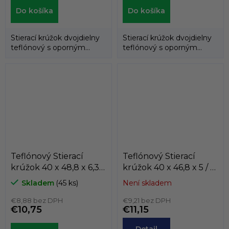
Do košíka
Do košíka
Stierací krúžok dvojdielny
Stierací krúžok dvojdielny
teflónový s oporným
teflónový s oporným
gumovým krúžkom.
gumovým krúžkom.
Teflónový Stierací
Teflónový Stierací
krúžok 40 x 48,8 x 6,3 /
krúžok 40 x 46,8 x 5 / 5
6,3 K703-040
K708-040
Skladem
(45 ks)
Není skladem
PTFE+BRONZ/NBR
PTFE+BRONZ/NBR
KASTAS
€8,88 bez DPH
KASTAS
€9,21 bez DPH
€10,75
€11,15
Detail