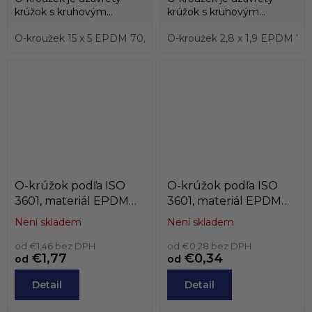
krúžok s kruhovým
krúžok s kruhovým
prierezom, ktorý sa vyrába
prierezom, ktorý sa vyrába
prevažne z...
O-kroužek 15 x 5 EPDM 70, ISO3601
prevažne z...
O-kroužek 2,8 x 1,9 EPDM 70
O-kroužek 17,04 x 3,
O-krúžok podľa ISO
O-krúžok podľa ISO
3601, materiál EPDM
3601, materiál EPDM
70, podľa prierezu,
70, podľa prierezu,
Není skladem
Není skladem
prierez od 8,4mm
prierez od 6mm do
od €1,46 bez DPH
8mm
od €0,28 bez DPH
€1,77
€0,34
od
od
Detail
Detail