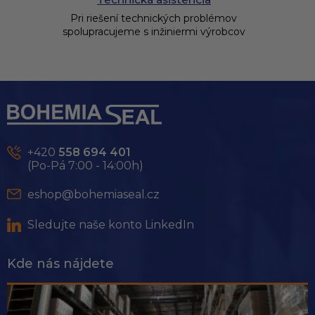
Pri riešení technických problémov
spolupracujeme s inžiniermi výrobcov
Z
á
p
ä
t
+420
558 694 401
i
(Po-Pá 7:00 - 14:00h)
e
eshop@bohemiaseal.cz
Sledujte naše konto LinkedIn
Kde nás nájdete