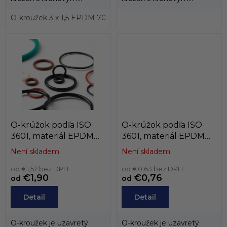
prierezom, ktorý sa vyrába
prierezom, ktorý sa vyrába
prevažne z...
O-kroužek 3 x 1,5 EPDM 70, ISO 3601
prevažne z...
O-kroužek 6 x 1,5 EP
O-krúžok podľa ISO
O-krúžok podľa ISO
3601, materiál EPDM
3601, materiál EPDM
70, podľa vnútorného
70, podľa vnútorného
Není skladem
Není skladem
priemeru, od 250mm
priemeru, od 150mm
do 399,6mm
od €1,57 bez DPH
do 249,8mm
od €0,63 bez DPH
€1,90
€0,76
od
od
Detail
Detail
O-kroužek je uzavretý
O-kroužek je uzavretý