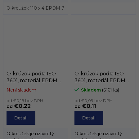
prierezom, ktorý sa vyrába
prierezom, ktorý sa vyrába
prevažne z...
O-kroužek 110 x 4 EPDM 70, ISO3601
prevažne z...
O-krúžok podľa ISO
O-krúžok podľa ISO
3601, materiál EPDM
3601, materiál EPDM
70, podľa vnútorného
70, podľa vnútorného
Není skladem
Skladem
(6161 ks)
priemeru, od 50mm do
priemeru, od 30mm do
74,8mm
od €0,18 bez DPH
49,8mm
od €0,09 bez DPH
€0,22
€0,11
od
od
Detail
Detail
O-kroužek je uzavretý
O-kroužek je uzavretý