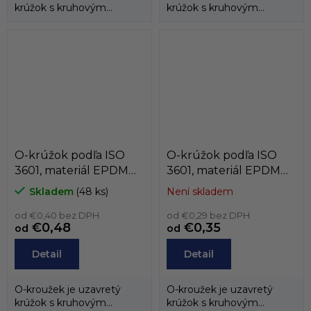
krúžok s kruhovým
krúžok s kruhovým
prierezom, ktorý sa vyrába
prierezom, ktorý sa vyrába
prevažne z...
prevažne z...
O-krúžok podľa ISO
O-krúžok podľa ISO
3601, materiál EPDM
3601, materiál EPDM
70, podľa vnútorného
70, podľa vnútorného
Skladem
(48 ks)
Není skladem
priemeru, od 100mm
priemeru, od 75mm do
do 149,6mm
od €0,40 bez DPH
99,6mm
od €0,29 bez DPH
€0,48
€0,35
od
od
Detail
Detail
O-kroužek je uzavretý
O-kroužek je uzavretý
krúžok s kruhovým
krúžok s kruhovým