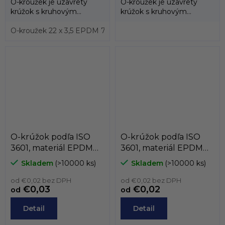
O-kroužek je uzavretý
O-kroužek je uzavretý
krúžok s kruhovým
krúžok s kruhovým
prierezom, ktorý sa vyrába
prierezom, ktorý sa vyrába
prevažne z...
O-kroužek 22 x 3,5 EPDM 70, ISO 3601
prevažne z...
O-kroužek 27,7 x 3
O-krúžok podľa ISO
O-krúžok podľa ISO
3601, materiál EPDM
3601, materiál EPDM
70, podľa prierezu,
70, podľa prierezu,
Skladem
(>10000 ks)
Skladem
(>10000 ks)
prierez od 2,5mm do
prierez od 1,9mm do
2,95mm
od €0,02 bez DPH
2,46mm
od €0,02 bez DPH
€0,03
€0,02
od
od
Detail
Detail