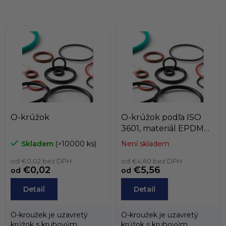
v
o
l
d
á
u
d
k
a
t
c
o
i
e
v
p
r
v
k
O-krúžok
O-krúžok podľa ISO
y
3601, materiál EPDM
v
70, podľa vnútorného
ý
Skladem
(>10000 ks)
Není skladem
p
priemeru, od 400mm
i
od €0,02 bez DPH
od €4,60 bez DPH
€0,02
€5,56
s
od
od
u
Detail
Detail
O-kroužek je uzavretý
O-kroužek je uzavretý
krúžok s kruhovým
krúžok s kruhovým