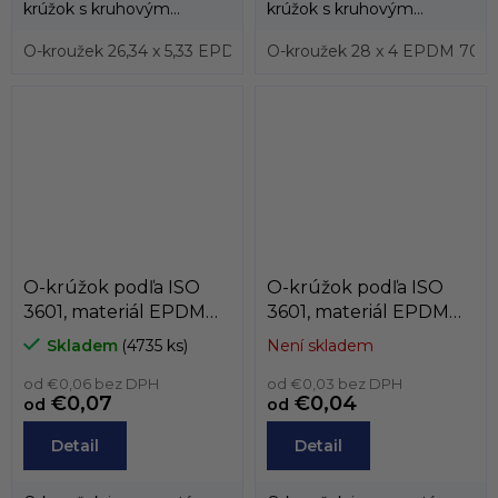
krúžok s kruhovým
krúžok s kruhovým
prierezom, ktorý sa vyrába
prierezom, ktorý sa vyrába
prevažne z...
O-kroužek 26,34 x 5,33 EPDM 70, ISO 3601
prevažne z...
O-kroužek 28 x 4 EPDM 70, I
O-kroužek 27,9
O-krúžok podľa ISO
O-krúžok podľa ISO
3601, materiál EPDM
3601, materiál EPDM
70, podľa prierezu,
70, podľa prierezu,
Skladem
(4735 ks)
Není skladem
prierez od 3,5mm do
prierez od 3mm do
3,8mm
od €0,06 bez DPH
3,3mm
od €0,03 bez DPH
€0,07
€0,04
od
od
Detail
Detail