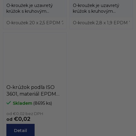
O-kroužek je uzavretý
O-kroužek je uzavretý
krúžok s kruhovým
krúžok s kruhovým
prierezom, ktorý sa vyrába
prierezom, ktorý sa vyrába
prevažne z...
O-kroužek 20 x 2,5 EPDM 70, ISO 3601
prevažne z...
O-kroužek 2,8 x 1,9 EPDM 70,
O-kroužek 3,63 x 2
O-krúžok podľa ISO
3601, materiál EPDM
70, podľa prierezu,
Skladem
(8695 ks)
prierez do 1,85mm
od €0,02 bez DPH
€0,02
od
Detail