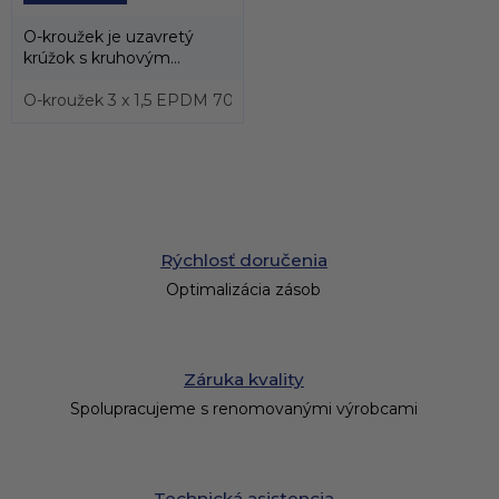
O-kroužek je uzavretý
krúžok s kruhovým
prierezom, ktorý sa vyrába
prevažne z...
O-kroužek 3 x 1,5 EPDM 70, ISO 3601
O-kroužek 6 x 1,5 EP
Rýchlosť doručenia
Optimalizácia zásob
Záruka kvality
Spolupracujeme s renomovanými výrobcami
Technická asistencia