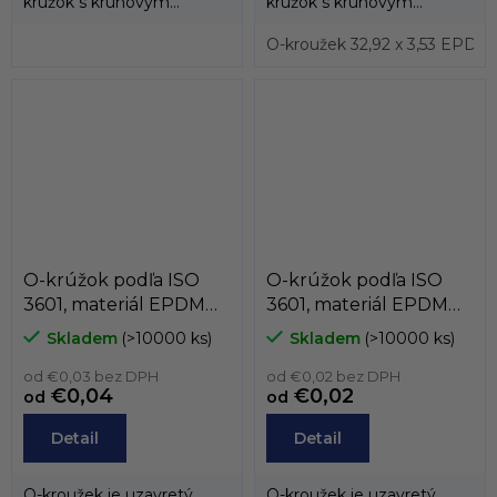
krúžok s kruhovým
krúžok s kruhovým
prierezom, ktorý sa vyrába
prierezom, ktorý sa vyrába
prevažne z...
prevažne z...
O-kroužek 32,92 x 3,53 EPDM
O-krúžok podľa ISO
O-krúžok podľa ISO
3601, materiál EPDM
3601, materiál EPDM
70, podľa vnútorného
70, podľa vnútorného
Skladem
(>10000 ks)
Skladem
(>10000 ks)
priemeru, od 15mm do
priemeru, do 14,8mm
29,87mm
od €0,03 bez DPH
od €0,02 bez DPH
€0,04
€0,02
od
od
Detail
Detail
O-kroužek je uzavretý
O-kroužek je uzavretý