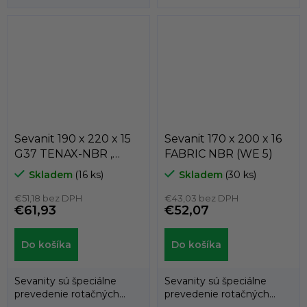
hriadeľových tesnení
(gufer), kedy...
(gufer), kedy...
Sevanit 190 x 220 x 15
Sevanit 170 x 200 x 16
G37 TENAX-NBR ,
FABRIC NBR (WE 5)
COLOMBO
Skladem
(16 ks)
Skladem
(30 ks)
€51,18 bez DPH
€43,03 bez DPH
€61,93
€52,07
Do košíka
Do košíka
Sevanity sú špeciálne
Sevanity sú špeciálne
prevedenie rotačných
prevedenie rotačných