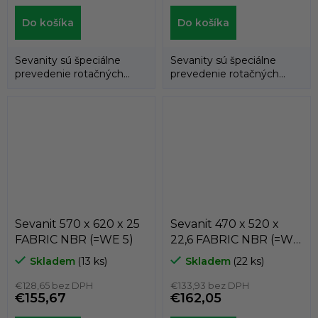
Do košíka
Do košíka
Sevanity sú špeciálne
Sevanity sú špeciálne
prevedenie rotačných
prevedenie rotačných
hriadeľových tesnení
hriadeľových tesnení
(gufer), kedy...
(gufer), kedy...
Sevanit 570 x 620 x 25
Sevanit 470 x 520 x
FABRIC NBR (=WE 5)
22,6 FABRIC NBR (=WE
7)
Skladem
(13 ks)
Skladem
(22 ks)
€128,65 bez DPH
€133,93 bez DPH
€155,67
€162,05