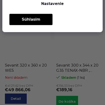
Nastavenie
Sevanity sú špeciálne
Sevanity sú špeciálne
prevedenie rotačných
prevedenie rotačných
hriadeľových tesnení
Súhlasím
hriadeľových tesnení
(gufer), kedy...
(gufer), kedy...
Sevanit 320 x 360 x 20
Sevanit 300 x 344 x 20
WE5
G35 TENAX-NBR ,
COLOMBO
Není skladem
Skladem
(1 ks)
€41 211,62 bez DPH
€156,33 bez DPH
€49 866,06
€189,16
Detail
Do košíka