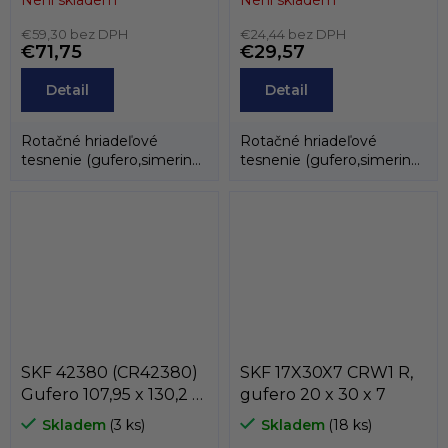
Není skladem
Není skladem
€59,30 bez DPH
€24,44 bez DPH
€71,75
€29,57
Detail
Detail
Rotačné hriadeľové
Rotačné hriadeľové
tesnenie (gufero,simering)
tesnenie (gufero,simering)
slúži na oddelenie dvoch
slúži na oddelenie dvoch
médií.
médií.
SKF 42380 (CR42380)
SKF 17X30X7 CRW1 R,
Gufero 107,95 x 130,2 x
gufero 20 x 30 x 7
6,35 HM21 RG
Skladem
(3 ks)
Skladem
(18 ks)