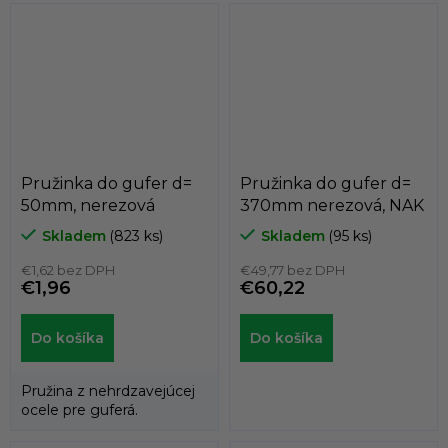
Pružinka do gufer d=
Pružinka do gufer d=
50mm, nerezová
370mm nerezová, NAK
Skladem
(823 ks)
Skladem
(95 ks)
€1,62 bez DPH
€49,77 bez DPH
€1,96
€60,22
Do košíka
Do košíka
Pružina z nehrdzavejúcej
ocele pre guferá.