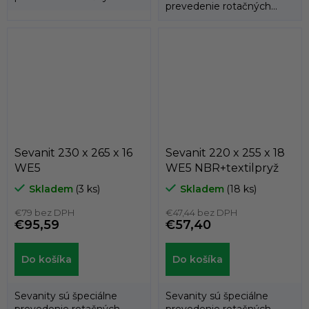
prevedenie rotačných
hriadeľových tesnení
hriadeľových tesnení
(gufer), kedy...
(gufer), kedy...
Sevanit 230 x 265 x 16
Sevanit 220 x 255 x 18
WE5
WE5 NBR+textilpryž
Skladem
(3 ks)
Skladem
(18 ks)
€79 bez DPH
€47,44 bez DPH
€95,59
€57,40
Do košíka
Do košíka
Sevanity sú špeciálne
Sevanity sú špeciálne
prevedenie rotačných
prevedenie rotačných