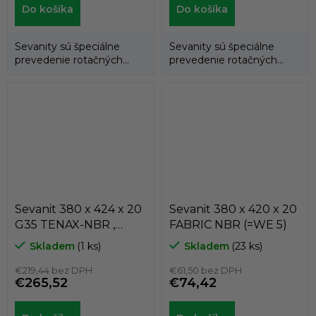
Do košíka
Do košíka
Sevanity sú špeciálne
Sevanity sú špeciálne
prevedenie rotačných
prevedenie rotačných
hriadeľových tesnení
hriadeľových tesnení
(gufer), kedy...
(gufer), kedy...
Sevanit 380 x 424 x 20
Sevanit 380 x 420 x 20
G35 TENAX-NBR ,
FABRIC NBR (=WE 5)
COLOMBO
Skladem
(1 ks)
Skladem
(23 ks)
€219,44 bez DPH
€61,50 bez DPH
€265,52
€74,42