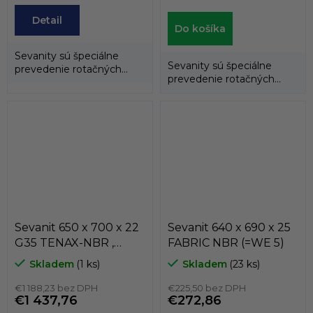
Detail
Do košíka
Sevanity sú špeciálne
Sevanity sú špeciálne
prevedenie rotačných
prevedenie rotačných
hriadeľových tesnení
hriadeľových tesnení
(gufer), kedy...
(gufer), kedy...
Sevanit 650 x 700 x 22
Sevanit 640 x 690 x 25
G35 TENAX-NBR ,
FABRIC NBR (=WE 5)
COLOMBO
Skladem
(1 ks)
Skladem
(23 ks)
€1 188,23 bez DPH
€225,50 bez DPH
€1 437,76
€272,86