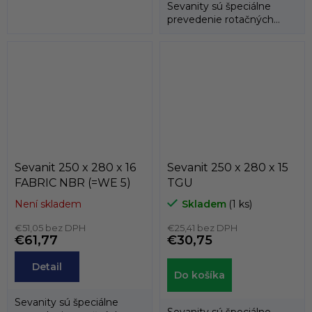
Sevanity sú špeciálne
prevedenie rotačných
hriadeľových tesnení
(gufer), kedy...
Sevanit 250 x 280 x 16
Sevanit 250 x 280 x 15
FABRIC NBR (=WE 5)
TGU
Není skladem
Skladem
(1 ks)
€51,05 bez DPH
€25,41 bez DPH
€61,77
€30,75
Detail
Do košíka
Sevanity sú špeciálne
Sevanity sú špeciálne