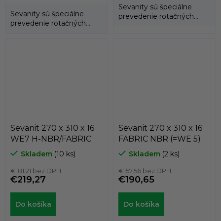
Sevanity sú špeciálne
Sevanity sú špeciálne
prevedenie rotačných
prevedenie rotačných
hriadeľových tesnení
hriadeľových tesnení
(gufer), kedy...
(gufer), kedy...
Sevanit 270 x 310 x 16
Sevanit 270 x 310 x 16
WE7 H-NBR/FABRIC
FABRIC NBR (=WE 5)
Skladem
(10 ks)
Skladem
(2 ks)
€181,21 bez DPH
€157,56 bez DPH
€219,27
€190,65
Do košíka
Do košíka