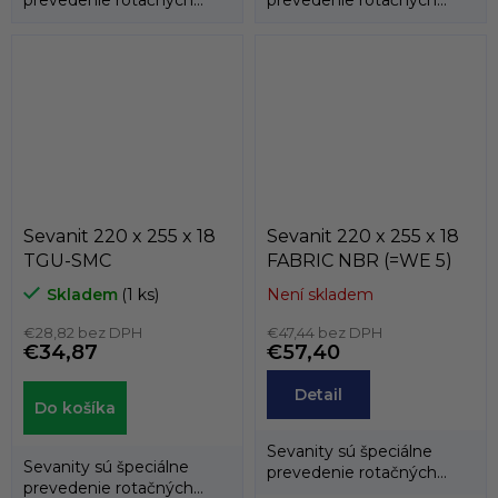
hriadeľových tesnení
hriadeľových tesnení
(gufer), kedy...
(gufer), kedy...
Sevanit 220 x 255 x 18
Sevanit 220 x 255 x 18
TGU-SMC
FABRIC NBR (=WE 5)
Skladem
(1 ks)
Není skladem
€28,82 bez DPH
€47,44 bez DPH
€34,87
€57,40
Detail
Do košíka
Sevanity sú špeciálne
Sevanity sú špeciálne
prevedenie rotačných
prevedenie rotačných
hriadeľových tesnení