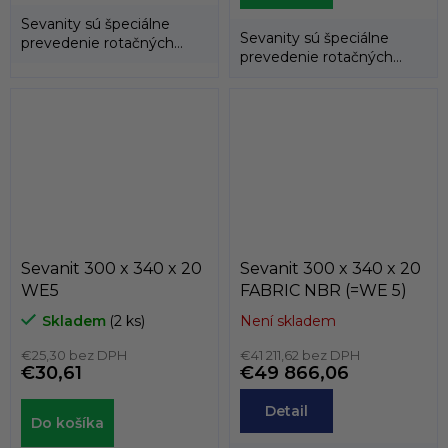
Sevanity sú špeciálne
Sevanity sú špeciálne
prevedenie rotačných
prevedenie rotačných
hriadeľových tesnení
hriadeľových tesnení
(gufer), kedy...
(gufer), kedy...
Sevanit 300 x 340 x 20
Sevanit 300 x 340 x 20
WE5
FABRIC NBR (=WE 5)
Skladem
(2 ks)
Není skladem
€25,30 bez DPH
€41 211,62 bez DPH
€30,61
€49 866,06
Detail
Do košíka