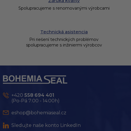
Záruka kvality
Spolupracujeme s renomovanými výrobcami
Technická asistencia
Pri riešení technických problémov
spolupracujeme s inžiniermi výrobcov
Z
á
p
ä
t
+420
558 694 401
i
(Po-Pá 7:00 - 14:00h)
e
eshop@bohemiaseal.cz
Sledujte naše konto LinkedIn