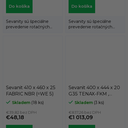
Do košíka
Do košíka
Sevanity sú špeciálne
Sevanity sú špeciálne
prevedenie rotačných
prevedenie rotačných
hriadeľových tesnení
hriadeľových tesnení
(gufer), kedy...
(gufer), kedy...
Sevanit 410 x 460 x 25
Sevanit 400 x 444 x 20
FABRIC NBR (=WE 5)
G35 TENAX-FKM ,
COLOMBO
Skladem
(18 ks)
Skladem
(3 ks)
€39,82 bez DPH
€837,26 bez DPH
€48,18
€1 013,09