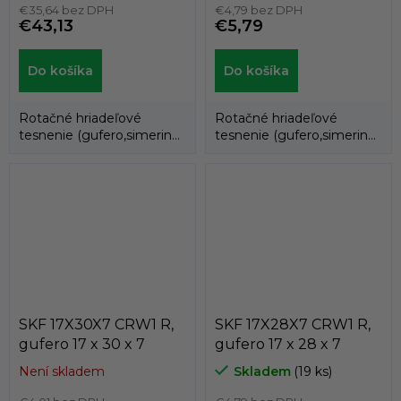
€35,64 bez DPH
€4,79 bez DPH
€43,13
€5,79
Do košíka
Do košíka
Rotačné hriadeľové
Rotačné hriadeľové
tesnenie (gufero,simering)
tesnenie (gufero,simering)
slúži na oddelenie dvoch
slúži na oddelenie dvoch
médií.
médií.
SKF 17X30X7 CRW1 R,
SKF 17X28X7 CRW1 R,
gufero 17 x 30 x 7
gufero 17 x 28 x 7
Není skladem
Skladem
(19 ks)