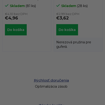
nehrdzavejúcej ocele,
Skladem
(81 ks)
Skladem
(28 ks)
NAK
€4,10 bez DPH
€2,99 bez DPH
€4,96
€3,62
Do košíka
Do košíka
Nerezová pružina pre
guferá.
Rýchlosť doručenia
Optimalizácia zásob