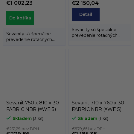
€1 002,23
€2 150,04
Detail
Do košíka
Sevanity sú špeciálne
Sevanity sú špeciálne
prevedenie rotačných
prevedenie rotačných
hriadeľových tesnení
hriadeľových tesnení
(gufer), kedy...
(gufer), kedy...
Sevanit 750 x 810 x 30
Sevanit 710 x 760 x 30
FABRIC NBR (=WE 5)
FABRIC NBR (=WE 5)
Skladem
(3 ks)
Skladem
(1 ks)
€231,29 bez DPH
€979,65 bez DPH