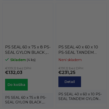
hriadeľových tesnení
hriadeľových tesnení
(gufer), kedy...
(gufer), kedy...
PS SEAL 60 x 75 x 8 PS-
PS SEAL 40 x 60 x 10
SEAL GYLON BLACK ,
PS-SEAL TANDEM
Garlock MEC03-10035
GYLON BLUE FDA,
Skladem
(4 ks)
Není skladem
GARLOCK MEC04-
€109,12 bez DPH
12762
€191,12 bez DPH
€132,03
€231,25
Detail
Do košíka
PS SEAL 40 x 60 x 10 PS-
PS SEAL 60 x 75 x 8 PS-
SEAL TANDEM GYLON
SEAL GYLON BLACK ,
BLUE FDA, GARLOCK
Garlock MEC03-10035.
MEC04-12762