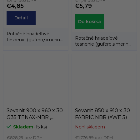
€4,01 bez DPH
€4,79 bez DPH
€4,85
€5,79
Detail
Do košíka
Rotačné hriadeľové
Rotačné hriadeľové
tesnenie (gufero,simering)
tesnenie (gufero,simering)
slúži na oddelenie dvoch
slúži na oddelenie dvoch
médií.
médií.
Sevanit 900 x 960 x 30
Sevanit 850 x 910 x 30
G35 TENAX-NBR ,
FABRIC NBR (=WE 5)
COLOMBO
Skladem
(15 ks)
Není skladem
€828,29 bez DPH
€1 776,89 bez DPH