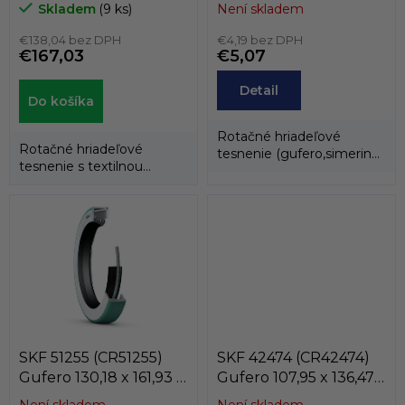
JW57-220-H
4,78 CRW1 R
s
Skladem
(9 ks)
Není skladem
WG032207
u
€138,04 bez DPH
€4,19 bez DPH
€167,03
€5,07
Detail
Do košíka
Rotačné hriadeľové
Rotačné hriadeľové
tesnenie (gufero,simering)
tesnenie s textilnou
slúži na oddelenie dvoch
výstuhou (sevanit)
médií.
materiál M1, model D6.
SKF 51255 (CR51255)
SKF 42474 (CR42474)
Gufero 130,18 x 161,93 x
Gufero 107,95 x 136,47 x
12,7 CRWH1 V
11,13 CRWA1 V