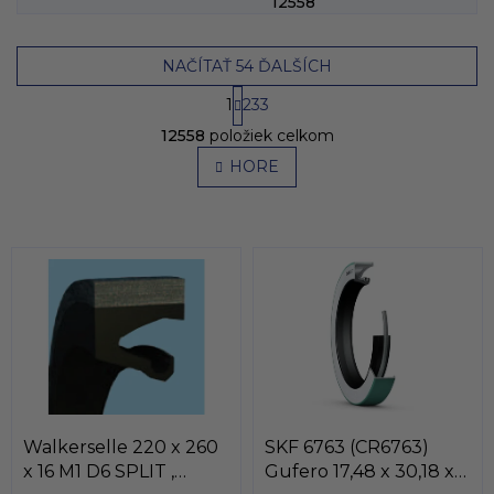
12558
NAČÍTAŤ 54 ĎALŠÍCH
S
1
233
t
O
r
12558
položiek celkom
v
á
l
HORE
n
á
k
o
d
v
a
a
c
n
i
i
e
e
p
r
v
k
y
v
ý
Walkerselle 220 x 260
SKF 6763 (CR6763)
p
x 16 M1 D6 SPLIT ,
Gufero 17,48 x 30,18 x
i