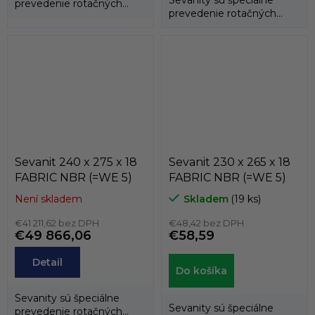
prevedenie rotačných
prevedenie rotačných
hriadeľových tesnení
hriadeľových tesnení
(gufer), kedy...
(gufer), kedy...
Sevanit 240 x 275 x 18
Sevanit 230 x 265 x 18
FABRIC NBR (=WE 5)
FABRIC NBR (=WE 5)
Není skladem
Skladem
(19 ks)
€41 211,62 bez DPH
€48,42 bez DPH
€49 866,06
€58,59
Detail
Do košíka
Sevanity sú špeciálne
Sevanity sú špeciálne
prevedenie rotačných