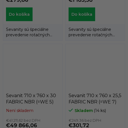
€279,86
€1 185,38
Do košíka
Do košíka
Sevanity sú špeciálne
Sevanity sú špeciálne
prevedenie rotačných
prevedenie rotačných
hriadeľových tesnení
hriadeľových tesnení
(gufer), kedy...
(gufer), kedy...
Sevanit 710 x 760 x 30
Sevanit 710 x 760 x 25,5
FABRIC NBR (=WE 5)
FABRIC NBR (=WE 7)
Není skladem
Skladem
(14 ks)
€41 211,62 bez DPH
€249,36 bez DPH
€49 866,06
€301,72