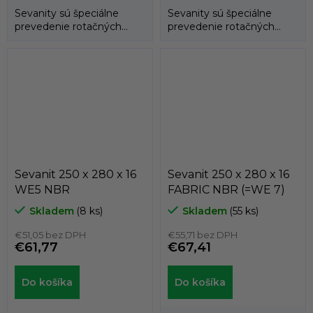
Sevanity sú špeciálne
Sevanity sú špeciálne
prevedenie rotačných
prevedenie rotačných
hriadeľových tesnení
hriadeľových tesnení
(gufer), kedy...
(gufer), kedy...
Sevanit 250 x 280 x 16
Sevanit 250 x 280 x 16
WE5 NBR
FABRIC NBR (=WE 7)
Skladem
(8 ks)
Skladem
(55 ks)
€51,05 bez DPH
€55,71 bez DPH
€61,77
€67,41
Do košíka
Do košíka