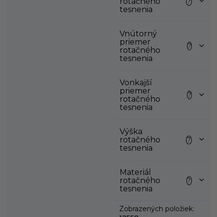
rotačného
?
k
tesnenia
t
o
Vnútorný
v
priemer
?
rotačného
tesnenia
Vonkajší
priemer
?
rotačného
tesnenia
Výška
rotačného
?
tesnenia
Materiál
rotačného
?
tesnenia
Zobrazených položiek: