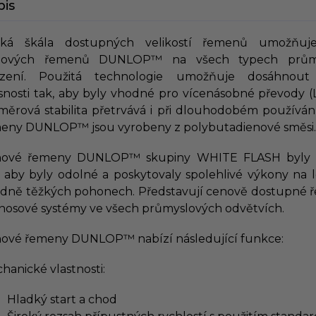
pis
oká škála dostupných velikostí řemenů umožňuje
ínových řemenů DUNLOP™ na všech typech prům
ízení. Použitá technologie umožňuje dosáhnout
snosti tak, aby byly vhodné pro vícenásobné převody (L
měrová stabilita přetrvává i při dlouhodobém používání
eny DUNLOP™ jsou vyrobeny z polybutadienové směsi.
nové řemeny DUNLOP™ skupiny WHITE FLASH byly 
, aby byly odolné a poskytovaly spolehlivé
výkony na 
edně těžkých pohonech. Představují
cenově dostupné ř
nosové systémy ve všech průmyslových odvětvích.
nové řemeny DUNLOP™ nabízí následující funkce:
hanické vlastnosti:
Hladký start a chod