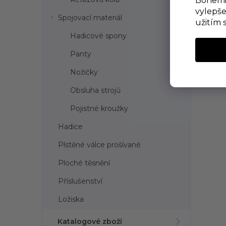
Bohemia
vylepše
Spojovací materiál
užitím 
Hadicové spony
Panty
Nožičky
Obsluha strojů
Pojistné kroužky
Hadice
Plstěné válce prošívané
Ploché těsnění
Příslušenství
Ložiska
Katalogové zboží