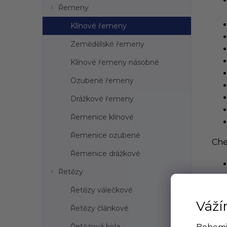
Řemeny
Klínové řemeny
Zemědělské řemeny
Klínové řemeny násobné
Ozubené řemeny
Drážkové řemeny
Řemenice klínové
Řemenice ozubené
Che
Řemenice drážkové
Řetězy
Řetězy válečkové
Váží
Řetězy článkové
Řetězová kola