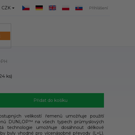
CZK
Přihlášení
t
NÁKUPNÍ
KOŠÍK
 DPH
24 ks)
Přidat do košíku
dostupných velikostí řemenů umožňuje použití
menů DUNLOP™ na všech typech průmyslových
žitá technologie umožňuje dosáhnout délkové
 aby byly vhodné pro vícenásobné převody (L=L).