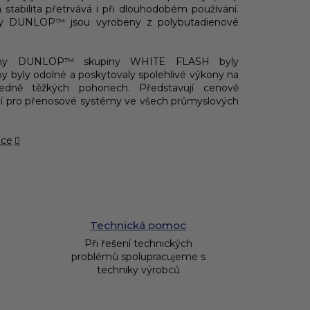
stabilita přetrvává i při dlouhodobém používání.
y DUNLOP™ jsou vyrobeny z polybutadienové
eny DUNLOP™ skupiny WHITE FLASH byly
by byly odolné a poskytovaly spolehlivé
výkony na
ředně těžkých pohonech. Představují
cenově
í pro přenosové systémy ve všech průmyslových
ace
Technická pomoc
Při řešení technických
problémů spolupracujeme s
techniky výrobců