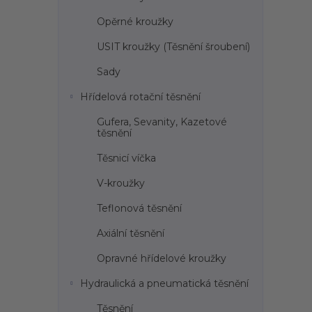
l
Opěrné kroužky
USIT kroužky (Těsnění šroubení)
Sady
Hřídelová rotační těsnění
Gufera, Sevanity, Kazetové
těsnění
Těsnicí víčka
V-kroužky
Teflonová těsnění
Axiální těsnění
Opravné hřídelové kroužky
Hydraulická a pneumatická těsnění
Těsnění