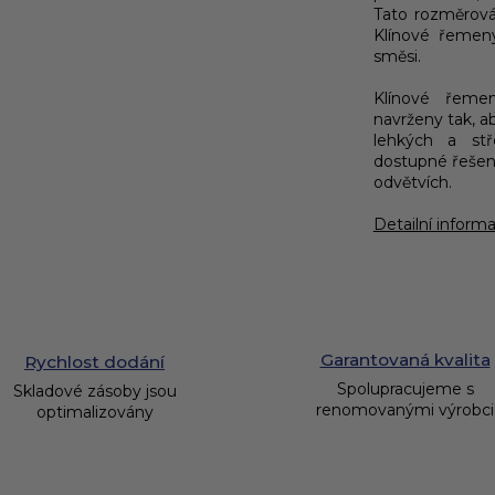
Tato rozměrová 
Klínové řemen
směsi.
Klínové řem
navrženy tak, a
lehkých a st
dostupné řešen
odvětvích.
Detailní inform
Garantovaná kvalita
Rychlost dodání
Spolupracujeme s
Skladové zásoby jsou
renomovanými výrobci
optimalizovány