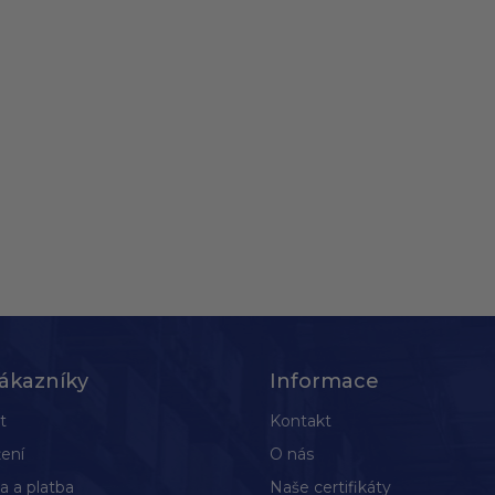
ákazníky
Informace
t
Kontakt
ení
O nás
a a platba
Naše certifikáty