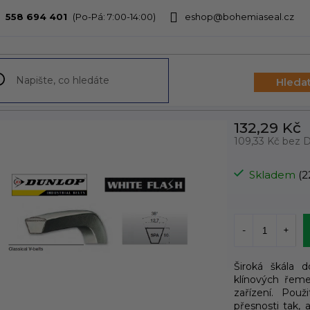
558 694 401
eshop@bohemiaseal.cz
bchodu
Hleda
132,29 Kč
109,33 Kč bez
Měrná
cena:
Skladem
(2
Široká škála 
klínových ře
zařízení. Pou
přesnosti tak,