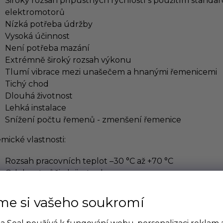
Široký rozsah přípustných rychlostí s použitím standa
elektromotorů
Nízká potřeba údržby
Vysoká účinnost
Není potřeba mazání
Extrémně široký rozsah výkonu
Tlumí vibrace mezi unašečem a hnanými řemenicemi
Tichý chod
Dlouhá životnost
Lehká instalace
Snížení počtu řemenů - zmenšení řemenice
mické vlastnosti:
Rozsah pracovních teplot –30 °C až +70 °C
Odolnost vůči oleji a teplu
me si vašeho soukromí