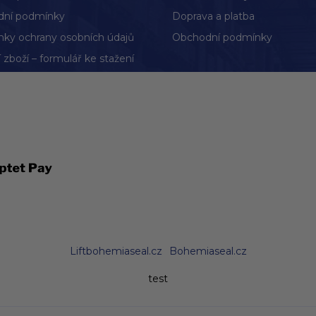
ní podmínky
Doprava a platba
ky ochrany osobních údajů
Obchodní podmínky
 zboží – formulář ke stažení
Liftbohemiaseal.cz
Bohemiaseal.cz
test