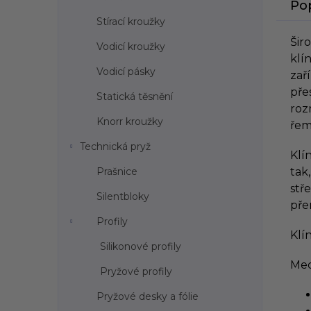
Po
Stírací kroužky
Šir
Vodicí kroužky
kl
Vodicí pásky
zař
pře
Statická těsnění
roz
Knorr kroužky
řem
Technická pryž
Klí
Prašnice
tak
stř
Silentbloky
pře
Profily
Klí
Silikonové profily
Mec
Pryžové profily
Pryžové desky a fólie