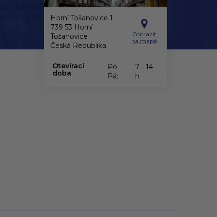
Horní Tošanovice 1
739 53 Horní
Zobrazit
Tošanovice
na mapě
Česká Republika
Otevírací
Po -
7 - 14
doba
Pá:
h