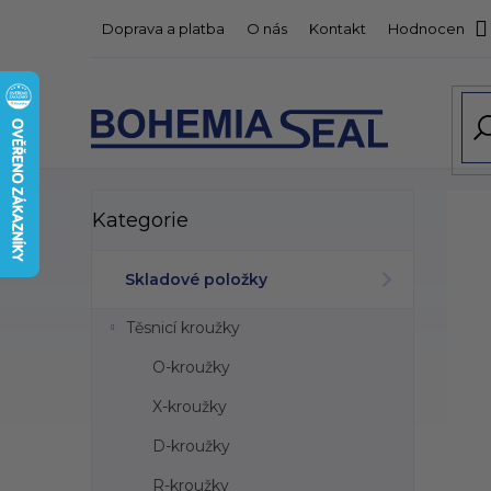
Přejít
Doprava a platba
O nás
Kontakt
Hodnocení o
na
obsah
P
Přeskočit
Kategorie
kategorie
o
s
t
Skladové položky
r
a
Těsnicí kroužky
n
n
O-kroužky
í
X-kroužky
p
a
D-kroužky
n
R-kroužky
e