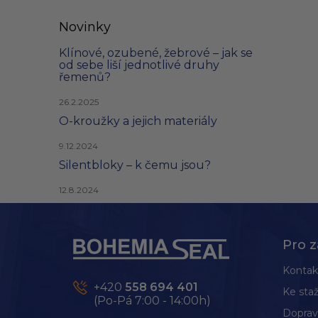
Novinky
Klínové, ozubené, žebrové – jak se
od sebe liší jednotlivé druhy
řemenů?
26.2.2025
O-kroužky a jejich materiály
9.12.2024
Silentbloky – k čemu jsou?
12.8.2024
Z
á
p
Pro z
a
t
Kontak
í
+420
558 694 401
Ke staž
(Po-Pá 7:00 - 14:00h)
Doprav