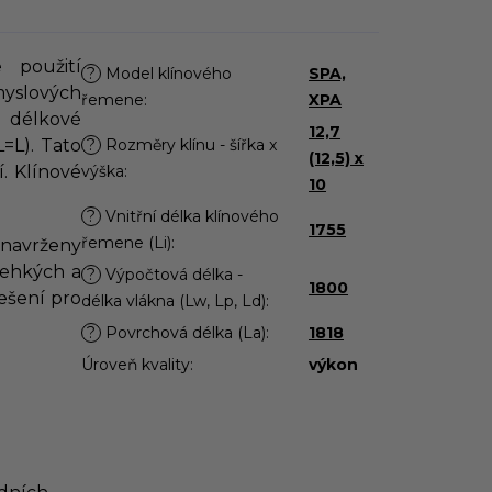
 použití
?
Model klínového
SPA,
yslových
řemene
:
XPA
 délkové
12,7
=L). Tato
?
Rozměry klínu - šířka x
(12,5) x
. Klínové
výška
:
10
?
Vnitřní délka klínového
1755
řemene (Li)
:
navrženy
lehkých a
?
Výpočtová délka -
1800
ešení pro
délka vlákna (Lw, Lp, Ld)
:
?
Povrchová délka (La)
:
1818
Úroveň kvality
:
výkon