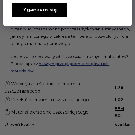
O-ring (oring) to najbardziej rozpowszechniona metoda
uszczelniania, ponieważ nie wymaga miejsca, a jego montaż
Zgadzam się
jest bardzo prosty. Przy odpowiedniej konstrukcji rowków i
odpowiednio dobranym materiale, spełnia swoją funkcję
przez długi czas zarówno podczas użytkowania statycznego,
jak i dynamicznego w zakresie temperatur dozwolonych dla
danego materiału gumowego.
Jesteś zainteresowany właściwościami różnych materiałów?
Zapoznaj się z
naszym przeglądem o-ringów i ich
materiałów
.
?
Wewnętrzna średnica pierścienia
1,78
uszczelniającego
:
?
Przekrój pierścienia uszczelniającego
:
1,02
FPM
?
Materiał pierścienia uszczelniającego
:
80
Úroveň kvality
:
kvalita