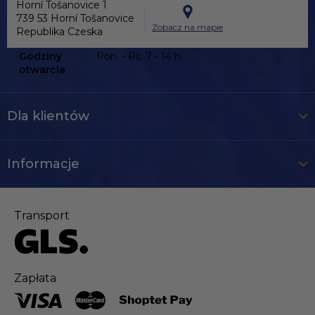
Horní Tošanovice 1
739 53 Horní Tošanovice
Zobacz na mapie
Republika Czeska
Godziny
Pon. - Pt:
7 - 14 h
otwarcia
Dla klientów
Informacje
Transport
Zapłata