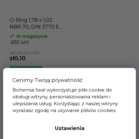
O-Ring 1,78 x 1,02
NBR 70, DIN 3770 EU
origin
W magazynie
(650 szt)
zł0,08 bez VAT
zł0,10
Do koszyka
Cenimy Twoją prywatność
Bohemia Seal wykorzystuje pliki cookie do
O-ring to pierścień
zamknięty o przekroju
obsługi witryny, personalizowania reklam i
kołowym, który
ulepszania usług. Korzystając z naszej witryny
wykonany jest głównie
wyrażasz zgodę na używanie plików cookies.
z...
Opis
Ustawienia