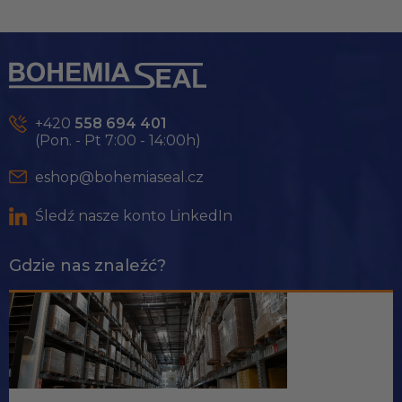
S
t
o
p
k
+420
558 694 401
a
(Pon. - Pt 7:00 - 14:00h)
eshop@bohemiaseal.cz
Śledź nasze konto LinkedIn
Gdzie nas znaleźć?