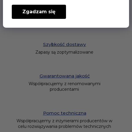
wału obrotowego z
wkładką tekstylną.
Zgadzam się
Niepodzielny.
Szybkość dostawy
Zapasy są zoptymalizowane
Gwarantowana jakość
Współpracujemy z renomowanymi
producentami
Pomoc techniczna
Współpracujemy z inżynierami producentów w
celu rozwiązywania problemów technicznych