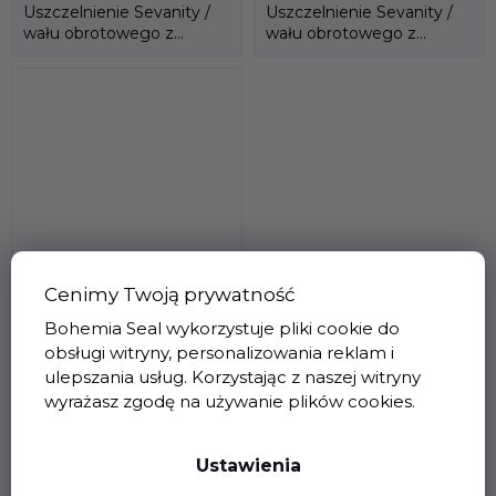
Uszczelnienie Sevanity /
Uszczelnienie Sevanity /
wału obrotowego z
wału obrotowego z
wkładką tekstylną.
wkładką tekstylną.
Niepodzielny.
Podzielony.
Walkersele M1/D6
JW56 niepodzielny
Cenimy Twoją prywatność
Brak na stanie
Bohemia Seal wykorzystuje pliki cookie do
obsługi witryny, personalizowania reklam i
zł177 116,54 bez VAT
ulepszania usług. Korzystając z naszej witryny
zł214 311,01
wyrażasz zgodę na używanie plików cookies.
Szczegóły
Ustawienia
Uszczelnienie Sevanity /