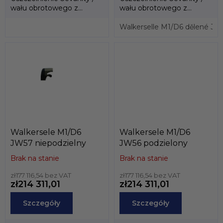
wału obrotowego z
wału obrotowego z
wkładką tekstylną.
wkładką tekstylną.
Niepodzielny.
Podzielony.
Walkerselle M1/D6 dělené 
Walkersele M1/D6
Walkersele M1/D6
JW57 niepodzielny
JW56 podzielony
Brak na stanie
Brak na stanie
zł177 116,54 bez VAT
zł177 116,54 bez VAT
zł214 311,01
zł214 311,01
Szczegóły
Szczegóły