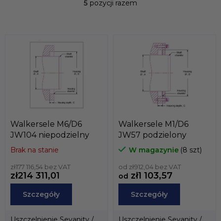
5
pozycji razem
r
K
o
o
n
d
t
u
r
k
o
t
l
ó
k
i
w
l
i
s
t
Walkersele M6/D6
Walkersele M1/D6
y
JW104 niepodzielny
JW57 podzielony
Brak na stanie
W magazynie
(8 szt)
zł177 116,54 bez VAT
od zł912,04 bez VAT
zł214 311,01
zł1 103,57
od
Szczegóły
Szczegóły
Uszczelnienie Sevanity /
Uszczelnienie Sevanity /