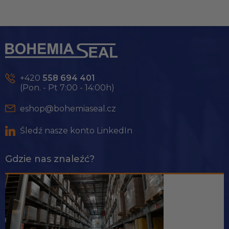
S
t
o
p
k
+420
558 694 401
a
(Pon. - Pt 7:00 - 14:00h)
eshop@bohemiaseal.cz
Śledź nasze konto LinkedIn
Gdzie nas znaleźć?