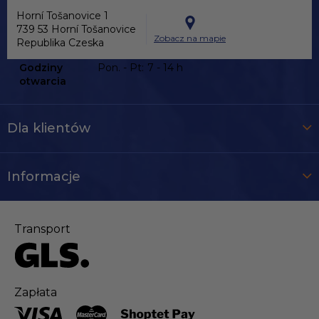
Horní Tošanovice 1
739 53 Horní Tošanovice
Zobacz na mapie
Republika Czeska
Godziny
Pon. - Pt:
7 - 14 h
otwarcia
Dla klientów
Informacje
Transport
Zapłata